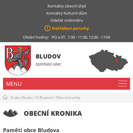
Kontakty obecní úřad
Kontakty Kulturní dům
Odečet vodoměru
Nahlášení poruchy
Úřední hodiny: PO a ST: 7:30 - 11:30, 12:30 - 17:00
BLUDOV
lázeňská obec
MENU
O obci Bludov
/
O Bludově
/
Obecní kronika
OBECNÍ KRONIKA
Paměti obce Bludova