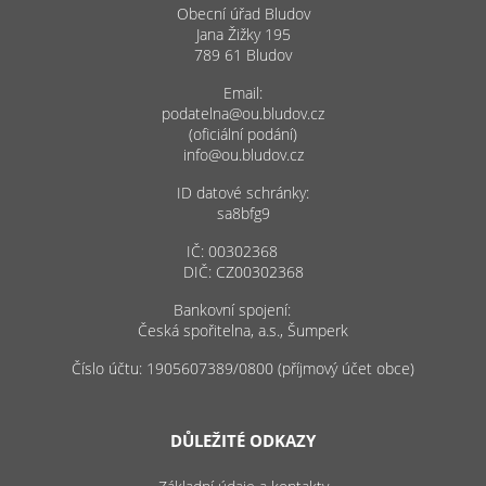
Obecní úřad Bludov
Jana Žižky 195
789 61 Bludov
Email:
podatelna@ou.bludov.cz
(oficiální podání)
info@ou.bludov.cz
ID datové schránky:
sa8bfg9
IČ: 00302368
DIČ: CZ00302368
Bankovní spojení:
Česká spořitelna, a.s., Šumperk
Číslo účtu: 1905607389/0800 (příjmový účet obce)
DŮLEŽITÉ ODKAZY