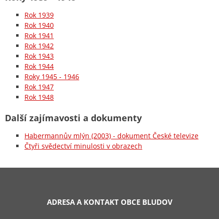
Rok 1939
Rok 1940
Rok 1941
Rok 1942
Rok 1943
Rok 1944
Roky 1945 - 1946
Rok 1947
Rok 1948
Další zajímavosti a dokumenty
Habermannův mlýn (2003) - dokument České televize
Čtyři svědectví minulosti v obrazech
ADRESA A KONTAKT OBCE BLUDOV