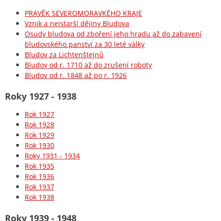
PRAVĚK SEVEROMORAVKÉHO KRAJE
Vznik a nejstarší dějiny Bludova
Osudy bludova od zboření jeho hradu až do zabavení
bludovského panství za 30 leté války
Bludov za Lichtenštejnů
Bludov od r. 1710 až do zrušení roboty
Bludov od r. 1848 až po r. 1926
Roky 1927 - 1938
Rok 1927
Rok 1928
Rok 1929
Rok 1930
Roky 1931 - 1934
Rok 1935
Rok 1936
Rok 1937
Rok 1938
Roky 1939 - 1948