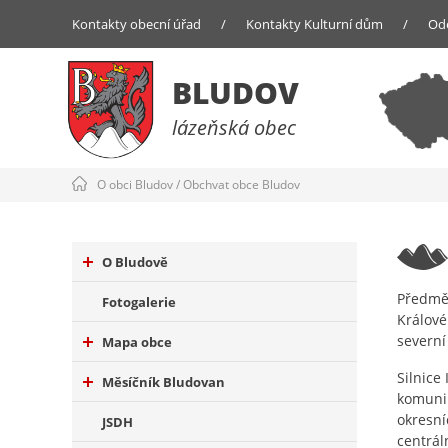
Kontakty obecní úřad
/
Kontakty Kulturní dům
/
Od
BLUDOV
lázeňská obec
O obci Bludov
/
Obchvat obce Bludov
O Bludově
Předmět
Fotogalerie
Králové
severní 
Mapa obce
Silnice
Měsíčník Bludovan
komunik
okresní
JSDH
centrál