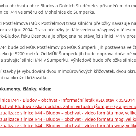
vba obchvatu obce Bludov a Dolních Studének s přivaděčem do m
lnice I/44 ve směru od Mohelnice do Šumperka.
ti Postřelmova (MÚK Postřelmov) trasa silniční přeložky navazuje n
ozu v říjnu 2004. Trasa přeložky je dále vedena násypovým tělesem
–Bludov, řeku Desnou a je připojena na stávající silnici I/44 v pro
 I/44 bude od MÚK Postřelmov po MÚK Šumperk–jih postavena ve 
seku je 5200 metrů. Od MÚK Šumperk-jih bude doprava dočasně v
na stávající silnici I/44 v ŠumperkU. Výhledově bude přeložka silnice
í stavby je vybudování dvou mimoúrovňových křižovatek, dvou okruž
ní na okružní křižovatku.
okumenty, články, videa:
ilnice I/44 - Bludov – obchvat - Informační leták ŘSD, stav k 05/2014
bchvat Bludova získal podobu. Zatím virtuální (Šumperský a jesenic
izualizace silnice I/44 - Bludov – obchvat - video formátu mov, veli
izualizace silnice I/44 - Bludov – obchvat - video formátu mpg, veli
izualizace silnice I/44 - Bludov – obchvat - video formátu wmv, veli