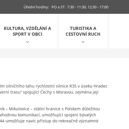
Úřední hodiny: PO a ST: 7:30 - 11:30, 12:30 - 17:00
KULTURA, VZDĚLÁNÍ A
TURISTIKA A
SPORT V OBCI
CESTOVNÍ RUCH
 silničního tahu rychlostní silnice R35 v úseku Hradec
verní trasu“ spojující Čechy s Moravou, zejména její
ík – Mikulovice – státní hranice s Polskem důležitou
u vhodnou komunikací, umožňující spojení bývalých
I/44 umožňuje navíc přístup do rekreačně významné