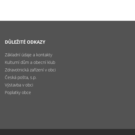
DŮLEŽITÉ ODKAZY
Základní údaje a kontakty
Kulturní dům a obecní klub
Zdravotnická zařízení v obci
Česká pošta, s.p.
Výstavba v obci
Poplatky obce