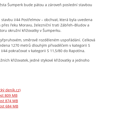
ěsta Šumperk bude pátou a zároveň poslední stavbou
a stavbu I/44 Postřelmov – obchvat, která byla uvedena
 přes řeku Moravu, železniční trati Zábřeh–Bludov a
storu okružní křižovatky v Šumperku.
čtyřpruhovém, směrově rozděleném uspořádání. Celková
edena 1270 metrů dlouhým přivaděčem v kategorii S
 I/44 pokračovat v kategorii S 11,5/80 do Rapotína.
ních křižovatek, jedné stykové křižovatky a jednoho
ký deník.cz)
kost 809 MB
kost 874 MB
kost 684 MB