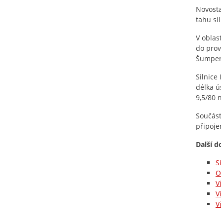
Novosta
tahu si
V oblas
do prov
Šumperk
Silnice
délka ú
9,5/80 
Součást
připoje
Další d
S
O
V
V
V