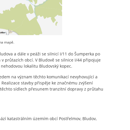
 na mapě.
ludova a dále v peáži se silnicí I/11 do Šumperka po
průtazích obcí. V Bludově se silnice I/44 připojuje
u nehodovou lokalitu Bludovský kopec.
ohledem na význam těchto komunikací nevyhovující a
 Realizace stavby přispěje ke značnému zvýšení
v těchto sídlech přesunem tranzitní dopravy z průtahu
zí katastrálním územím obcí Postřelmov, Bludov,