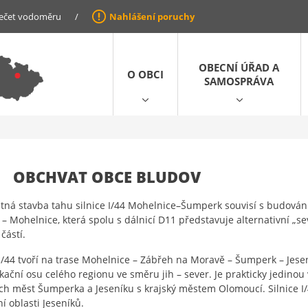
ečet vodoměru
/
Nahlášení poruchy
OBECNÍ ÚŘAD A
O OBCI
SAMOSPRÁVA
OBCHVAT OBCE BLUDOV
ná stavba tahu silnice I/44 Mohelnice–Šumperk souvisí s budováním
 – Mohelnice, která spolu s dálnicí D11 představuje alternativní „se
částí.
 I/44 tvoří na trase Mohelnice – Zábřeh na Moravě – Šumperk – Jesen
ační osu celého regionu ve směru jih – sever. Je prakticky jedino
ch měst Šumperka a Jeseníku s krajský městem Olomoucí. Silnice 
ní oblasti Jeseníků.