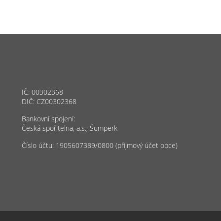
IČ: 00302368
DIČ: CZ00302368
Bankovní spojení:
Česká spořitelna, a.s., Šumperk
Číslo účtu: 1905607389/0800 (příjmový účet obce)