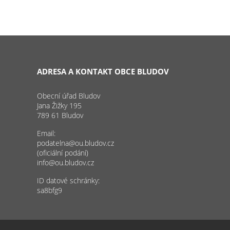
ADRESA A KONTAKT OBCE BLUDOV
Obecní úřad Bludov
Jana Žižky 195
789 61 Bludov
Email:
podatelna@ou.bludov.cz
(oficiální podání)
info@ou.bludov.cz
ID datové schránky:
sa8bfg9