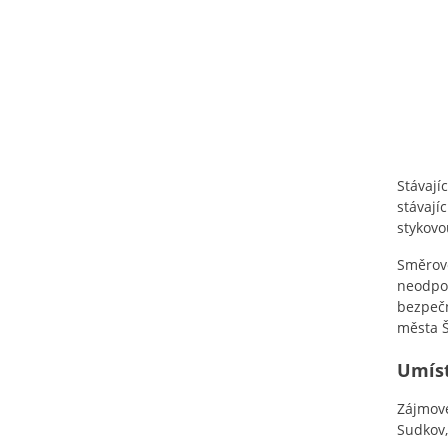
Stávají
stávají
stykovo
Směrové
neodpov
bezpečn
města 
Umíst
Zájmové
Sudkov