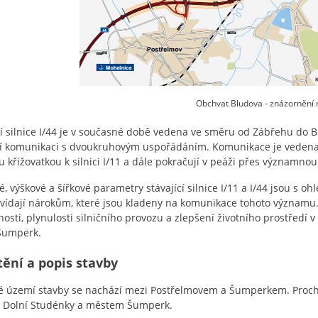
Obchvat Bludova - znázornění
cí silnice I/44 je v současné době vedena ve směru od Zábřehu do B
cí komunikaci s dvoukruhovým uspořádáním. Komunikace je vedena v 
u křižovatkou k silnici I/11 a dále pokračují v peáži přes významno
, výškové a šířkové parametry stávající silnice I/11 a I/44 jsou s 
ídají nárokům, které jsou kladeny na komunikace tohoto významu.
osti, plynulosti silničního provozu a zlepšení životního prostředí 
Šumperk.
ění a popis stavby
 území stavby se nachází mezi Postřelmovem a Šumperkem. Prochá
, Dolní Studénky a městem Šumperk.