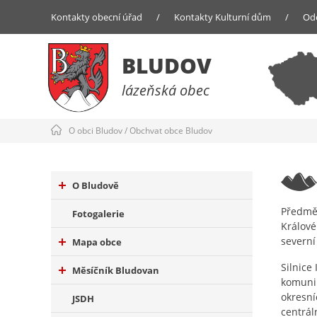
Kontakty obecní úřad
/
Kontakty Kulturní dům
/
Od
BLUDOV
lázeňská obec
O obci Bludov
/
Obchvat obce Bludov
O Bludově
Předmět
Fotogalerie
Králové
severní 
Mapa obce
Silnice
Měsíčník Bludovan
komunik
okresní
JSDH
centrál