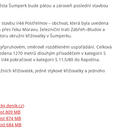
ěsta Šumperk bude pátou a zároveň poslední stavbou
a stavbu I/44 Postřelmov – obchvat, která byla uvedena
 přes řeku Moravu, železniční trati Zábřeh–Bludov a
storu okružní křižovatky v Šumperku.
čtyřpruhovém, směrově rozděleném uspořádání. Celková
edena 1270 metrů dlouhým přivaděčem v kategorii S
 I/44 pokračovat v kategorii S 11,5/80 do Rapotína.
ních křižovatek, jedné stykové křižovatky a jednoho
ký deník.cz)
kost 809 MB
kost 874 MB
kost 684 MB