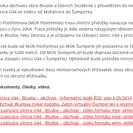
vba obchvatu obce Bludov a Dolních Studének s přivaděčem do m
lnice I/44 ve směru od Mohelnice do Šumperka.
ti Postřelmova (MÚK Postřelmov) trasa silniční přeložky navazuje n
ozu v říjnu 2004. Trasa přeložky je dále vedena násypovým tělesem
–Bludov, řeku Desnou a je připojena na stávající silnici I/44 v pro
 I/44 bude od MÚK Postřelmov po MÚK Šumperk–jih postavena ve 
seku je 5200 metrů. Od MÚK Šumperk-jih bude doprava dočasně v
na stávající silnici I/44 v ŠumperkU. Výhledově bude přeložka silnice
í stavby je vybudování dvou mimoúrovňových křižovatek, dvou okruž
ní na okružní křižovatku.
okumenty, články, videa:
ilnice I/44 - Bludov – obchvat - Informační leták ŘSD, stav k 05/2014
bchvat Bludova získal podobu. Zatím virtuální (Šumperský a jesenic
izualizace silnice I/44 - Bludov – obchvat - video formátu mov, veli
izualizace silnice I/44 - Bludov – obchvat - video formátu mpg, veli
izualizace silnice I/44 - Bludov – obchvat - video formátu wmv, veli