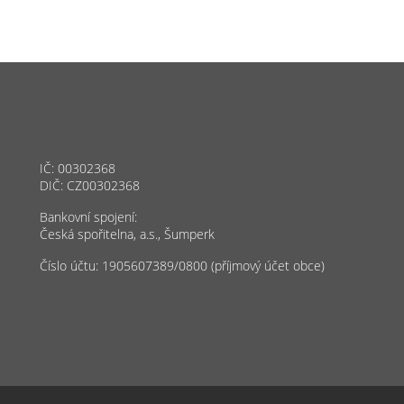
IČ: 00302368
DIČ: CZ00302368
Bankovní spojení:
Česká spořitelna, a.s., Šumperk
Číslo účtu: 1905607389/0800 (příjmový účet obce)