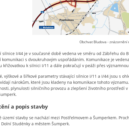
Obchvat Bludova - znázornění
cí silnice I/44 je v současné době vedena ve směru od Zábřehu do B
cí komunikaci s dvoukruhovým uspořádáním. Komunikace je vedena v 
u křižovatkou k silnici I/11 a dále pokračují v peáži přes významno
, výškové a šířkové parametry stávající silnice I/11 a I/44 jsou s 
ídají nárokům, které jsou kladeny na komunikace tohoto významu.
osti, plynulosti silničního provozu a zlepšení životního prostředí 
Šumperk.
ění a popis stavby
 území stavby se nachází mezi Postřelmovem a Šumperkem. Prochá
, Dolní Studénky a městem Šumperk.