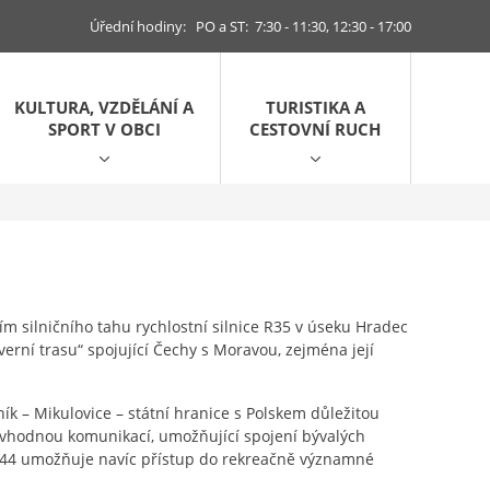
Úřední hodiny: PO a ST: 7:30 - 11:30, 12:30 - 17:00
KULTURA, VZDĚLÁNÍ A
TURISTIKA A
SPORT V OBCI
CESTOVNÍ RUCH
 silničního tahu rychlostní silnice R35 v úseku Hradec
verní trasu“ spojující Čechy s Moravou, zejména její
ík – Mikulovice – státní hranice s Polskem důležitou
u vhodnou komunikací, umožňující spojení bývalých
I/44 umožňuje navíc přístup do rekreačně významné