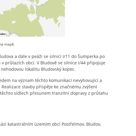
 na mapě.
ludova a dále v peáži se silnicí I/11 do Šumperka po
průtazích obcí. V Bludově se silnice I/44 připojuje
u nehodovou lokalitu Bludovský kopec.
ohledem na význam těchto komunikací nevyhovující a
 Realizace stavby přispěje ke značnému zvýšení
v těchto sídlech přesunem tranzitní dopravy z průtahu
zí katastrálním územím obcí Postřelmov, Bludov,