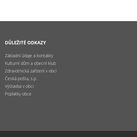
DŮLEŽITÉ ODKAZY
Základní údaje a kontakty
Kulturní dům a obecní klub
Zdravotnická zařízení v obci
Česká pošta, s.p.
Výstavba v obci
Poplatky obce