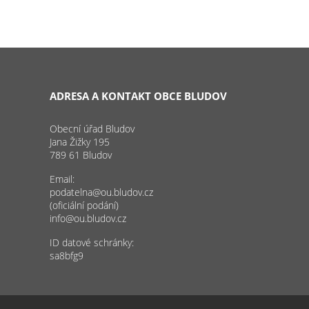
ADRESA A KONTAKT OBCE BLUDOV
Obecní úřad Bludov
Jana Žižky 195
789 61 Bludov
Email:
podatelna@ou.bludov.cz
(oficiální podání)
info@ou.bludov.cz
ID datové schránky:
sa8bfg9