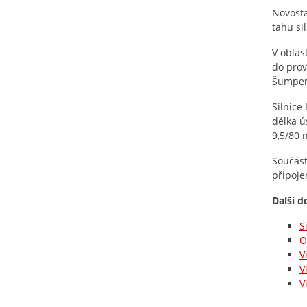
Novosta
tahu si
V oblas
do prov
Šumperk
Silnice
délka ú
9,5/80 
Součást
připoje
Další d
S
O
V
V
V