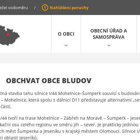
ečet vodoměru
/
Nahlášení poruchy
OBECNÍ ÚŘAD A
O OBCI
SAMOSPRÁVA
OBCHVAT OBCE BLUDOV
ná stavba tahu silnice I/44 Mohelnice–Šumperk souvisí s budováním
 – Mohelnice, která spolu s dálnicí D11 představuje alternativní „se
částí.
 I/44 tvoří na trase Mohelnice – Zábřeh na Moravě – Šumperk – Jesen
ační osu celého regionu ve směru jih – sever. Je prakticky jedino
ch měst Šumperka a Jeseníku s krajský městem Olomoucí. Silnice 
ní oblasti Jeseníků.