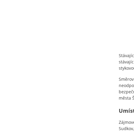
Stávají
stávají
stykovo
Směrové
neodpov
bezpečn
města 
Umíst
Zájmové
Sudkov