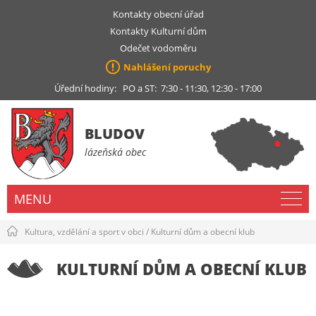
Kontakty obecní úřad
Kontakty Kulturní dům
Odečet vodoměru
Nahlášení poruchy
Úřední hodiny: PO a ST: 7:30 - 11:30, 12:30 - 17:00
BLUDOV
lázeňská obec
MENU
Kultura, vzdělání a sport v obci
/
Kulturní dům a obecní klub
KULTURNÍ DŮM A OBECNÍ KLUB