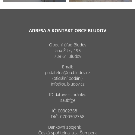
ADRESA A KONTAKT OBCE BLUDOV
Obecní úřad Bludov
Jana Žižky 195
789 61 Bludov
Email:
podatelna@ou.bludov.cz
(oficiální podání)
info@ou.bludov.cz
ID datové schránky:
sa8bfg9
IČ: 00302368
DIČ: CZ00302368
Bankovní spojení:
Česká spořitelna, a.s., Šumperk