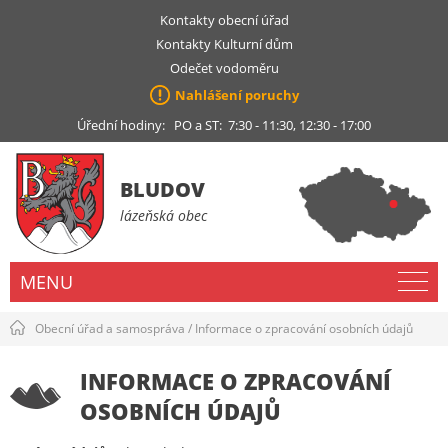
Kontakty obecní úřad
Kontakty Kulturní dům
Odečet vodoměru
Nahlášení poruchy
Úřední hodiny: PO a ST: 7:30 - 11:30, 12:30 - 17:00
BLUDOV
lázeňská obec
MENU
Obecní úřad a samospráva
/
Informace o zpracování osobních údajů
INFORMACE O ZPRACOVÁNÍ
OSOBNÍCH ÚDAJŮ