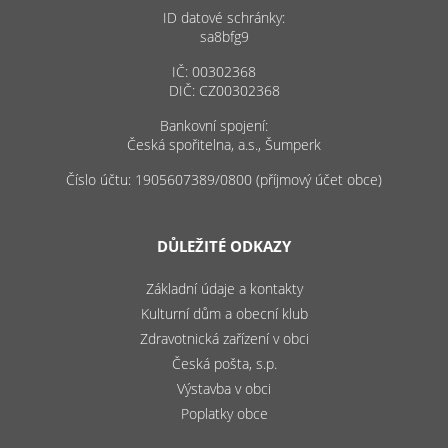
ID datové schránky:
sa8bfg9
IČ: 00302368
DIČ: CZ00302368
Bankovní spojení:
Česká spořitelna, a.s., Šumperk
Číslo účtu: 1905607389/0800 (příjmový účet obce)
DŮLEŽITÉ ODKAZY
Základní údaje a kontakty
Kulturní dům a obecní klub
Zdravotnická zařízení v obci
Česká pošta, s.p.
Výstavba v obci
Poplatky obce