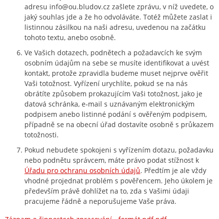
adresu info@ou.bludov.cz zašlete zprávu, v níž uvedete, o
jaký souhlas jde a že ho odvoláváte. Totéž můžete zaslat i
listinnou zásilkou na naši adresu, uvedenou na začátku
tohoto textu, anebo osobně.
Ve Vašich dotazech, podnětech a požadavcích ke svým
osobním údajům na sebe se musíte identifikovat a uvést
kontakt, protože zpravidla budeme muset nejprve ověřit
Vaši totožnost. Vyřízení urychlíte, pokud se na nás
obrátíte způsobem prokazujícím Vaši totožnost, jako je
datová schránka, e‑mail s uznávaným elektronickým
podpisem anebo listinné podání s ověřeným podpisem,
případně se na obecní úřad dostavíte osobně s průkazem
totožnosti.
Pokud nebudete spokojeni s vyřízením dotazu, požadavku
nebo podnětu správcem, máte právo podat stížnost k
Úřadu pro ochranu osobních údajů
. Předtím je ale vždy
vhodné projednat problém s pověřencem. Jeho úkolem je
především právě dohlížet na to, zda s Vašimi údaji
pracujeme řádně a neporušujeme Vaše práva.