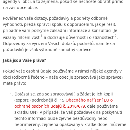
agendy v obci, a to zejména, pokud se nechcete obrátit přímo
na zástupce obce.
Pověřenec Vaše dotazy, požadavky a podněty odborně
vyhodnotí, předá správci spolu s doporučením, jak je řešit,
případně vám poskytne základní informace a konzultaci. Je
1
2
vázaný mlčenlivostí
a dodržuje důvěrnost i o stížnostech
.
Odpovědný za vyřízení Vašich dotazů, podnětů, námitek a
požadavků je však výhradně samotný správce.
Jaká jsou Vaše práva?
Pokud Vaše osobní údaje používáme v rámci nějaké agendy v
obci (odborně řečeno – naše obec je zpracovává jako správce),
máte právo:
Dotázat se, zda se zpracovávají, a žádat jejich kopii
(export) (podrobněji čl. 15
Obecného nařízení EU o
ochraně osobních údajů č. 2016/679
, dále používáme
zkratku ON). V případě, že Váš požadavek na poskytnutí
těchto informací bude zjevně bezdůvodný nebo
nepřiměřený, zejména opakovaný v krátké době, můžeme