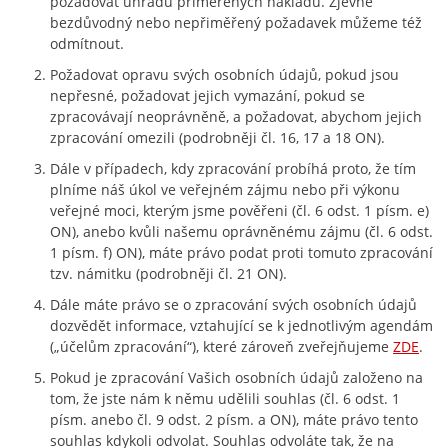
požadovat úhradu přiměřených nákladů. Zjevně
bezdůvodný nebo nepřiměřený požadavek můžeme též
odmítnout.
Požadovat opravu svých osobních údajů, pokud jsou
nepřesné, požadovat jejich vymazání, pokud se
zpracovávají neoprávněně, a požadovat, abychom jejich
zpracování omezili (podrobněji čl. 16, 17 a 18 ON).
Dále v případech, kdy zpracování probíhá proto, že tím
plníme náš úkol ve veřejném zájmu nebo při výkonu
veřejné moci, kterým jsme pověřeni (čl. 6 odst. 1 písm. e)
ON), anebo kvůli našemu oprávněnému zájmu (čl. 6 odst.
1 písm. f) ON), máte právo podat proti tomuto zpracování
tzv. námitku (podrobněji čl. 21 ON).
Dále máte právo se o zpracování svých osobních údajů
dozvědět informace, vztahující se k jednotlivým agendám
(„účelům zpracování“), které zároveň zveřejňujeme
ZDE
.
Pokud je zpracování Vašich osobních údajů založeno na
tom, že jste nám k němu udělili souhlas (čl. 6 odst. 1
písm. anebo čl. 9 odst. 2 písm. a ON), máte právo tento
souhlas kdykoli odvolat. Souhlas odvoláte tak, že na