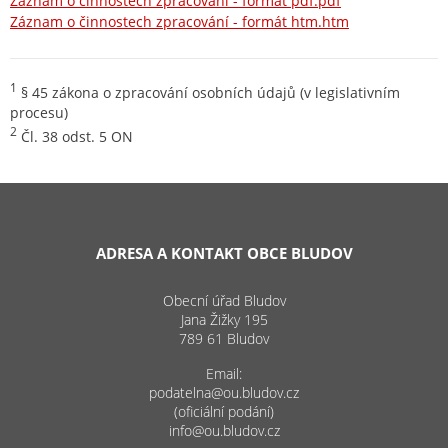
Záznam o činnostech zpracování - formát pdf.pdf
Záznam o činnostech zpracování - formát htm.htm
1
§ 45 zákona o zpracování osobních údajů (v legislativním
procesu)
2
Čl. 38 odst. 5 ON
ADRESA A KONTAKT OBCE BLUDOV
Obecní úřad Bludov
Jana Žižky 195
789 61 Bludov
Email:
podatelna@ou.bludov.cz
(oficiální podání)
info@ou.bludov.cz