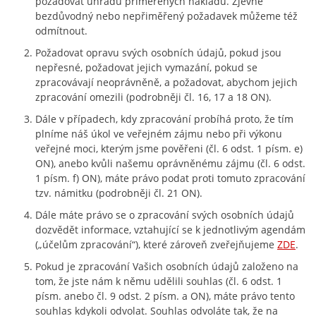
požadovat úhradu přiměřených nákladů. Zjevně
bezdůvodný nebo nepřiměřený požadavek můžeme též
odmítnout.
Požadovat opravu svých osobních údajů, pokud jsou
nepřesné, požadovat jejich vymazání, pokud se
zpracovávají neoprávněně, a požadovat, abychom jejich
zpracování omezili (podrobněji čl. 16, 17 a 18 ON).
Dále v případech, kdy zpracování probíhá proto, že tím
plníme náš úkol ve veřejném zájmu nebo při výkonu
veřejné moci, kterým jsme pověřeni (čl. 6 odst. 1 písm. e)
ON), anebo kvůli našemu oprávněnému zájmu (čl. 6 odst.
1 písm. f) ON), máte právo podat proti tomuto zpracování
tzv. námitku (podrobněji čl. 21 ON).
Dále máte právo se o zpracování svých osobních údajů
dozvědět informace, vztahující se k jednotlivým agendám
(„účelům zpracování“), které zároveň zveřejňujeme
ZDE
.
Pokud je zpracování Vašich osobních údajů založeno na
tom, že jste nám k němu udělili souhlas (čl. 6 odst. 1
písm. anebo čl. 9 odst. 2 písm. a ON), máte právo tento
souhlas kdykoli odvolat. Souhlas odvoláte tak, že na