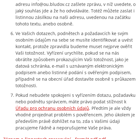
adresu info@ou.bludov.cz zašlete zprávu, v níž uvedete, o
jaký souhlas jde a že ho odvoláváte. Totéž můžete zaslat i
listinnou zásilkou na naši adresu, uvedenou na začátku
tohoto textu, anebo osobně.
Ve Vašich dotazech, podnětech a požadavcích ke svým
osobním údajům na sebe se musíte identifikovat a uvést
kontakt, protože zpravidla budeme muset nejprve ověřit
Vaši totožnost. Vyřízení urychlíte, pokud se na nás
obrátíte způsobem prokazujícím Vaši totožnost, jako je
datová schránka, e‑mail s uznávaným elektronickým
podpisem anebo listinné podání s ověřeným podpisem,
případně se na obecní úřad dostavíte osobně s průkazem
totožnosti.
Pokud nebudete spokojeni s vyřízením dotazu, požadavku
nebo podnětu správcem, máte právo podat stížnost k
Úřadu pro ochranu osobních údajů
. Předtím je ale vždy
vhodné projednat problém s pověřencem. Jeho úkolem je
především právě dohlížet na to, zda s Vašimi údaji
pracujeme řádně a neporušujeme Vaše práva.