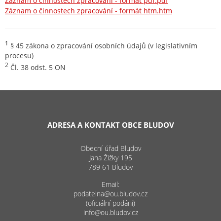
Záznam o činnostech zpracování - formát pdf.pdf
Záznam o činnostech zpracování - formát htm.htm
1
§ 45 zákona o zpracování osobních údajů (v legislativním
procesu)
2
Čl. 38 odst. 5 ON
ADRESA A KONTAKT OBCE BLUDOV
Obecní úřad Bludov
Jana Žižky 195
789 61 Bludov
Email:
podatelna@ou.bludov.cz
(oficiální podání)
info@ou.bludov.cz