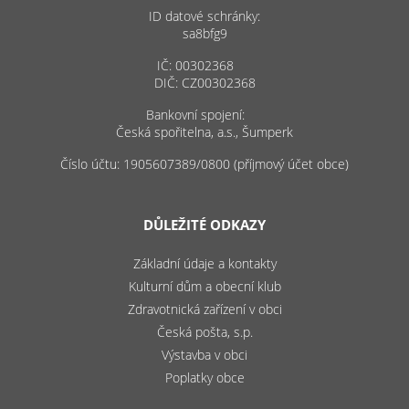
ID datové schránky:
sa8bfg9
IČ: 00302368
DIČ: CZ00302368
Bankovní spojení:
Česká spořitelna, a.s., Šumperk
Číslo účtu: 1905607389/0800 (příjmový účet obce)
DŮLEŽITÉ ODKAZY
Základní údaje a kontakty
Kulturní dům a obecní klub
Zdravotnická zařízení v obci
Česká pošta, s.p.
Výstavba v obci
Poplatky obce