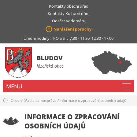
Kontakty obecní úřad
Kontakty Kulturní dům
Odečet vodoměru
Nahlášení poruchy
Úřední hodiny: PO a ST: 7:30 - 11:30, 12:30 - 17:00
BLUDOV
lázeňská obec
MENU
Obecní úřad a samospráva
/
Informace o zpracování osobních údajů
INFORMACE O ZPRACOVÁNÍ
OSOBNÍCH ÚDAJŮ