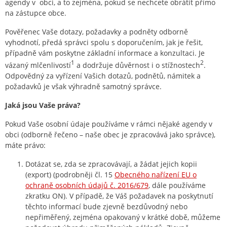
agendy v obci, a to zejména, pokud se nechcete obrátit přímo
na zástupce obce.
Pověřenec Vaše dotazy, požadavky a podněty odborně
vyhodnotí, předá správci spolu s doporučením, jak je řešit,
případně vám poskytne základní informace a konzultaci. Je
1
2
vázaný mlčenlivostí
a dodržuje důvěrnost i o stížnostech
.
Odpovědný za vyřízení Vašich dotazů, podnětů, námitek a
požadavků je však výhradně samotný správce.
Jaká jsou Vaše práva?
Pokud Vaše osobní údaje používáme v rámci nějaké agendy v
obci (odborně řečeno – naše obec je zpracovává jako správce),
máte právo:
Dotázat se, zda se zpracovávají, a žádat jejich kopii
(export) (podrobněji čl. 15
Obecného nařízení EU o
ochraně osobních údajů č. 2016/679
, dále používáme
zkratku ON). V případě, že Váš požadavek na poskytnutí
těchto informací bude zjevně bezdůvodný nebo
nepřiměřený, zejména opakovaný v krátké době, můžeme