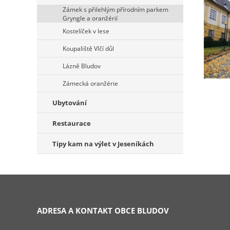
Zámek s přilehlým přírodním parkem
Gryngle a oranžérií
Kostelíček v lese
Koupaliště Vlčí důl
Lázně Bludov
Zámecká oranžérie
Ubytování
Restaurace
Tipy kam na výlet v Jeseníkách
ADRESA A KONTAKT OBCE BLUDOV