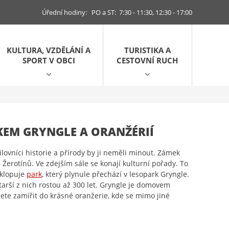
Úřední hodiny: PO a ST: 7:30 - 11:30, 12:30 - 17:00
KULTURA, VZDĚLÁNÍ A
TURISTIKA A
SPORT V OBCI
CESTOVNÍ RUCH
KEM GRYNGLE A ORANŽÉRIÍ
ilovníci historie a přírody by ji neměli minout. Zámek
erotínů. Ve zdejším sále se konají kulturní pořady. To
bklopuje
park
, který plynule přechází v lesopark Gryngle.
starší z nich rostou až 300 let. Gryngle je domovem
žete zamířit do krásné oranžerie, kde se mimo jiné