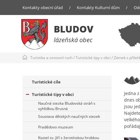
Kontakty obecní úřad
/
Kontakty Kulturní dům
/
Od
BLUDOV
lázeňská obec
Turistika a cestovní ruch
/
Turistické tipy v obci
/
Zámek s přileh
Turistické cíle
Jedna z
Turistické tipy v obci
dnes ob
Naučná stezka Bludovská stráň s
jsou je
vyhlídkou Brusná
Najdete
Soustava dětských naučných stezek
velkého
pořádaj
Pradědovo muzeum
Kostel sv. Jiří s žerotínskou hrobkou