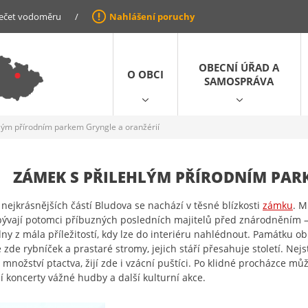
ečet vodoměru
/
Nahlášení poruchy
OBECNÍ ÚŘAD A
O OBCI
SAMOSPRÁVA
lým přírodním parkem Gryngle a oranžérií
ZÁMEK S PŘILEHLÝM PŘÍRODNÍM PAR
 nejkrásnějších částí Bludova se nachází v těsné blízkosti
zámku
. M
ývají potomci příbuzných posledních majitelů před znárodněním – Ž
dny z mála příležitostí, kdy lze do interiéru nahlédnout. Památku o
 zde rybníček a prastaré stromy, jejich stáří přesahuje století. Nej
 množství ptactva, žijí zde i vzácní puštíci. Po klidné procházce mů
í koncerty vážné hudby a další kulturní akce.