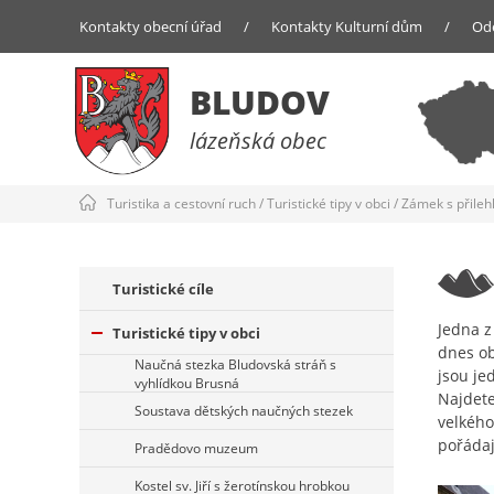
Kontakty obecní úřad
/
Kontakty Kulturní dům
/
Od
BLUDOV
lázeňská obec
Turistika a cestovní ruch
/
Turistické tipy v obci
/
Zámek s přileh
Turistické cíle
Jedna z
Turistické tipy v obci
dnes ob
Naučná stezka Bludovská stráň s
jsou je
vyhlídkou Brusná
Najdete
Soustava dětských naučných stezek
velkého
pořádaj
Pradědovo muzeum
Kostel sv. Jiří s žerotínskou hrobkou