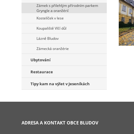
Zámek s přilehlým přírodním parkem
Gryngle a oranžérií
Kostelíček v lese
Koupaliště Vlčí důl
Lázně Bludov
Zámecká oranžérie
Ubytování
Restaurace
Tipy kam na výlet v Jeseníkách
ADRESA A KONTAKT OBCE BLUDOV