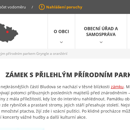
ečet vodoměru
/
Nahlášení poruchy
OBECNÍ ÚŘAD A
O OBCI
SAMOSPRÁVA
lým přírodním parkem Gryngle a oranžérií
ZÁMEK S PŘILEHLÝM PŘÍRODNÍM PAR
 nejkrásnějších částí Bludova se nachází v těsné blízkosti
zámku
. M
ývají potomci příbuzných posledních majitelů před znárodněním – Ž
dny z mála příležitostí, kdy lze do interiéru nahlédnout. Památku o
 zde rybníček a prastaré stromy, jejich stáří přesahuje století. Nej
 množství ptactva, žijí zde i vzácní puštíci. Po klidné procházce mů
í koncerty vážné hudby a další kulturní akce.