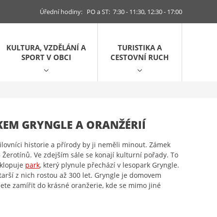
Úřední hodiny: PO a ST: 7:30 - 11:30, 12:30 - 17:00
KULTURA, VZDĚLÁNÍ A
TURISTIKA A
SPORT V OBCI
CESTOVNÍ RUCH
KEM GRYNGLE A ORANŽÉRIÍ
ilovníci historie a přírody by ji neměli minout. Zámek
erotínů. Ve zdejším sále se konají kulturní pořady. To
bklopuje
park
, který plynule přechází v lesopark Gryngle.
starší z nich rostou až 300 let. Gryngle je domovem
žete zamířit do krásné oranžerie, kde se mimo jiné