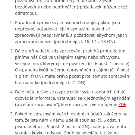
požadovat úhradu přiměřených nákladů. Zjevně
bezdůvodný nebo nepřiměřený požadavek můžeme též
odmítnout.
Požadovat opravu svých osobních údajů, pokud jsou
nepřesné, požadovat jejich vymazání, pokud se
zpracovávají neoprávněně, a požadovat, abychom jejich
zpracování omezili (podrobněji čl. 16, 17 a 18 ON).
Dále v případech, kdy zpracování probíhá proto, že tím
plníme náš úkol ve veřejném zájmu nebo při výkonu
veřejné moci, kterým jsme pověřeni (čl. 6 odst. 1 písm. e)
ON), anebo kvůli našemu oprávněnému zájmu (čl. 6 odst.
1 písm. f) ON), máte právo podat proti tomuto zpracování
tzv. námitku (podrobněji čl. 21 ON).
Dále máte právo se o zpracování svých osobních údajů
dozvědět informace, vztahující se k jednotlivým agendám
(„účelům zpracování“), které zároveň zveřejňujeme
ZDE
.
Pokud je zpracování Vašich osobních údajů založeno na
tom, že jste nám k němu udělili souhlas (čl. 6 odst. 1
písm. anebo čl. 9 odst. 2 písm. a ON), máte právo tento
souhlas kdykoli odvolat. Souhlas odvoláte tak, že na