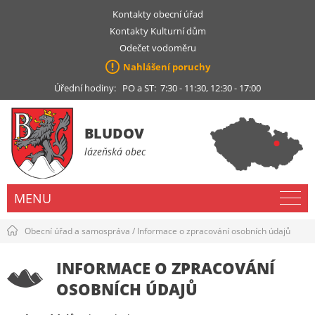
Kontakty obecní úřad
Kontakty Kulturní dům
Odečet vodoměru
Nahlášení poruchy
Úřední hodiny: PO a ST: 7:30 - 11:30, 12:30 - 17:00
BLUDOV
lázeňská obec
MENU
Obecní úřad a samospráva
/
Informace o zpracování osobních údajů
INFORMACE O ZPRACOVÁNÍ
OSOBNÍCH ÚDAJŮ