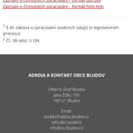
Záznam o činnostech zpracování - formát pdf.pdf
Záznam o činnostech zpracování - formát htm.htm
1
§ 45 zákona o zpracování osobních údajů (v legislativním
procesu)
2
Čl. 38 odst. 5 ON
ADRESA A KONTAKT OBCE BLUDOV
Obecní úřad Bludov
Jana Žižky 195
789 61 Bludov
Email:
podatelna@ou.bludov.cz
(oficiální podání)
info@ou.bludov.cz