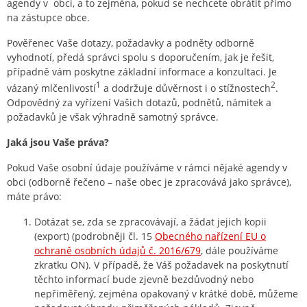
agendy v obci, a to zejména, pokud se nechcete obrátit přímo
na zástupce obce.
Pověřenec Vaše dotazy, požadavky a podněty odborně
vyhodnotí, předá správci spolu s doporučením, jak je řešit,
případně vám poskytne základní informace a konzultaci. Je
1
2
vázaný mlčenlivostí
a dodržuje důvěrnost i o stížnostech
.
Odpovědný za vyřízení Vašich dotazů, podnětů, námitek a
požadavků je však výhradně samotný správce.
Jaká jsou Vaše práva?
Pokud Vaše osobní údaje používáme v rámci nějaké agendy v
obci (odborně řečeno – naše obec je zpracovává jako správce),
máte právo:
Dotázat se, zda se zpracovávají, a žádat jejich kopii
(export) (podrobněji čl. 15
Obecného nařízení EU o
ochraně osobních údajů č. 2016/679
, dále používáme
zkratku ON). V případě, že Váš požadavek na poskytnutí
těchto informací bude zjevně bezdůvodný nebo
nepřiměřený, zejména opakovaný v krátké době, můžeme