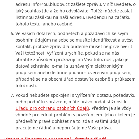
adresu info@ou.bludov.cz zašlete zprávu, v níž uvedete, o
jaký souhlas jde a že ho odvoláváte. Totéž můžete zaslat i
listinnou zásilkou na naši adresu, uvedenou na začátku
tohoto textu, anebo osobně.
Ve Vašich dotazech, podnětech a požadavcích ke svým
osobním údajům na sebe se musíte identifikovat a uvést
kontakt, protože zpravidla budeme muset nejprve ověřit
Vaši totožnost. Vyřízení urychlíte, pokud se na nás
obrátíte způsobem prokazujícím Vaši totožnost, jako je
datová schránka, e‑mail s uznávaným elektronickým
podpisem anebo listinné podání s ověřeným podpisem,
případně se na obecní úřad dostavíte osobně s průkazem
totožnosti.
Pokud nebudete spokojeni s vyřízením dotazu, požadavku
nebo podnětu správcem, máte právo podat stížnost k
Úřadu pro ochranu osobních údajů
. Předtím je ale vždy
vhodné projednat problém s pověřencem. Jeho úkolem je
především právě dohlížet na to, zda s Vašimi údaji
pracujeme řádně a neporušujeme Vaše práva.