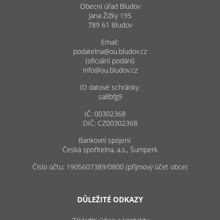
Obecní úřad Bludov
Jana Žižky 195
789 61 Bludov
Email:
podatelna@ou.bludov.cz
(oficiální podání)
info@ou.bludov.cz
ID datové schránky:
sa8bfg9
IČ: 00302368
DIČ: CZ00302368
Bankovní spojení:
Česká spořitelna, a.s., Šumperk
Číslo účtu: 1905607389/0800 (příjmový účet obce)
DŮLEŽITÉ ODKAZY