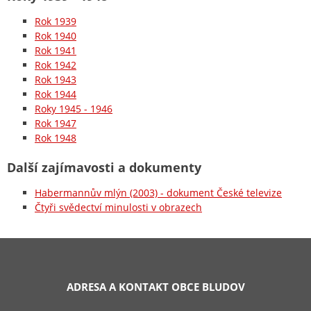
Rok 1939
Rok 1940
Rok 1941
Rok 1942
Rok 1943
Rok 1944
Roky 1945 - 1946
Rok 1947
Rok 1948
Další zajímavosti a dokumenty
Habermannův mlýn (2003) - dokument České televize
Čtyři svědectví minulosti v obrazech
ADRESA A KONTAKT OBCE BLUDOV