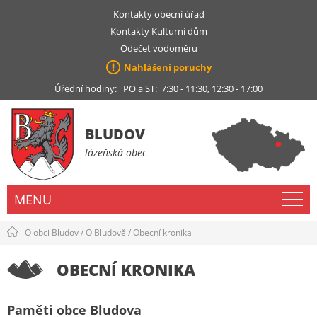
Kontakty obecní úřad
Kontakty Kulturní dům
Odečet vodoměru
Nahlášení poruchy
Úřední hodiny: PO a ST: 7:30 - 11:30, 12:30 - 17:00
BLUDOV
lázeňská obec
MENU
O obci Bludov
/
O Bludově
/
Obecní kronika
OBECNÍ KRONIKA
Paměti obce Bludova