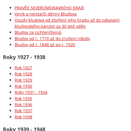
PRAVĚK SEVEROMORAVKÉHO KRAJE
Vznik a nejstarší dějiny Bludova
Osudy bludova od zboření jeho hradu až do zabavení
bludovského panství za 30 leté války
Bludov za Lichtenštejnů
Bludov od r. 1710 až do zrušení roboty
Bludov od r. 1848 až po r. 1926
Roky 1927 - 1938
Rok 1927
Rok 1928
Rok 1929
Rok 1930
Roky 1931 - 1934
Rok 1935
Rok 1936
Rok 1937
Rok 1938
Roky 1939 - 1948