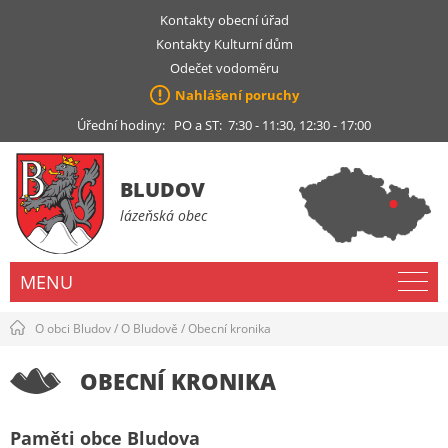
Kontakty obecní úřad
Kontakty Kulturní dům
Odečet vodoměru
Nahlášení poruchy
Úřední hodiny: PO a ST: 7:30 - 11:30, 12:30 - 17:00
BLUDOV
lázeňská obec
MENU
O obci Bludov
/
O Bludově
/
Obecní kronika
OBECNÍ KRONIKA
Paměti obce Bludova