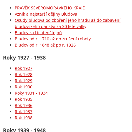
PRAVĚK SEVEROMORAVKÉHO KRAJE
Vznik a nejstarší dějiny Bludova
Osudy bludova od zboření jeho hradu až do zabavení
bludovského panství za 30 leté války
Bludov za Lichtenštejnů
Bludov od r. 1710 až do zrušení roboty
Bludov od r. 1848 až po r. 1926
Roky 1927 - 1938
Rok 1927
Rok 1928
Rok 1929
Rok 1930
Roky 1931 - 1934
Rok 1935
Rok 1936
Rok 1937
Rok 1938
Roky 1939 - 1948