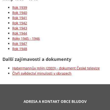
Rok 1939
Rok 1940
Rok 1941
Rok 1942
Rok 1943
Rok 1944
Roky 1945 - 1946
Rok 1947
Rok 1948
Další zajímavosti a dokumenty
Habermannův mlýn (2003) - dokument České televize
Čtyři svědectví minulosti v obrazech
ADRESA A KONTAKT OBCE BLUDOV