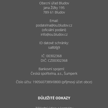
Obecní úřad Bludov
Jana Žižky 195
789 61 Bludov
Email:
podatelna@ou.bludov.cz
(oficiální podání)
info@ou.bludov.cz
ID datové schránky:
sa8bfg9
IČ: 00302368
DIČ: CZ00302368
Bankovní spojení:
Česká spořitelna, a.s., Šumperk
Číslo účtu: 1905607389/0800 (příjmový účet obce)
DŮLEŽITÉ ODKAZY