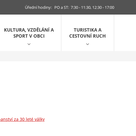
Úřední hodiny: PO a ST: 7:30 - 11:30, 12:30 - 17:00
KULTURA, VZDĚLÁNÍ A
TURISTIKA A
SPORT V OBCI
CESTOVNÍ RUCH
nství za 30 leté války