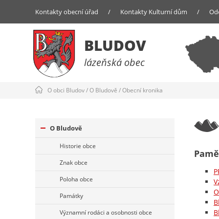
Kontakty obecní úřad
/
Kontakty Kulturní dům
/
Od
BLUDOV
lázeňská obec
O obci Bludov
/
O Bludově
/
Obecní kronika
O Bludově
Historie obce
Pamět
Znak obce
P
Poloha obce
V
O
Památky
B
B
Významní rodáci a osobnosti obce