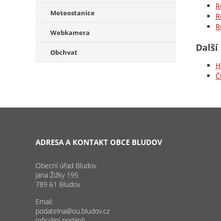
R
Meteostanice
R
R
Webkamera
Další
Obchvat
H
Č
ADRESA A KONTAKT OBCE BLUDOV
Obecní úřad Bludov
Jana Žižky 195
789 61 Bludov
Email:
podatelna@ou.bludov.cz
(oficiální podání)