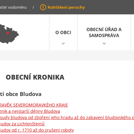
ečet vodoměru
/
Nahlášení poruchy
OBECNÍ ÚŘAD A
O OBCI
SAMOSPRÁVA
OBECNÍ KRONIKA
i obce Bludova
RAVĚK SEVEROMORAVKÉHO KRAJE
znik a nejstarší dějiny Bludova
sudy bludova od zboření jeho hradu až do zabavení bludovského pa
ludov za Lichtenštejnů
ludov od r. 1710 až do zrušení roboty