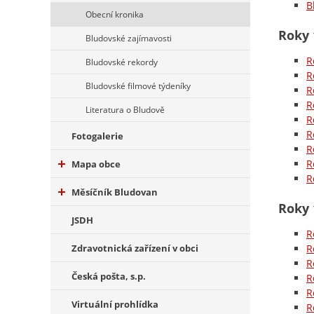
B
Obecní kronika
Roky 
Bludovské zajímavosti
R
Bludovské rekordy
R
Bludovské filmové týdeníky
R
R
Literatura o Bludově
R
R
Fotogalerie
R
R
Mapa obce
R
Měsíčník Bludovan
Roky 
JSDH
R
Zdravotnická zařízení v obci
R
R
Česká pošta, s.p.
R
R
Virtuální prohlídka
R