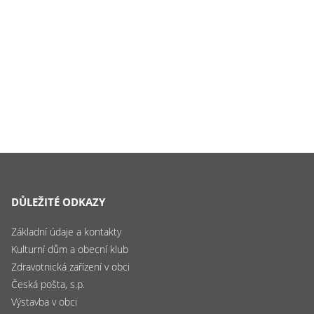
DŮLEŽITÉ ODKAZY
Základní údaje a kontakty
Kulturní dům a obecní klub
Zdravotnická zařízení v obci
Česká pošta, s.p.
Výstavba v obci