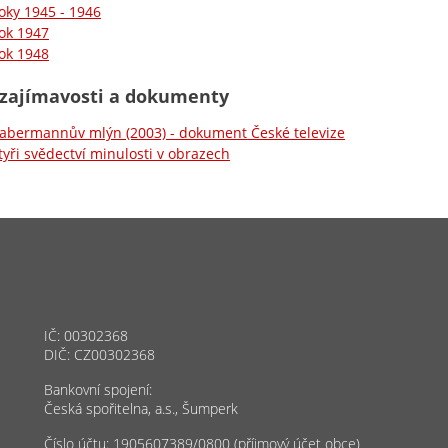
oky 1945 - 1946
ok 1947
ok 1948
 zajímavosti a dokumenty
abermannův mlýn (2003) - dokument České televize
tyři svědectví minulosti v obrazech
IČ: 00302368
DIČ: CZ00302368
Bankovní spojení:
Česká spořitelna, a.s., Šumperk
Číslo účtu: 1905607389/0800 (příjmový účet obce)