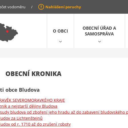
ečet vodoměru
/
Nahlášení poruchy
OBECNÍ ÚŘAD A
O OBCI
SAMOSPRÁVA
OBECNÍ KRONIKA
i obce Bludova
RAVĚK SEVEROMORAVKÉHO KRAJE
znik a nejstarší dějiny Bludova
sudy bludova od zboření jeho hradu až do zabavení bludovského pa
ludov za Lichtenštejnů
ludov od r. 1710 až do zrušení roboty