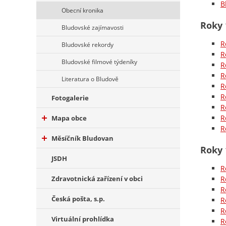
B
Obecní kronika
Roky 
Bludovské zajímavosti
R
Bludovské rekordy
R
Bludovské filmové týdeníky
R
R
Literatura o Bludově
R
R
Fotogalerie
R
R
Mapa obce
R
Měsíčník Bludovan
Roky 
JSDH
R
Zdravotnická zařízení v obci
R
R
Česká pošta, s.p.
R
R
Virtuální prohlídka
R