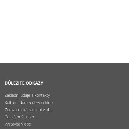
DŮLEŽITÉ ODKAZY
Základní údaje a kontakty
Kulturní dům a obecní klub
Zdravotnická zařízení v obci
Česká pošta, s.p.
Výstavba v obci