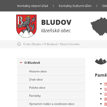
Kontakty obecní úřad
/
Kontakty Kulturní dům
/
Od
BLUDOV
lázeňská obec
O obci Bludov
/
O Bludově
/
Obecní kronika
O Bludově
Historie obce
Pamět
Znak obce
P
Poloha obce
V
O
Památky
B
B
Významní rodáci a osobnosti obce