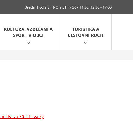
Úřední hodiny: PO a ST: 7:30 - 11:30, 12:30 - 17:00
KULTURA, VZDĚLÁNÍ A
TURISTIKA A
SPORT V OBCI
CESTOVNÍ RUCH
nství za 30 leté války