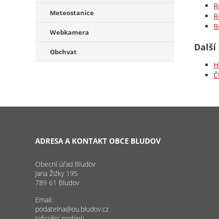
R
Meteostanice
R
R
Webkamera
Další
Obchvat
H
Č
ADRESA A KONTAKT OBCE BLUDOV
Obecní úřad Bludov
Jana Žižky 195
789 61 Bludov
Email:
podatelna@ou.bludov.cz
(oficiální podání)