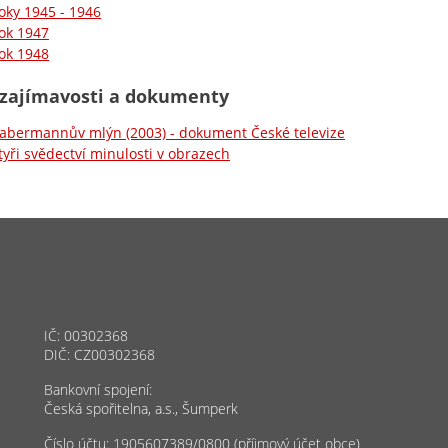
oky 1945 - 1946
ok 1947
ok 1948
 zajímavosti a dokumenty
abermannův mlýn (2003) - dokument České televize
tyři svědectví minulosti v obrazech
IČ: 00302368
DIČ: CZ00302368
Bankovní spojení:
Česká spořitelna, a.s., Šumperk
Číslo účtu: 1905607389/0800 (příjmový účet obce)