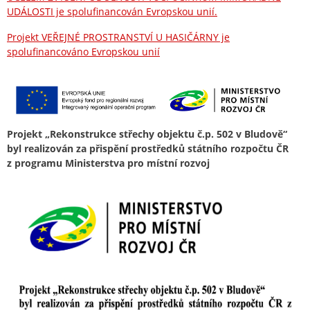
UDÁLOSTI je spolufinancován Evropskou unií.
Projekt VEŘEJNÉ PROSTRANSTVÍ U HASIČÁRNY je
spolufinancováno Evropskou unií
Projekt „Rekonstrukce střechy objektu č.p. 502 v Bludově“
byl realizován za přispění prostředků státního rozpočtu ČR
z programu Ministerstva pro místní rozvoj