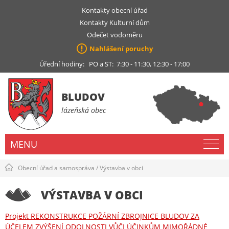
Kontakty obecní úřad
Kontakty Kulturní dům
Odečet vodoměru
Nahlášení poruchy
Úřední hodiny: PO a ST: 7:30 - 11:30, 12:30 - 17:00
BLUDOV
lázeňská obec
MENU
Obecní úřad a samospráva
/
Výstavba v obci
VÝSTAVBA V OBCI
Projekt REKONSTRUKCE POŽÁRNÍ ZBROJNICE BLUDOV ZA
ÚČELEM ZVÝŠENÍ ODOLNOSTI VŮČI ÚČINKŮM MIMOŘÁDNÉ