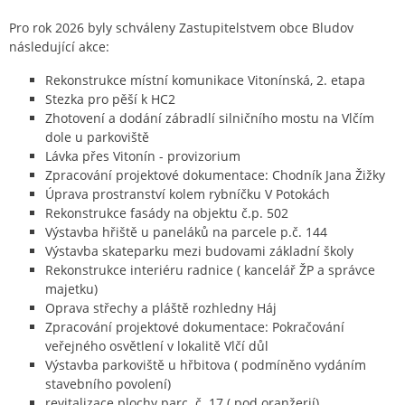
Pro rok 2026 byly schváleny Zastupitelstvem obce Bludov
následující akce:
Rekonstrukce místní komunikace Vitonínská, 2. etapa
Stezka pro pěší k HC2
Zhotovení a dodání zábradlí silničního mostu na Vlčím
dole u parkoviště
Lávka přes Vitonín - provizorium
Zpracování projektové dokumentace: Chodník Jana Žižky
Úprava prostranství kolem rybníčku V Potokách
Rekonstrukce fasády na objektu č.p. 502
Výstavba hřiště u paneláků na parcele p.č. 144
Výstavba skateparku mezi budovami základní školy
Rekonstrukce interiéru radnice ( kancelář ŽP a správce
majetku)
Oprava střechy a pláště rozhledny Háj
Zpracování projektové dokumentace: Pokračování
veřejného osvětlení v lokalitě Vlčí důl
Výstavba parkoviště u hřbitova ( podmíněno vydáním
stavebního povolení)
revitalizace plochy parc. č. 17 ( pod oranžerií)