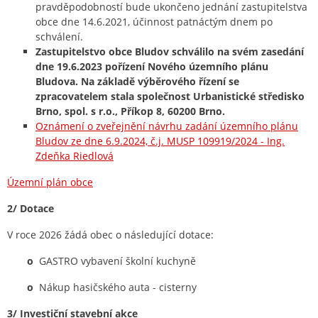
pravděpodobností bude ukončeno jednání zastupitelstva
obce dne 14.6.2021, účinnost patnáctým dnem po
schválení.
Zastupitelstvo obce Bludov schválilo na svém zasedání
dne 19.6.2023 pořízení Nového územního plánu
Bludova. Na základě výběrového řízení se
zpracovatelem stala společnost Urbanistické středisko
Brno, spol. s r.o., Příkop 8, 60200 Brno.
Oznámení o zveřejnění návrhu zadání územního plánu
Bludov ze dne 6.9.2024, č.j. MUSP 109919/2024 - Ing.
Zdeňka Riedlová
Územní plán obce
2/ Dotace
V roce 2026 žádá obec o následující dotace:
o
GASTRO vybavení školní kuchyně
o
Nákup hasičského auta - cisterny
3/ Investiční stavební akce