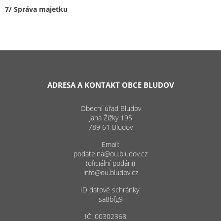
7/ Správa majetku
ADRESA A KONTAKT OBCE BLUDOV
Obecní úřad Bludov
Jana Žižky 195
789 61 Bludov
Email:
podatelna@ou.bludov.cz
(oficiální podání)
info@ou.bludov.cz
ID datové schránky:
sa8bfg9
IČ: 00302368