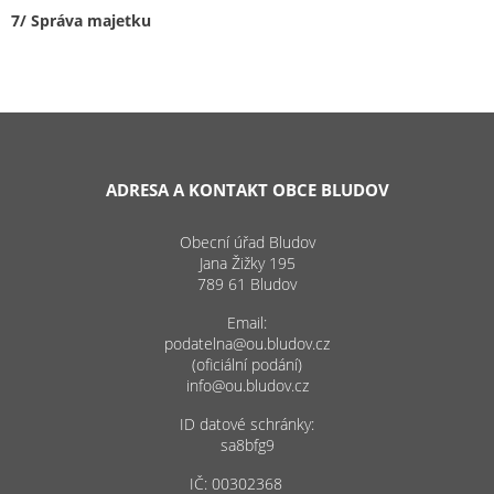
7/ Správa majetku
ADRESA A KONTAKT OBCE BLUDOV
Obecní úřad Bludov
Jana Žižky 195
789 61 Bludov
Email:
podatelna@ou.bludov.cz
(oficiální podání)
info@ou.bludov.cz
ID datové schránky:
sa8bfg9
IČ: 00302368