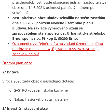
pravděpodobností bude ukončeno jednání zastupitelstva
obce dne 14.6.2021, účinnost patnáctým dnem po
schválení.
Zastupitelstvo obce Bludov schválilo na svém zasedání
dne 19.6.2023 pořízení Nového územního plánu
Bludova. Na základě výběrového řízení se
zpracovatelem stala společnost Urbanistické středisko
Brno, spol. s r.o., Příkop 8, 60200 Brno.
Oznámení o zveřejnění návrhu zadání územního plánu
Bludov ze dne 6.9.2024, č.j. MUSP 109919/2024 - Ing.
Zdeňka Riedlová
Územní plán obce
2/ Dotace
V roce 2026 žádá obec o následující dotace:
o
GASTRO vybavení školní kuchyně
o
Nákup hasičského auta - cisterny
3/ Investiční stavební akce