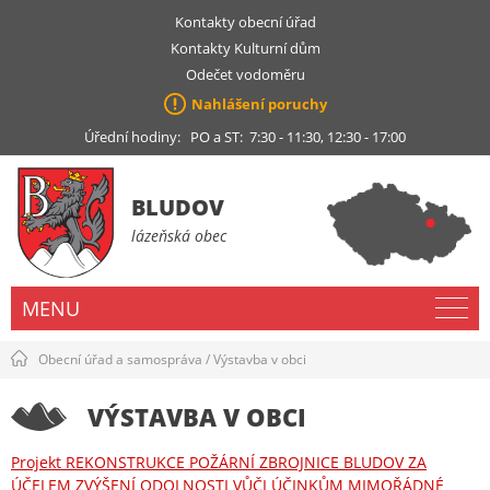
Kontakty obecní úřad
Kontakty Kulturní dům
Odečet vodoměru
Nahlášení poruchy
Úřední hodiny: PO a ST: 7:30 - 11:30, 12:30 - 17:00
BLUDOV
lázeňská obec
MENU
Obecní úřad a samospráva
/
Výstavba v obci
VÝSTAVBA V OBCI
Projekt REKONSTRUKCE POŽÁRNÍ ZBROJNICE BLUDOV ZA
ÚČELEM ZVÝŠENÍ ODOLNOSTI VŮČI ÚČINKŮM MIMOŘÁDNÉ