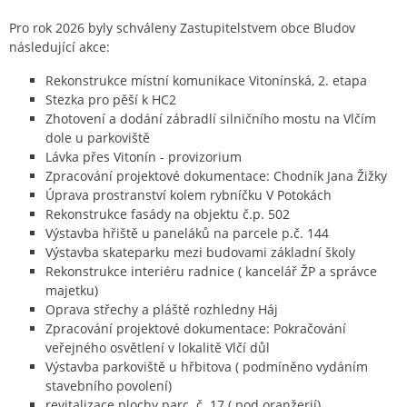
Pro rok 2026 byly schváleny Zastupitelstvem obce Bludov
následující akce:
Rekonstrukce místní komunikace Vitonínská, 2. etapa
Stezka pro pěší k HC2
Zhotovení a dodání zábradlí silničního mostu na Vlčím
dole u parkoviště
Lávka přes Vitonín - provizorium
Zpracování projektové dokumentace: Chodník Jana Žižky
Úprava prostranství kolem rybníčku V Potokách
Rekonstrukce fasády na objektu č.p. 502
Výstavba hřiště u paneláků na parcele p.č. 144
Výstavba skateparku mezi budovami základní školy
Rekonstrukce interiéru radnice ( kancelář ŽP a správce
majetku)
Oprava střechy a pláště rozhledny Háj
Zpracování projektové dokumentace: Pokračování
veřejného osvětlení v lokalitě Vlčí důl
Výstavba parkoviště u hřbitova ( podmíněno vydáním
stavebního povolení)
revitalizace plochy parc. č. 17 ( pod oranžerií)