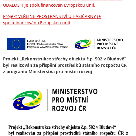
UDÁLOSTI je spolufinancován Evropskou unií.
Projekt VEŘEJNÉ PROSTRANSTVÍ U HASIČÁRNY je
spolufinancováno Evropskou unií
Projekt „Rekonstrukce střechy objektu č.p. 502 v Bludově“
byl realizován za přispění prostředků státního rozpočtu ČR
z programu Ministerstva pro místní rozvoj