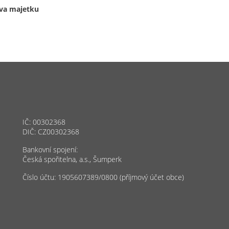
áva majetku
IČ: 00302368
DIČ: CZ00302368
Bankovní spojení:
Česká spořitelna, a.s., Šumperk
Číslo účtu: 1905607389/0800 (příjmový účet obce)