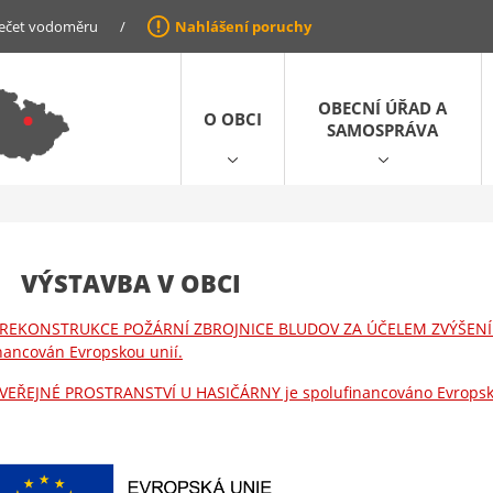
ečet vodoměru
/
Nahlášení poruchy
OBECNÍ ÚŘAD A
O OBCI
SAMOSPRÁVA
VÝSTAVBA V OBCI
t REKONSTRUKCE POŽÁRNÍ ZBROJNICE BLUDOV ZA ÚČELEM ZVÝŠEN
nancován Evropskou unií.
t VEŘEJNÉ PROSTRANSTVÍ U HASIČÁRNY je spolufinancováno Evropsk