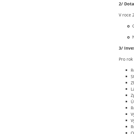
2/ Dot
V roce 
o
G
o
3/ Inve
Pro rok
R
S
Z
L
Z
Ú
R
V
V
R
O