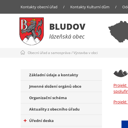
Kontakty obecní úřad
/
Kontakty Kulturní dům
/
Od
BLUDOV
lázeňská obec
Obecní úřad a samospráva
/
Výstavba v obci
Základní údaje a kontakty
Projek
Jmenné složení orgánů obce
spolufi
Organizační schéma
Projek
Aktuality z obecního úřadu
Úřední deska