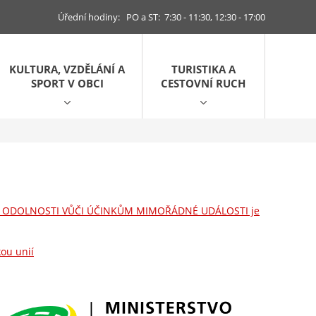
Úřední hodiny: PO a ST: 7:30 - 11:30, 12:30 - 17:00
KULTURA, VZDĚLÁNÍ A
TURISTIKA A
SPORT V OBCI
CESTOVNÍ RUCH
Í ODOLNOSTI VŮČI ÚČINKŮM MIMOŘÁDNÉ UDÁLOSTI je
ou unií