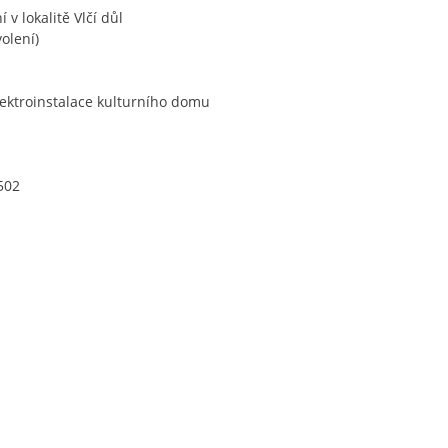
v lokalitě Vlčí důl
olení)
lektroinstalace kulturního domu
 502