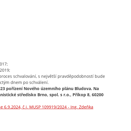
017;
2019;
roces schvalování, s největší pravděpodobností bude
áctým dnem po schválení.
2023 pořízení Nového územního plánu Bludova. Na
stické středisko Brno, spol. s r.o., Příkop 8, 60200
 6.9.2024, č.j. MUSP 109919/2024 - Ing. Zdeňka