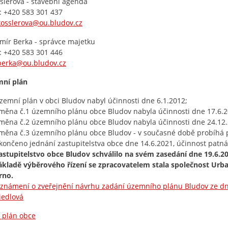
slerová - stavební agenda
: +420 583 301 437
kosslerova@ou.bludov.cz
omír Berka - správce majetku
: +420 583 301 446
berka@ou.bludov.cz
mní plán
zemní plán v obci Bludov nabyl účinnosti dne 6.1.2012;
měna č.1 územního plánu obce Bludov nabyla účinnosti dne 17.6.2
měna č.2 územního plánu obce Bludov nabyla účinnosti dne 24.12.
měna č.3 územního plánu obce Bludov - v současné době probíhá p
končeno jednání zastupitelstva obce dne 14.6.2021, účinnost patn
astupitelstvo obce Bludov schválilo na svém zasedání dne 19.6.
ákladě výběrového řízení se zpracovatelem stala společnost Urbani
rno.
známení o zveřejnění návrhu zadání územního plánu Bludov ze dne
iedlová
 plán obce