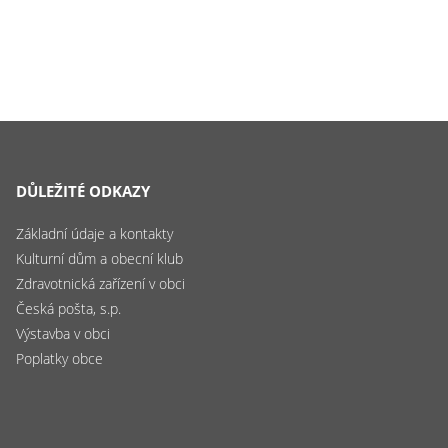
DŮLEŽITÉ ODKAZY
Základní údaje a kontakty
Kulturní dům a obecní klub
Zdravotnická zařízení v obci
Česká pošta, s.p.
Výstavba v obci
Poplatky obce