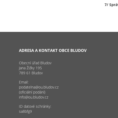
7/ Spr
ADRESA A KONTAKT OBCE BLUDOV
Obecní úřad Bludov
Jana Žižky 195
789 61 Bludov
Email:
podatelna@ou.bludov.cz
(oficiální podání)
info@ou.bludov.cz
ID datové schránky:
sa8bfg9