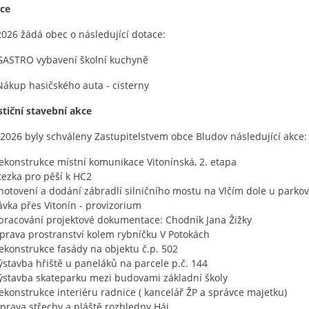
ace
2026 žádá obec o následující dotace:
ASTRO vybavení školní kuchyně
Nákup hasičského auta - cisterny
stiční stavební akce
 2026 byly schváleny Zastupitelstvem obce Bludov následující akce:
ekonstrukce místní komunikace Vitonínská, 2. etapa
tezka pro pěší k HC2
hotovení a dodání zábradlí silničního mostu na Vlčím dole u parkov
ávka přes Vitonín - provizorium
pracování projektové dokumentace: Chodník Jana Žižky
prava prostranství kolem rybníčku V Potokách
ekonstrukce fasády na objektu č.p. 502
ýstavba hřiště u paneláků na parcele p.č. 144
ýstavba skateparku mezi budovami základní školy
ekonstrukce interiéru radnice ( kancelář ŽP a správce majetku)
prava střechy a pláště rozhledny Háj