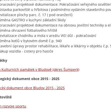
pracování projektové dokumentace: Pokračování veřejného osvětlení 
ýstavba parkoviště u hřbitova ( podmíněno vydáním stavebního pov
evitalizace plochy parc. č. 17 ( pod oranžerií)
ýměna GASTRO v kuchyni základní školy
pracování projektové dokumentace na obnovu jevištní techniky a e
ýměna ohrazení fotbalového hřiště
evitalizace chodníku a mola v areálu Vlčí důl - pokračování
ýměna kotlů v bytovém domě č.p. 940
tavební úpravy prostor rehabilitace, lékaře a lékárny v objektu č.p.
ákup vozidla - cistery pro hasiče
átky
Kulturních památek v Bludově (okres Šumperk)
tegický dokument obce 2015 - 2025
ický dokument obce Bludov 2015 - 2025
toviště
 rozvoje sportu