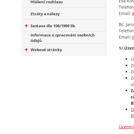
Eva Kös
Hlášení rozhlasu
Telefon
Email:
Ztráty a nálezy
Bc. Jar
Sestava dle 106/1999 Sb.
Telefon
Informace o zpracování osobních
Email:
údajů
1/ Úze
Webové stránky
Ú
Z
Z
Z
u
Z
z
B
O
R
Územní