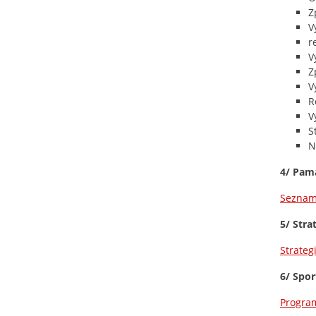
Z
V
r
V
Z
V
R
V
S
N
4/ Pam
Seznam 
5/ Stra
Strateg
6/ Spor
Program