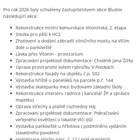
Pro rok 2026 byly schváleny Zastupitelstvem obce Bludov
následující akce:
Rekonstrukce místní komunikace Vitonínská, 2. etapa
Stezka pro pěší k HC2
Zhotovení a dodání zábradlí silničního mostu na Vlčím
dole u parkoviště
Lávka přes Vitonín - provizorium
Zpracování projektové dokumentace: Chodník Jana Žižky
Úprava prostranství kolem rybníčku V Potokách
Rekonstrukce fasády na objektu č.p. 502
Výstavba hřiště u paneláků na parcele p.č. 144
Výstavba skateparku mezi budovami základní školy
Rekonstrukce interiéru radnice ( kancelář ŽP a správce
majetku)
Oprava střechy a pláště rozhledny Háj
Zpracování projektové dokumentace: Pokračování
veřejného osvětlení v lokalitě Vlčí důl
Výstavba parkoviště u hřbitova ( podmíněno vydáním
stavebního povolení)
revitalizace plochy parc. č. 17 ( pod oranžerií)