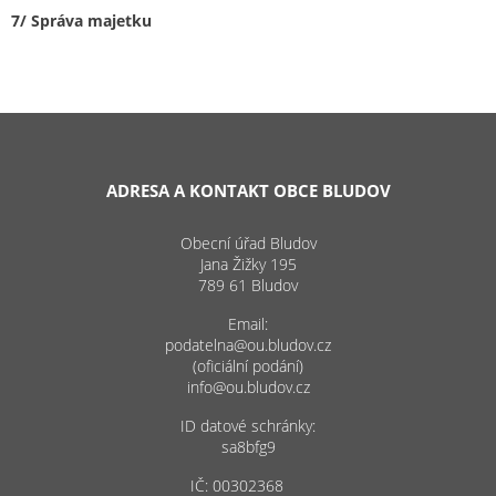
7/ Správa majetku
ADRESA A KONTAKT OBCE BLUDOV
Obecní úřad Bludov
Jana Žižky 195
789 61 Bludov
Email:
podatelna@ou.bludov.cz
(oficiální podání)
info@ou.bludov.cz
ID datové schránky:
sa8bfg9
IČ: 00302368