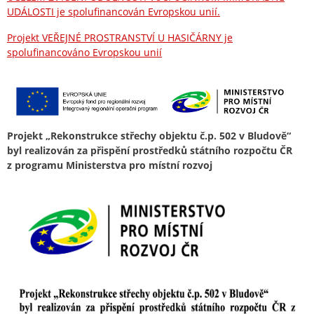
UDÁLOSTI je spolufinancován Evropskou unií.
Projekt VEŘEJNÉ PROSTRANSTVÍ U HASIČÁRNY je
spolufinancováno Evropskou unií
Projekt „Rekonstrukce střechy objektu č.p. 502 v Bludově“
byl realizován za přispění prostředků státního rozpočtu ČR
z programu Ministerstva pro místní rozvoj