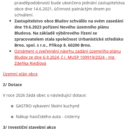
pravděpodobností bude ukončeno jednání zastupitelstva
obce dne 14.6.2021, účinnost patnáctým dnem po
schválení.
Zastupitelstvo obce Bludov schválilo na svém zasedání
dne 19.6.2023 pořízení Nového územního plánu
Bludova. Na základě výběrového řízení se
zpracovatelem stala společnost Urbanistické středisko
Brno, spol. s r.o., Příkop 8, 60200 Brno.
Oznámení o zveřejnění návrhu zadání územního plánu
Bludov ze dne 6.9.2024, č.j. MUSP 109919/2024 - Ing.
Zdeňka Riedlová
Územní plán obce
2/ Dotace
V roce 2026 žádá obec o následující dotace:
o
GASTRO vybavení školní kuchyně
o
Nákup hasičského auta - cisterny
3/ Investiční stavební akce