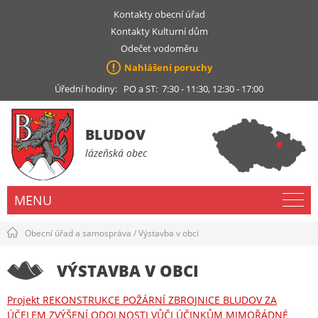
Kontakty obecní úřad
Kontakty Kulturní dům
Odečet vodoměru
Nahlášení poruchy
Úřední hodiny: PO a ST: 7:30 - 11:30, 12:30 - 17:00
BLUDOV
lázeňská obec
MENU
Obecní úřad a samospráva
/
Výstavba v obci
VÝSTAVBA V OBCI
Projekt REKONSTRUKCE POŽÁRNÍ ZBROJNICE BLUDOV ZA
ÚČELEM ZVÝŠENÍ ODOLNOSTI VŮČI ÚČINKŮM MIMOŘÁDNÉ