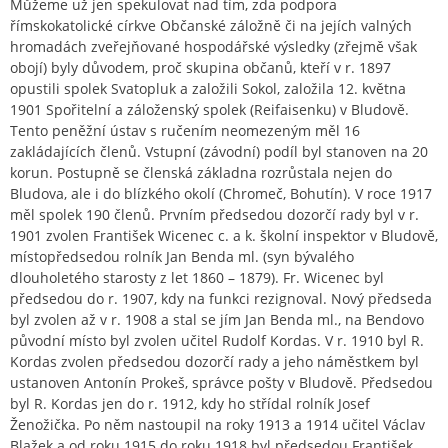
Můžeme už jen spekulovat nad tím, zda podpora
římskokatolické církve Občanské záložně či na jejích valných
hromadách zveřejňované hospodářské výsledky (zřejmě však
obojí) byly důvodem, proč skupina občanů, kteří v r. 1897
opustili spolek Svatopluk a založili Sokol, založila 12. května
1901 Spořitelní a záloženský spolek (Reifaisenku) v Bludově.
Tento peněžní ústav s ručením neomezeným měl 16
zakládajících členů. Vstupní (závodní) podíl byl stanoven na 20
korun. Postupně se členská základna rozrůstala nejen do
Bludova, ale i do blízkého okolí (Chromeč, Bohutín). V roce 1917
měl spolek 190 členů. Prvním předsedou dozorčí rady byl v r.
1901 zvolen František Wicenec c. a k. školní inspektor v Bludově,
místopředsedou rolník Jan Benda ml. (syn bývalého
dlouholetého starosty z let 1860 – 1879). Fr. Wicenec byl
předsedou do r. 1907, kdy na funkci rezignoval. Nový předseda
byl zvolen až v r. 1908 a stal se jím Jan Benda ml., na Bendovo
původní místo byl zvolen učitel Rudolf Kordas. V r. 1910 byl R.
Kordas zvolen předsedou dozorčí rady a jeho náměstkem byl
ustanoven Antonín Prokeš, správce pošty v Bludově. Předsedou
byl R. Kordas jen do r. 1912, kdy ho střídal rolník Josef
Ženožička. Po něm nastoupil na roky 1913 a 1914 učitel Václav
Blažek a od roku 1915 do roku 1918 byl předsedou František