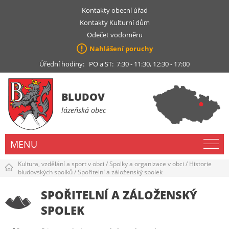
Kontakty obecní úřad
Kontakty Kulturní dům
Odečet vodoměru
Nahlášení poruchy
Úřední hodiny: PO a ST: 7:30 - 11:30, 12:30 - 17:00
BLUDOV
lázeňská obec
MENU
Kultura, vzdělání a sport v obci
/
Spolky a organizace v obci
/
Historie
bludovských spolků
/
Spořitelní a záloženský spolek
SPOŘITELNÍ A ZÁLOŽENSKÝ
SPOLEK