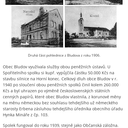
Druhá část pohlednice z Bludova z roku 1906.
Obec Bludov využívala služby obou peněžních ústavů. U
Spořitelního spolku si kupř. vypůjčila částku 50.000 Kčs na
stavbu silnice na Horní konec. Celkový dluh obce Bludov v r.
1940 po sloučení obou peněžních spolků činil kolem 260.000
Kčs a byl uhrazen po výměně československých státních
cenných papírů, které obec Bludov vlastnila, z korunové měny
na měnu německou bez souhlasu tehdejšího už německého
starosty Erbena zásluhou tehdejšího úředníka obecního úřadu
Hynka Mináře z čp. 103.
Spolek fungoval do roku 1939, stejně jako Občanská záložna.