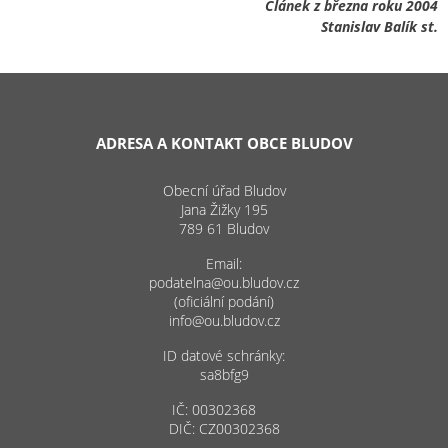
Článek z března roku 2004
Stanislav Balík st.
ADRESA A KONTAKT OBCE BLUDOV
Obecní úřad Bludov
Jana Žižky 195
789 61 Bludov
Email:
podatelna@ou.bludov.cz
(oficiální podání)
info@ou.bludov.cz
ID datové schránky:
sa8bfg9
IČ: 00302368
DIČ: CZ00302368