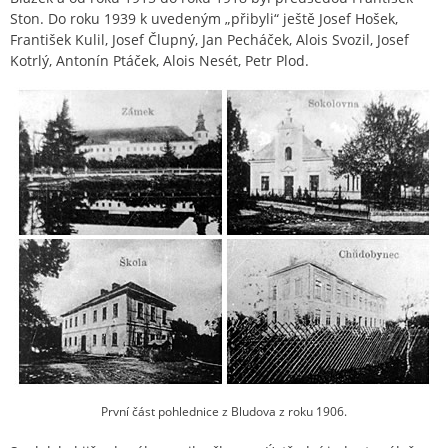
Ston. Do roku 1939 k uvedeným „přibyli“ ještě Josef Hošek,
František Kulil, Josef Člupný, Jan Pecháček, Alois Svozil, Josef
Kotrlý, Antonín Ptáček, Alois Nesét, Petr Plod.
První část pohlednice z Bludova z roku 1906.