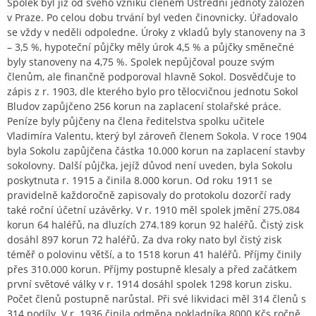
Spolek byl již od svého vzniku členem Ústřední jednoty záložen
v Praze. Po celou dobu trvání byl veden činovnicky. Úřadovalo
se vždy v neděli odpoledne. Úroky z vkladů byly stanoveny na 3
– 3,5 %, hypoteční půjčky měly úrok 4,5 % a půjčky směnečné
byly stanoveny na 4,75 %. Spolek nepůjčoval pouze svým
členům, ale finančně podporoval hlavně Sokol. Dosvědčuje to
zápis z r. 1903, dle kterého bylo pro tělocvičnou jednotu Sokol
Bludov zapůjčeno 256 korun na zaplacení stolařské práce.
Peníze byly půjčeny na člena ředitelstva spolku učitele
Vladimíra Valentu, který byl zároveň členem Sokola. V roce 1904
byla Sokolu zapůjčena částka 10.000 korun na zaplacení stavby
sokolovny. Další půjčka, jejíž důvod není uveden, byla Sokolu
poskytnuta r. 1915 a činila 8.000 korun. Od roku 1911 se
pravidelně každoročně zapisovaly do protokolu dozorčí rady
také roční účetní uzávěrky. V r. 1910 měl spolek jmění 275.084
korun 64 haléřů, na dluzích 274.189 korun 92 haléřů. Čistý zisk
dosáhl 897 korun 72 haléřů. Za dva roky nato byl čistý zisk
téměř o polovinu větší, a to 1518 korun 41 haléřů. Příjmy činily
přes 310.000 korun. Příjmy postupně klesaly a před začátkem
první světové války v r. 1914 dosáhl spolek 1298 korun zisku.
Počet členů postupně narůstal. Při své likvidaci měl 314 členů s
314 podíly. V r. 1936 činila odměna pokladníka 8000 Kčs ročně,