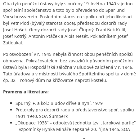
Oba tyto peněžní ústavy byly sloučeny 19. května 1940 v jedno
spořitelní společenstvo a toto bylo převedeno do Spar und
Vorschussverein. Posledním starostou spolku při jeho likvidaci
byl Petr Plod (bývalý starosta obce), předsedou dozorčí rady
Josef Hošek, členy dozorčí rady Josef Člupný, František Kulil,
Josef Kotrlý, Antonín Ptáček a Alois Nesét. Pokladníkem Josef
Zatloukal.
Po osvobození v r. 1945 nebyla činnost obou peněžních spolků
obnovena. Pokračovatelem bez závazků k původním peněžním
ústavů byla Hospodářská záložna v Bludově založená v r. 1946.
Tato úřadovala v místnosti bývalého Spořitelního spolku v domě
čp. 32 – rohový dům na křižovatce naproti kostelu.
Prameny a literatura:
Spurný, F. a kol.: Bludov dříve a nyní, 1979
Protokoly pro dozorčí radu a představenstvo spoř. spolku
1901-1940, SOA Šumperk
„Okupace 1938“ – odbojová jednotka tzv. „taroková partie“
– vzpomínky Hynka Mináře sepsané 20. října 1945, SOA