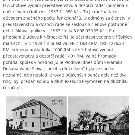
tzv. „hotové vydání představenstvu a dozorčí radě“ (odměna a
občerstvení) činilo v r. 1937 11.950 Kčs. To je možná také
důvodem značného počtu funkcionářů. O odměny za členství v
představenstvu a dozorčí radě se zasloužilí členové postupně
dělili. Aktiva spolku v r. 1937 činila 3.098.079,65 Kčs. Po
připojení Bludova k Německé říši je účetnictví vedeno v říšských
markách – v r. 1939 činila aktiva 346.118,48 RM, zisk 1276,38
RM, odměna pokladníka 1000 RM ročně, hotové vydání
představenstvu a dozorčí radě 1401 RM. Valné hromady
pořádal spolek v hostinci Julie Plodové (dnes dům keramika
Dušana Váni). Slova „soucit s dlužníkem“ byla ve spolku
neznámá. Kdo neplatil úroky z půjčených peněz déle než dva
roky, byl předán soudu a dluh exekučně vymožen na dlužníku
či ručiteli.