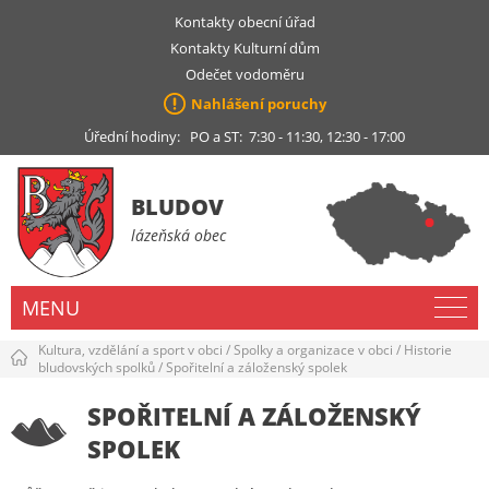
Kontakty obecní úřad
Kontakty Kulturní dům
Odečet vodoměru
Nahlášení poruchy
Úřední hodiny: PO a ST: 7:30 - 11:30, 12:30 - 17:00
BLUDOV
lázeňská obec
MENU
Kultura, vzdělání a sport v obci
/
Spolky a organizace v obci
/
Historie
bludovských spolků
/
Spořitelní a záloženský spolek
SPOŘITELNÍ A ZÁLOŽENSKÝ
SPOLEK