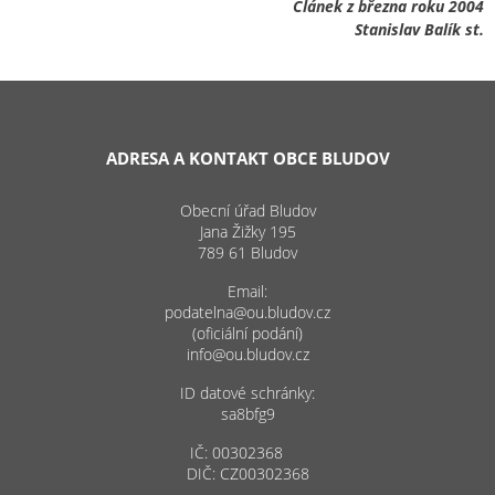
Článek z března roku 2004
Stanislav Balík st.
ADRESA A KONTAKT OBCE BLUDOV
Obecní úřad Bludov
Jana Žižky 195
789 61 Bludov
Email:
podatelna@ou.bludov.cz
(oficiální podání)
info@ou.bludov.cz
ID datové schránky:
sa8bfg9
IČ: 00302368
DIČ: CZ00302368