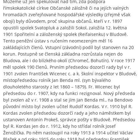
Můžeme už jen spekulovat nad tím, zda podpora
římskokatolické církve Občanské záložně či na jejích valných
hromadách zveřejňované hospodářské výsledky (zřejmě však
obojí) byly důvodem, proč skupina občanů, kteří v r. 1897
opustili spolek Svatopluk a založili Sokol, založila 12. května
1901 Spořitelní a záloženský spolek (Reifaisenku) v Bludově.
Tento peněžní ústav s ručením neomezeným měl 16
zakládajících členů. Vstupní (závodní) podíl byl stanoven na 20
korun. Postupně se členská základna rozrůstala nejen do
Bludova, ale i do blízkého okolí (Chromeč, Bohutín). V roce 1917
měl spolek 190 členů. Prvním předsedou dozorčí rady byl v r.
1901 zvolen František Wicenec c. a k. školní inspektor v Bludově,
místopředsedou rolník Jan Benda ml. (syn bývalého
dlouholetého starosty z let 1860 – 1879). Fr. Wicenec byl
předsedou do r. 1907, kdy na funkci rezignoval. Nový předseda
byl zvolen až v r. 1908 a stal se jím Jan Benda ml., na Bendovo
původní místo byl zvolen učitel Rudolf Kordas. V r. 1910 byl R.
Kordas zvolen předsedou dozorčí rady a jeho náměstkem byl
ustanoven Antonín Prokeš, správce pošty v Bludově. Předsedou
byl R. Kordas jen do r. 1912, kdy ho střídal rolník Josef
Ženožička. Po něm nastoupil na roky 1913 a 1914 učitel Václav
Blažek a od roku 1915 do roku 1918 byl předsedou František