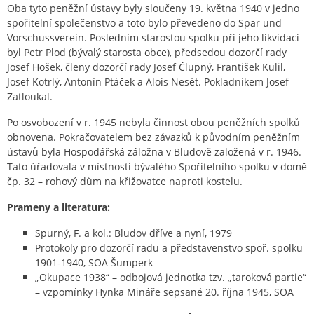
Oba tyto peněžní ústavy byly sloučeny 19. května 1940 v jedno
spořitelní společenstvo a toto bylo převedeno do Spar und
Vorschussverein. Posledním starostou spolku při jeho likvidaci
byl Petr Plod (bývalý starosta obce), předsedou dozorčí rady
Josef Hošek, členy dozorčí rady Josef Člupný, František Kulil,
Josef Kotrlý, Antonín Ptáček a Alois Nesét. Pokladníkem Josef
Zatloukal.
Po osvobození v r. 1945 nebyla činnost obou peněžních spolků
obnovena. Pokračovatelem bez závazků k původním peněžním
ústavů byla Hospodářská záložna v Bludově založená v r. 1946.
Tato úřadovala v místnosti bývalého Spořitelního spolku v domě
čp. 32 – rohový dům na křižovatce naproti kostelu.
Prameny a literatura:
Spurný, F. a kol.: Bludov dříve a nyní, 1979
Protokoly pro dozorčí radu a představenstvo spoř. spolku
1901-1940, SOA Šumperk
„Okupace 1938“ – odbojová jednotka tzv. „taroková partie“
– vzpomínky Hynka Mináře sepsané 20. října 1945, SOA