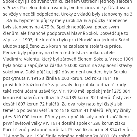
Spolek byl již od svého vzniku členem Ústřední jednoty záložen
v Praze. Po celou dobu trvání byl veden činovnicky. Úřadovalo
se vždy v neděli odpoledne. Úroky z vkladů byly stanoveny na 3
– 3,5 %, hypoteční půjčky měly úrok 4,5 % a půjčky směnečné
byly stanoveny na 4,75 %. Spolek nepůjčoval pouze svým
členům, ale finančně podporoval hlavně Sokol. Dosvědčuje to
zápis z r. 1903, dle kterého bylo pro tělocvičnou jednotu Sokol
Bludov zapůjčeno 256 korun na zaplacení stolařské práce.
Peníze byly půjčeny na člena ředitelstva spolku učitele
Vladimíra Valentu, který byl zároveň členem Sokola. V roce 1904
byla Sokolu zapůjčena částka 10.000 korun na zaplacení stavby
sokolovny. Další půjčka, jejíž důvod není uveden, byla Sokolu
poskytnuta r. 1915 a činila 8.000 korun. Od roku 1911 se
pravidelně každoročně zapisovaly do protokolu dozorčí rady
také roční účetní uzávěrky. V r. 1910 měl spolek jmění 275.084
korun 64 haléřů, na dluzích 274.189 korun 92 haléřů. Čistý zisk
dosáhl 897 korun 72 haléřů. Za dva roky nato byl čistý zisk
téměř o polovinu větší, a to 1518 korun 41 haléřů. Příjmy činily
přes 310.000 korun. Příjmy postupně klesaly a před začátkem
první světové války v r. 1914 dosáhl spolek 1298 korun zisku.
Počet členů postupně narůstal. Při své likvidaci měl 314 členů s
314 podíly. V r. 1936 činila odměna pokladníka 8000 Kčs ročně,