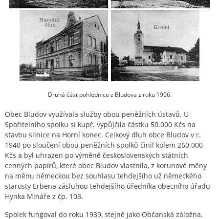
Druhá část pohlednice z Bludova z roku 1906.
Obec Bludov využívala služby obou peněžních ústavů. U
Spořitelního spolku si kupř. vypůjčila částku 50.000 Kčs na
stavbu silnice na Horní konec. Celkový dluh obce Bludov v r.
1940 po sloučení obou peněžních spolků činil kolem 260.000
Kčs a byl uhrazen po výměně československých státních
cenných papírů, které obec Bludov vlastnila, z korunové měny
na měnu německou bez souhlasu tehdejšího už německého
starosty Erbena zásluhou tehdejšího úředníka obecního úřadu
Hynka Mináře z čp. 103.
Spolek fungoval do roku 1939, stejně jako Občanská záložna.