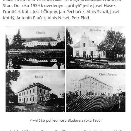
Ston. Do roku 1939 k uvedeným „přibyli“ ještě Josef Hošek,
František Kulil, Josef Člupný, Jan Pecháček, Alois Svozil, Josef
Kotrlý, Antonín Ptáček, Alois Nesét, Petr Plod.
První část pohlednice z Bludova z roku 1906.