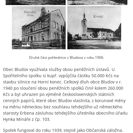
Druhá část pohlednice z Bludova z roku 1906.
Obec Bludov využívala služby obou peněžních ústavů. U
Spořitelního spolku si kupř. vypůjčila částku 50.000 Kčs na
stavbu silnice na Horní konec. Celkový dluh obce Bludov v r.
1940 po sloučení obou peněžních spolků činil kolem 260.000
Kčs a byl uhrazen po výměně československých státních
cenných papírů, které obec Bludov vlastnila, z korunové měny
na měnu německou bez souhlasu tehdejšího už německého
starosty Erbena zásluhou tehdejšího úředníka obecního úřadu
Hynka Mináře z čp. 103.
Spolek fungoval do roku 1939, stejně jako Občanská záložna.