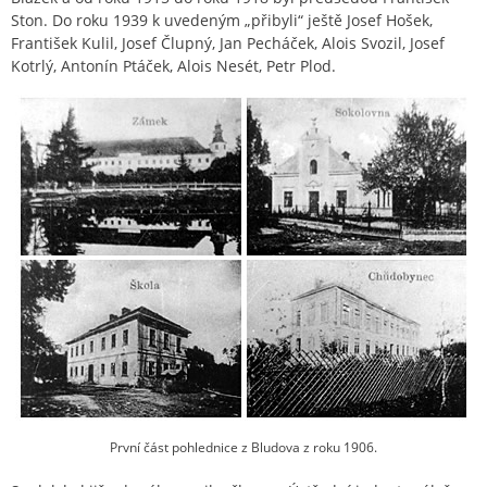
Ston. Do roku 1939 k uvedeným „přibyli“ ještě Josef Hošek,
František Kulil, Josef Člupný, Jan Pecháček, Alois Svozil, Josef
Kotrlý, Antonín Ptáček, Alois Nesét, Petr Plod.
První část pohlednice z Bludova z roku 1906.