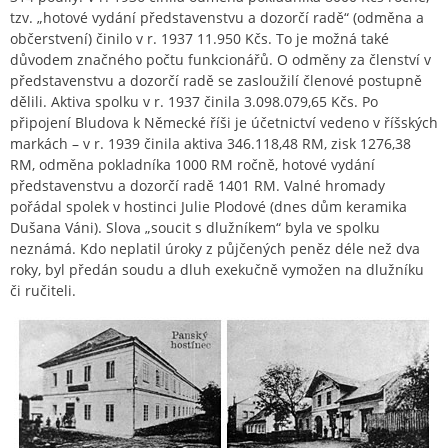
tzv. „hotové vydání představenstvu a dozorčí radě“ (odměna a
občerstvení) činilo v r. 1937 11.950 Kčs. To je možná také
důvodem značného počtu funkcionářů. O odměny za členství v
představenstvu a dozorčí radě se zasloužilí členové postupně
dělili. Aktiva spolku v r. 1937 činila 3.098.079,65 Kčs. Po
připojení Bludova k Německé říši je účetnictví vedeno v říšských
markách – v r. 1939 činila aktiva 346.118,48 RM, zisk 1276,38
RM, odměna pokladníka 1000 RM ročně, hotové vydání
představenstvu a dozorčí radě 1401 RM. Valné hromady
pořádal spolek v hostinci Julie Plodové (dnes dům keramika
Dušana Váni). Slova „soucit s dlužníkem“ byla ve spolku
neznámá. Kdo neplatil úroky z půjčených peněz déle než dva
roky, byl předán soudu a dluh exekučně vymožen na dlužníku
či ručiteli.