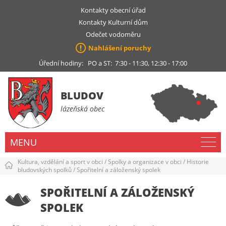
Kontakty obecní úřad
Kontakty Kulturní dům
Odečet vodoměru
Nahlášení poruchy
Úřední hodiny: PO a ST: 7:30 - 11:30, 12:30 - 17:00
BLUDOV
lázeňská obec
MENU
Kultura, vzdělání a sport v obci
/
Spolky a organizace v obci
/
Historie
bludovských spolků
/
Spořitelní a záloženský spolek
SPOŘITELNÍ A ZÁLOŽENSKÝ
SPOLEK