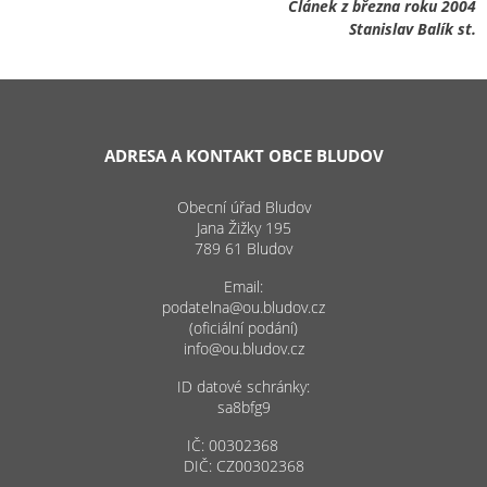
Článek z března roku 2004
Stanislav Balík st.
ADRESA A KONTAKT OBCE BLUDOV
Obecní úřad Bludov
Jana Žižky 195
789 61 Bludov
Email:
podatelna@ou.bludov.cz
(oficiální podání)
info@ou.bludov.cz
ID datové schránky:
sa8bfg9
IČ: 00302368
DIČ: CZ00302368