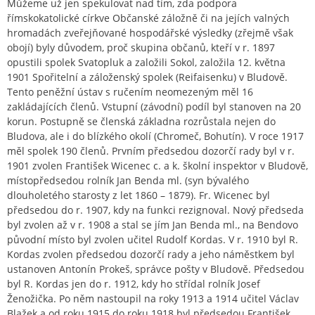
Můžeme už jen spekulovat nad tím, zda podpora
římskokatolické církve Občanské záložně či na jejích valných
hromadách zveřejňované hospodářské výsledky (zřejmě však
obojí) byly důvodem, proč skupina občanů, kteří v r. 1897
opustili spolek Svatopluk a založili Sokol, založila 12. května
1901 Spořitelní a záloženský spolek (Reifaisenku) v Bludově.
Tento peněžní ústav s ručením neomezeným měl 16
zakládajících členů. Vstupní (závodní) podíl byl stanoven na 20
korun. Postupně se členská základna rozrůstala nejen do
Bludova, ale i do blízkého okolí (Chromeč, Bohutín). V roce 1917
měl spolek 190 členů. Prvním předsedou dozorčí rady byl v r.
1901 zvolen František Wicenec c. a k. školní inspektor v Bludově,
místopředsedou rolník Jan Benda ml. (syn bývalého
dlouholetého starosty z let 1860 – 1879). Fr. Wicenec byl
předsedou do r. 1907, kdy na funkci rezignoval. Nový předseda
byl zvolen až v r. 1908 a stal se jím Jan Benda ml., na Bendovo
původní místo byl zvolen učitel Rudolf Kordas. V r. 1910 byl R.
Kordas zvolen předsedou dozorčí rady a jeho náměstkem byl
ustanoven Antonín Prokeš, správce pošty v Bludově. Předsedou
byl R. Kordas jen do r. 1912, kdy ho střídal rolník Josef
Ženožička. Po něm nastoupil na roky 1913 a 1914 učitel Václav
Blažek a od roku 1915 do roku 1918 byl předsedou František