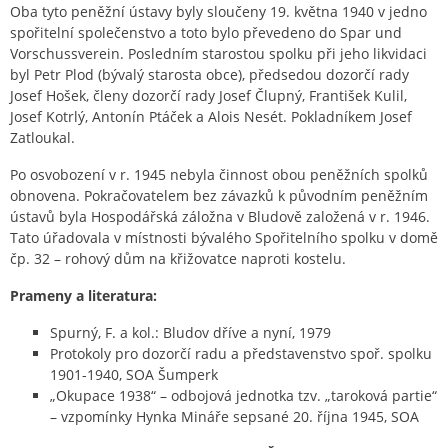
Oba tyto peněžní ústavy byly sloučeny 19. května 1940 v jedno
spořitelní společenstvo a toto bylo převedeno do Spar und
Vorschussverein. Posledním starostou spolku při jeho likvidaci
byl Petr Plod (bývalý starosta obce), předsedou dozorčí rady
Josef Hošek, členy dozorčí rady Josef Člupný, František Kulil,
Josef Kotrlý, Antonín Ptáček a Alois Nesét. Pokladníkem Josef
Zatloukal.
Po osvobození v r. 1945 nebyla činnost obou peněžních spolků
obnovena. Pokračovatelem bez závazků k původním peněžním
ústavů byla Hospodářská záložna v Bludově založená v r. 1946.
Tato úřadovala v místnosti bývalého Spořitelního spolku v domě
čp. 32 – rohový dům na křižovatce naproti kostelu.
Prameny a literatura:
Spurný, F. a kol.: Bludov dříve a nyní, 1979
Protokoly pro dozorčí radu a představenstvo spoř. spolku
1901-1940, SOA Šumperk
„Okupace 1938“ – odbojová jednotka tzv. „taroková partie“
– vzpomínky Hynka Mináře sepsané 20. října 1945, SOA