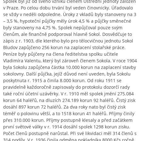
Spolek byl již od svého vzniku členem Ústřední jednoty záložen
v Praze. Po celou dobu trvání byl veden činovnicky. Úřadovalo
se vždy v neděli odpoledne. Úroky z vkladů byly stanoveny na 3
– 3,5 %, hypoteční půjčky měly úrok 4,5 % a půjčky směnečné
byly stanoveny na 4,75 %. Spolek nepůjčoval pouze svým
členům, ale finančně podporoval hlavně Sokol. Dosvědčuje to
zápis z r. 1903, dle kterého bylo pro tělocvičnou jednotu Sokol
Bludov zapůjčeno 256 korun na zaplacení stolařské práce.
Peníze byly půjčeny na člena ředitelstva spolku učitele
Vladimíra Valentu, který byl zároveň členem Sokola. V roce 1904
byla Sokolu zapůjčena částka 10.000 korun na zaplacení stavby
sokolovny. Další půjčka, jejíž důvod není uveden, byla Sokolu
poskytnuta r. 1915 a činila 8.000 korun. Od roku 1911 se
pravidelně každoročně zapisovaly do protokolu dozorčí rady
také roční účetní uzávěrky. V r. 1910 měl spolek jmění 275.084
korun 64 haléřů, na dluzích 274.189 korun 92 haléřů. Čistý zisk
dosáhl 897 korun 72 haléřů. Za dva roky nato byl čistý zisk
téměř o polovinu větší, a to 1518 korun 41 haléřů. Příjmy činily
přes 310.000 korun. Příjmy postupně klesaly a před začátkem
první světové války v r. 1914 dosáhl spolek 1298 korun zisku.
Počet členů postupně narůstal. Při své likvidaci měl 314 členů s
314 podíly. V r. 1936 činila odměna pokladníka 8000 Kčs ročně,