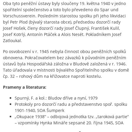
Oba tyto peněžní ústavy byly sloučeny 19. května 1940 v jedno
spořitelní společenstvo a toto bylo převedeno do Spar und
Vorschussverein. Posledním starostou spolku při jeho likvidaci
byl Petr Plod (bývalý starosta obce), předsedou dozorčí rady
Josef Hošek, členy dozorčí rady Josef Člupný, František Kulil,
Josef Kotrlý, Antonín Ptáček a Alois Nesét. Pokladníkem Josef
Zatloukal.
Po osvobození v r. 1945 nebyla činnost obou peněžních spolků
obnovena. Pokračovatelem bez závazků k původním peněžním
ústavů byla Hospodářská záložna v Bludově založená v r. 1946.
Tato úřadovala v místnosti bývalého Spořitelního spolku v domě
čp. 32 – rohový dům na křižovatce naproti kostelu.
Prameny a literatura:
Spurný, F. a kol.: Bludov dříve a nyní, 1979
Protokoly pro dozorčí radu a představenstvo spoř. spolku
1901-1940, SOA Šumperk
„Okupace 1938“ – odbojová jednotka tzv. „taroková partie“
– vzpomínky Hynka Mináře sepsané 20. října 1945, SOA