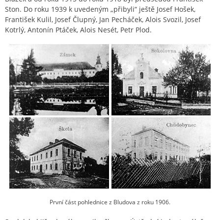
Ston. Do roku 1939 k uvedeným „přibyli“ ještě Josef Hošek,
František Kulil, Josef Člupný, Jan Pecháček, Alois Svozil, Josef
Kotrlý, Antonín Ptáček, Alois Nesét, Petr Plod.
První část pohlednice z Bludova z roku 1906.