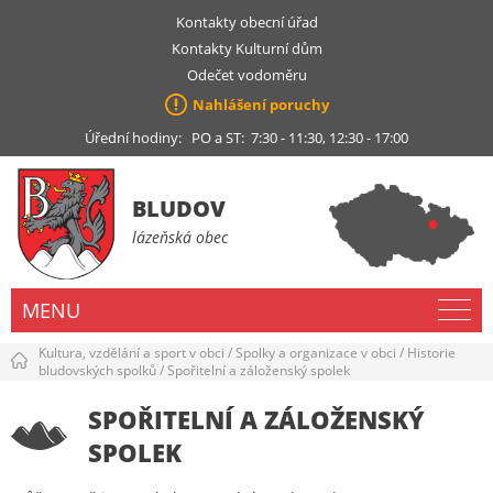
Kontakty obecní úřad
Kontakty Kulturní dům
Odečet vodoměru
Nahlášení poruchy
Úřední hodiny: PO a ST: 7:30 - 11:30, 12:30 - 17:00
BLUDOV
lázeňská obec
MENU
Kultura, vzdělání a sport v obci
/
Spolky a organizace v obci
/
Historie
bludovských spolků
/
Spořitelní a záloženský spolek
SPOŘITELNÍ A ZÁLOŽENSKÝ
SPOLEK