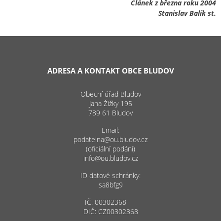
Článek z března roku 2004
Stanislav Balík st.
ADRESA A KONTAKT OBCE BLUDOV
Obecní úřad Bludov
Jana Žižky 195
789 61 Bludov
Email:
podatelna@ou.bludov.cz
(oficiální podání)
info@ou.bludov.cz
ID datové schránky:
sa8bfg9
IČ: 00302368
DIČ: CZ00302368