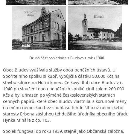
Druhá část pohlednice z Bludova z roku 1906.
Obec Bludov využívala služby obou peněžních ústavů. U
Spořitelního spolku si kupř. vypůjčila částku 50.000 Kčs na
stavbu silnice na Horní konec. Celkový dluh obce Bludov v r.
1940 po sloučení obou peněžních spolků činil kolem 260.000
Kčs a byl uhrazen po výměně československých státních
cenných papírů, které obec Bludov vlastnila, z korunové měny
na měnu německou bez souhlasu tehdejšího už německého
starosty Erbena zásluhou tehdejšího úředníka obecního úřadu
Hynka Mináře z čp. 103.
Spolek fungoval do roku 1939, stejně jako Občanská záložna.