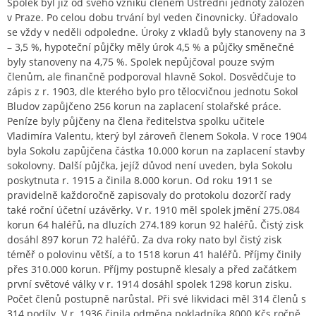
Spolek byl již od svého vzniku členem Ústřední jednoty záložen
v Praze. Po celou dobu trvání byl veden činovnicky. Úřadovalo
se vždy v neděli odpoledne. Úroky z vkladů byly stanoveny na 3
– 3,5 %, hypoteční půjčky měly úrok 4,5 % a půjčky směnečné
byly stanoveny na 4,75 %. Spolek nepůjčoval pouze svým
členům, ale finančně podporoval hlavně Sokol. Dosvědčuje to
zápis z r. 1903, dle kterého bylo pro tělocvičnou jednotu Sokol
Bludov zapůjčeno 256 korun na zaplacení stolařské práce.
Peníze byly půjčeny na člena ředitelstva spolku učitele
Vladimíra Valentu, který byl zároveň členem Sokola. V roce 1904
byla Sokolu zapůjčena částka 10.000 korun na zaplacení stavby
sokolovny. Další půjčka, jejíž důvod není uveden, byla Sokolu
poskytnuta r. 1915 a činila 8.000 korun. Od roku 1911 se
pravidelně každoročně zapisovaly do protokolu dozorčí rady
také roční účetní uzávěrky. V r. 1910 měl spolek jmění 275.084
korun 64 haléřů, na dluzích 274.189 korun 92 haléřů. Čistý zisk
dosáhl 897 korun 72 haléřů. Za dva roky nato byl čistý zisk
téměř o polovinu větší, a to 1518 korun 41 haléřů. Příjmy činily
přes 310.000 korun. Příjmy postupně klesaly a před začátkem
první světové války v r. 1914 dosáhl spolek 1298 korun zisku.
Počet členů postupně narůstal. Při své likvidaci měl 314 členů s
314 podíly. V r. 1936 činila odměna pokladníka 8000 Kčs ročně,