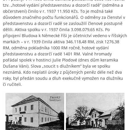
tzv. „hotové vydání představenstvu a dozorčí radě“ (odměna a
občerstvení) činilo v r. 1937 11.950 Kčs. To je možná také
důvodem značného počtu funkcionářů. O odměny za členství v
představenstvu a dozorčí radě se zasloužilí členové postupně
dělili. Aktiva spolku v r. 1937 činila 3.098.079,65 Kčs. Po
připojení Bludova k Německé říši je účetnictví vedeno v říšských
markách – v r. 1939 činila aktiva 346.118,48 RM, zisk 1276,38
RM, odměna pokladníka 1000 RM ročně, hotové vydání
představenstvu a dozorčí radě 1401 RM. Valné hromady
pořádal spolek v hostinci Julie Plodové (dnes dům keramika
Dušana Váni). Slova „soucit s dlužníkem“ byla ve spolku
neznámá. Kdo neplatil úroky z půjčených peněz déle než dva
roky, byl předán soudu a dluh exekučně vymožen na dlužníku
či ručiteli.