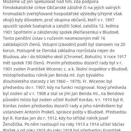
Můžeme už jen spekulovat nad tím, zda podpora
římskokatolické církve Občanské záložně či na jejích valných
hromadách zveřejňované hospodářské výsledky (zřejmě však
obojí) byly důvodem, proč skupina občanů, kteří v r. 1897
opustili spolek Svatopluk a založili Sokol, založila 12. května
1901 Spořitelní a záloženský spolek (Reifaisenku) v Bludově.
Tento peněžní ústav s ručením neomezeným měl 16
zakládajících členů. Vstupní (závodní) podíl byl stanoven na 20
korun. Postupně se členská základna rozrůstala nejen do
Bludova, ale i do blízkého okolí (Chromeč, Bohutín). V roce 1917
měl spolek 190 členů. Prvním předsedou dozorčí rady byl v r.
1901 zvolen František Wicenec c. a k. školní inspektor v Bludově,
místopředsedou rolník Jan Benda ml. (syn bývalého
dlouholetého starosty z let 1860 – 1879). Fr. Wicenec byl
předsedou do r. 1907, kdy na funkci rezignoval. Nový předseda
byl zvolen až v r. 1908 a stal se jím Jan Benda ml., na Bendovo
původní místo byl zvolen učitel Rudolf Kordas. V r. 1910 byl R.
Kordas zvolen předsedou dozorčí rady a jeho náměstkem byl
ustanoven Antonín Prokeš, správce pošty v Bludově. Předsedou
byl R. Kordas jen do r. 1912, kdy ho střídal rolník Josef
Ženožička. Po něm nastoupil na roky 1913 a 1914 učitel Václav
Blažek a od roku 1915 do roku 1918 byl předsedou František