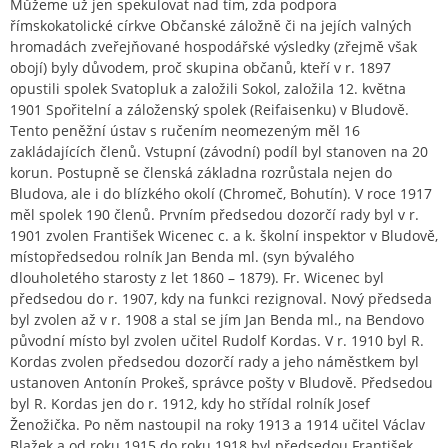
Můžeme už jen spekulovat nad tím, zda podpora
římskokatolické církve Občanské záložně či na jejích valných
hromadách zveřejňované hospodářské výsledky (zřejmě však
obojí) byly důvodem, proč skupina občanů, kteří v r. 1897
opustili spolek Svatopluk a založili Sokol, založila 12. května
1901 Spořitelní a záloženský spolek (Reifaisenku) v Bludově.
Tento peněžní ústav s ručením neomezeným měl 16
zakládajících členů. Vstupní (závodní) podíl byl stanoven na 20
korun. Postupně se členská základna rozrůstala nejen do
Bludova, ale i do blízkého okolí (Chromeč, Bohutín). V roce 1917
měl spolek 190 členů. Prvním předsedou dozorčí rady byl v r.
1901 zvolen František Wicenec c. a k. školní inspektor v Bludově,
místopředsedou rolník Jan Benda ml. (syn bývalého
dlouholetého starosty z let 1860 – 1879). Fr. Wicenec byl
předsedou do r. 1907, kdy na funkci rezignoval. Nový předseda
byl zvolen až v r. 1908 a stal se jím Jan Benda ml., na Bendovo
původní místo byl zvolen učitel Rudolf Kordas. V r. 1910 byl R.
Kordas zvolen předsedou dozorčí rady a jeho náměstkem byl
ustanoven Antonín Prokeš, správce pošty v Bludově. Předsedou
byl R. Kordas jen do r. 1912, kdy ho střídal rolník Josef
Ženožička. Po něm nastoupil na roky 1913 a 1914 učitel Václav
Blažek a od roku 1915 do roku 1918 byl předsedou František