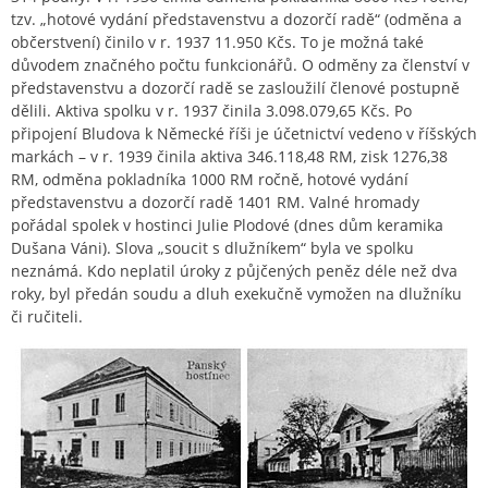
tzv. „hotové vydání představenstvu a dozorčí radě“ (odměna a
občerstvení) činilo v r. 1937 11.950 Kčs. To je možná také
důvodem značného počtu funkcionářů. O odměny za členství v
představenstvu a dozorčí radě se zasloužilí členové postupně
dělili. Aktiva spolku v r. 1937 činila 3.098.079,65 Kčs. Po
připojení Bludova k Německé říši je účetnictví vedeno v říšských
markách – v r. 1939 činila aktiva 346.118,48 RM, zisk 1276,38
RM, odměna pokladníka 1000 RM ročně, hotové vydání
představenstvu a dozorčí radě 1401 RM. Valné hromady
pořádal spolek v hostinci Julie Plodové (dnes dům keramika
Dušana Váni). Slova „soucit s dlužníkem“ byla ve spolku
neznámá. Kdo neplatil úroky z půjčených peněz déle než dva
roky, byl předán soudu a dluh exekučně vymožen na dlužníku
či ručiteli.