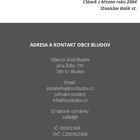
Článek z března roku 2004
Stanislav Balík st.
ADRESA A KONTAKT OBCE BLUDOV
Obecní úřad Bludov
Jana Žižky 195
789 61 Bludov
Email:
podatelna@ou.bludov.cz
(oficiální podání)
info@ou.bludov.cz
ID datové schránky:
sa8bfg9
IČ: 00302368
DIČ: CZ00302368