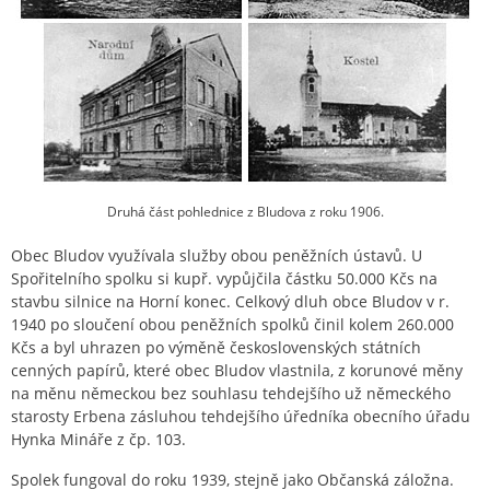
Druhá část pohlednice z Bludova z roku 1906.
Obec Bludov využívala služby obou peněžních ústavů. U
Spořitelního spolku si kupř. vypůjčila částku 50.000 Kčs na
stavbu silnice na Horní konec. Celkový dluh obce Bludov v r.
1940 po sloučení obou peněžních spolků činil kolem 260.000
Kčs a byl uhrazen po výměně československých státních
cenných papírů, které obec Bludov vlastnila, z korunové měny
na měnu německou bez souhlasu tehdejšího už německého
starosty Erbena zásluhou tehdejšího úředníka obecního úřadu
Hynka Mináře z čp. 103.
Spolek fungoval do roku 1939, stejně jako Občanská záložna.