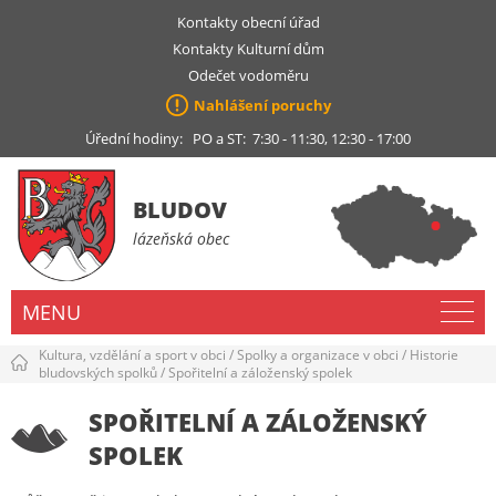
Kontakty obecní úřad
Kontakty Kulturní dům
Odečet vodoměru
Nahlášení poruchy
Úřední hodiny: PO a ST: 7:30 - 11:30, 12:30 - 17:00
BLUDOV
lázeňská obec
MENU
Kultura, vzdělání a sport v obci
/
Spolky a organizace v obci
/
Historie
bludovských spolků
/
Spořitelní a záloženský spolek
SPOŘITELNÍ A ZÁLOŽENSKÝ
SPOLEK