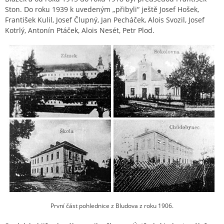
Ston. Do roku 1939 k uvedeným „přibyli“ ještě Josef Hošek,
František Kulil, Josef Člupný, Jan Pecháček, Alois Svozil, Josef
Kotrlý, Antonín Ptáček, Alois Nesét, Petr Plod.
První část pohlednice z Bludova z roku 1906.