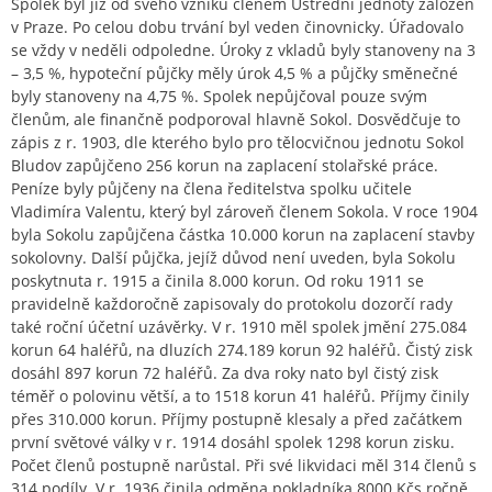
Spolek byl již od svého vzniku členem Ústřední jednoty záložen
v Praze. Po celou dobu trvání byl veden činovnicky. Úřadovalo
se vždy v neděli odpoledne. Úroky z vkladů byly stanoveny na 3
– 3,5 %, hypoteční půjčky měly úrok 4,5 % a půjčky směnečné
byly stanoveny na 4,75 %. Spolek nepůjčoval pouze svým
členům, ale finančně podporoval hlavně Sokol. Dosvědčuje to
zápis z r. 1903, dle kterého bylo pro tělocvičnou jednotu Sokol
Bludov zapůjčeno 256 korun na zaplacení stolařské práce.
Peníze byly půjčeny na člena ředitelstva spolku učitele
Vladimíra Valentu, který byl zároveň členem Sokola. V roce 1904
byla Sokolu zapůjčena částka 10.000 korun na zaplacení stavby
sokolovny. Další půjčka, jejíž důvod není uveden, byla Sokolu
poskytnuta r. 1915 a činila 8.000 korun. Od roku 1911 se
pravidelně každoročně zapisovaly do protokolu dozorčí rady
také roční účetní uzávěrky. V r. 1910 měl spolek jmění 275.084
korun 64 haléřů, na dluzích 274.189 korun 92 haléřů. Čistý zisk
dosáhl 897 korun 72 haléřů. Za dva roky nato byl čistý zisk
téměř o polovinu větší, a to 1518 korun 41 haléřů. Příjmy činily
přes 310.000 korun. Příjmy postupně klesaly a před začátkem
první světové války v r. 1914 dosáhl spolek 1298 korun zisku.
Počet členů postupně narůstal. Při své likvidaci měl 314 členů s
314 podíly. V r. 1936 činila odměna pokladníka 8000 Kčs ročně,