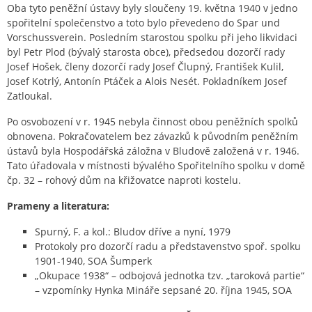
Oba tyto peněžní ústavy byly sloučeny 19. května 1940 v jedno
spořitelní společenstvo a toto bylo převedeno do Spar und
Vorschussverein. Posledním starostou spolku při jeho likvidaci
byl Petr Plod (bývalý starosta obce), předsedou dozorčí rady
Josef Hošek, členy dozorčí rady Josef Člupný, František Kulil,
Josef Kotrlý, Antonín Ptáček a Alois Nesét. Pokladníkem Josef
Zatloukal.
Po osvobození v r. 1945 nebyla činnost obou peněžních spolků
obnovena. Pokračovatelem bez závazků k původním peněžním
ústavů byla Hospodářská záložna v Bludově založená v r. 1946.
Tato úřadovala v místnosti bývalého Spořitelního spolku v domě
čp. 32 – rohový dům na křižovatce naproti kostelu.
Prameny a literatura:
Spurný, F. a kol.: Bludov dříve a nyní, 1979
Protokoly pro dozorčí radu a představenstvo spoř. spolku
1901-1940, SOA Šumperk
„Okupace 1938“ – odbojová jednotka tzv. „taroková partie“
– vzpomínky Hynka Mináře sepsané 20. října 1945, SOA