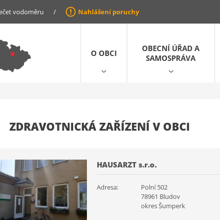
ečet vodoměru
/
Nahlášení poruchy
OBECNÍ ÚŘAD A
O OBCI
SAMOSPRÁVA
ZDRAVOTNICKÁ ZAŘÍZENÍ V OBCI
HAUSARZT s.r.o.
Adresa:
Polní 502
78961 Bludov
okres Šumperk