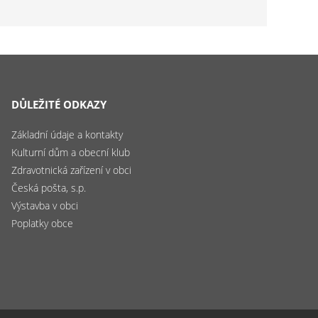
DŮLEŽITÉ ODKAZY
Základní údaje a kontakty
Kulturní dům a obecní klub
Zdravotnická zařízení v obci
Česká pošta, s.p.
Výstavba v obci
Poplatky obce