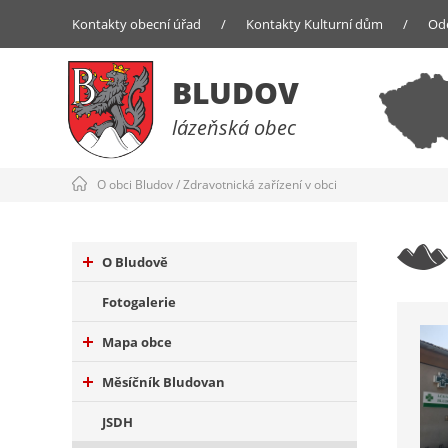
Kontakty obecní úřad
/
Kontakty Kulturní dům
/
Od
BLUDOV
lázeňská obec
O obci Bludov
/
Zdravotnická zařízení v obci
O Bludově
Fotogalerie
Mapa obce
Měsíčník Bludovan
JSDH