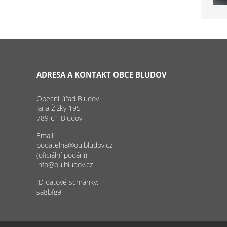
ADRESA A KONTAKT OBCE BLUDOV
Obecní úřad Bludov
Jana Žižky 195
789 61 Bludov
Email:
podatelna@ou.bludov.cz
(oficiální podání)
info@ou.bludov.cz
ID datové schránky:
sa8bfg9