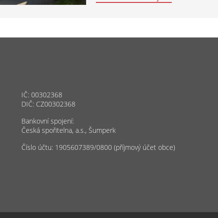
IČ: 00302368
DIČ: CZ00302368
Bankovní spojení:
Česká spořitelna, a.s., Šumperk
Číslo účtu: 1905607389/0800 (příjmový účet obce)