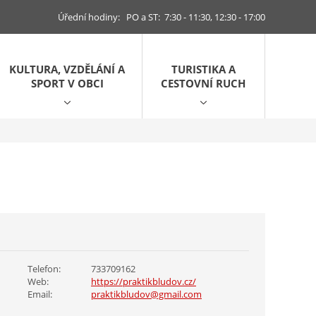
Úřední hodiny: PO a ST: 7:30 - 11:30, 12:30 - 17:00
KULTURA, VZDĚLÁNÍ A
TURISTIKA A
SPORT V OBCI
CESTOVNÍ RUCH
Telefon:
733709162
Web:
https://praktikbludov.cz/
Email:
praktikbludov@gmail.com