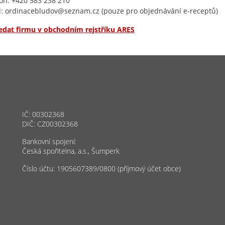
on: +420 583 238 210
l: ordinacebludov@seznam.cz (pouze pro objednávání e-receptů)
edat firmu v obchodním rejstříku ARES
IČ: 00302368
DIČ: CZ00302368
Bankovní spojení:
Česká spořitelna, a.s., Šumperk
Číslo účtu: 1905607389/0800 (příjmový účet obce)