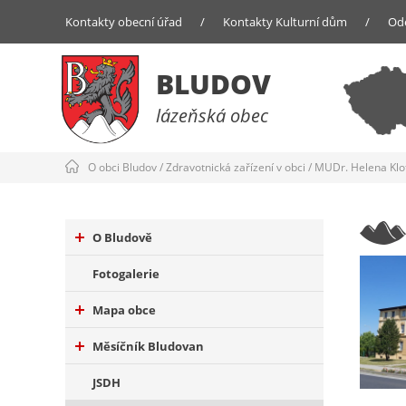
Kontakty obecní úřad
/
Kontakty Kulturní dům
/
Od
BLUDOV
lázeňská obec
O obci Bludov
/
Zdravotnická zařízení v obci
/
MUDr. Helena Klof
O Bludově
Fotogalerie
Mapa obce
Měsíčník Bludovan
JSDH