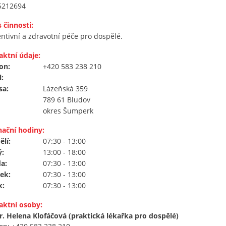
212694
 činnosti:
ntivní a zdravotní péče pro dospělé.
aktní údaje:
on:
+420 583 238 210
:
sa:
Lázeňská 359
789 61 Bludov
okres Šumperk
nační hodiny:
lí:
07:30 - 13:00
ý:
13:00 - 18:00
a:
07:30 - 13:00
ek:
07:30 - 13:00
k:
07:30 - 13:00
aktní osoby:
. Helena Klofáčová (praktická lékařka pro dospělé)