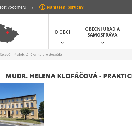
ečet vodoměru
/
Nahlášení poruchy
OBECNÍ ÚŘAD A
O OBCI
SAMOSPRÁVA
áčová - Praktická lékařka pro dospělé
MUDR. HELENA KLOFÁČOVÁ - PRAKTIC