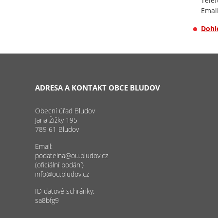
Telef
Emai
Dohl
ADRESA A KONTAKT OBCE BLUDOV
Obecní úřad Bludov
Jana Žižky 195
789 61 Bludov
Email:
podatelna@ou.bludov.cz
(oficiální podání)
info@ou.bludov.cz
ID datové schránky:
sa8bfg9