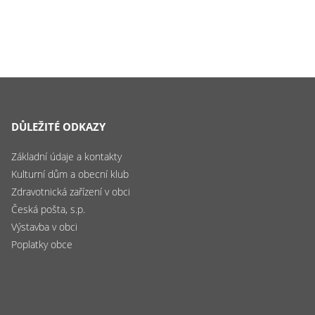
DŮLEŽITÉ ODKAZY
Základní údaje a kontakty
Kulturní dům a obecní klub
Zdravotnická zařízení v obci
Česká pošta, s.p.
Výstavba v obci
Poplatky obce