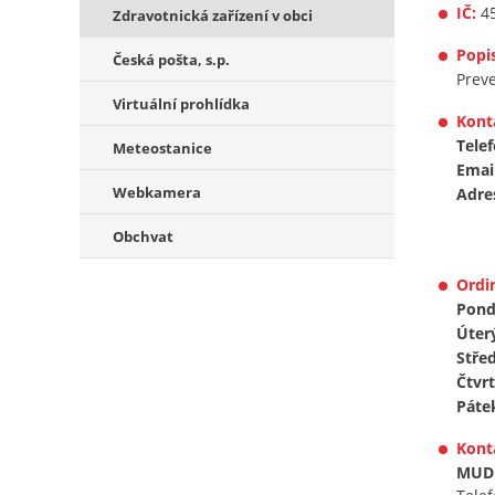
IČ:
45
Zdravotnická zařízení v obci
Popis
Česká pošta, s.p.
Preve
Virtuální prohlídka
Kont
Telef
Meteostanice
Email
Webkamera
Adre
Obchvat
Ordi
Pondě
Úter
Střed
Čtvrt
Páte
Kont
MUDr