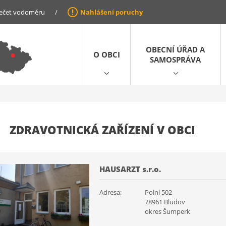
ečet vodoměru
/
Nahlášení poruchy
OBECNÍ ÚŘAD A
O OBCI
SAMOSPRÁVA
ZDRAVOTNICKÁ ZAŘÍZENÍ V OBCI
HAUSARZT s.r.o.
Adresa:
Polní 502
78961 Bludov
okres Šumperk