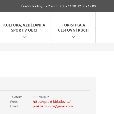
Úřední hodiny: PO a ST: 7:30 - 11:30, 12:30 - 17:00
KULTURA, VZDĚLÁNÍ A
TURISTIKA A
SPORT V OBCI
CESTOVNÍ RUCH
Telefon:
733709162
Web:
https://praktikbludov.cz/
Email:
praktikbludov@gmail.com