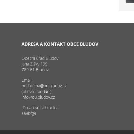
ADRESA A KONTAKT OBCE BLUDOV
Obecní úřad Bludov
Jana Žižky 195
789 61 Bludov
Email:
podatelna@ou.bludov.cz
(oficiální podání)
info@ou.bludov.cz
ID datové schránky:
sa8bfg9