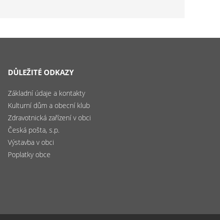
DŮLEŽITÉ ODKAZY
Základní údaje a kontakty
Kulturní dům a obecní klub
Zdravotnická zařízení v obci
Česká pošta, s.p.
Výstavba v obci
Poplatky obce