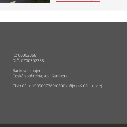
IČ: 00302368
DIČ: CZ00302368
Bankovní spojení:
Česká spořitelna, a.s., Šumperk
Číslo účtu: 1905607389/0800 (příjmový účet obce)