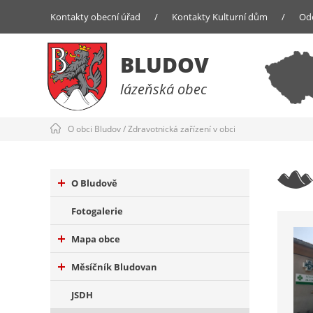
Kontakty obecní úřad
/
Kontakty Kulturní dům
/
Od
BLUDOV
lázeňská obec
O obci Bludov
/
Zdravotnická zařízení v obci
O Bludově
Fotogalerie
Mapa obce
Měsíčník Bludovan
JSDH