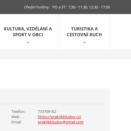
Úřední hodiny: PO a ST: 7:30 - 11:30, 12:30 - 17:00
KULTURA, VZDĚLÁNÍ A
TURISTIKA A
SPORT V OBCI
CESTOVNÍ RUCH
Telefon:
733709162
Web:
https://praktikbludov.cz/
Email:
praktikbludov@gmail.com