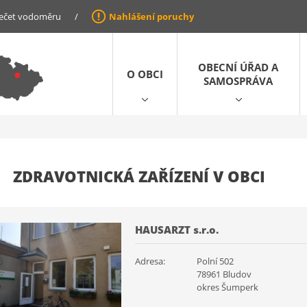
ečet vodoměru
/
Nahlášení poruchy
OBECNÍ ÚŘAD A
O OBCI
SAMOSPRÁVA
ZDRAVOTNICKÁ ZAŘÍZENÍ V OBCI
HAUSARZT s.r.o.
Adresa:
Polní 502
78961 Bludov
okres Šumperk