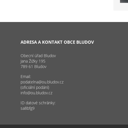
ADRESA A KONTAKT OBCE BLUDOV
Obecní úřad Bludov
Jana Žižky 195
789 61 Bludov
Email:
podatelna@ou.bludov.cz
(oficiální podání)
info@ou.bludov.cz
ID datové schránky:
sa8bfg9