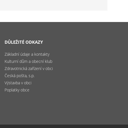
DŮLEŽITÉ ODKAZY
Základní údaje a kontakty
Kulturní dům a obecní klub
Zdravotnická zařízení v obci
Česká pošta, s.p.
Výstavba v obci
Poplatky obce