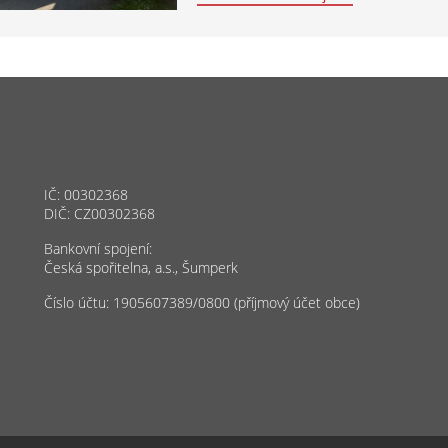
IČ: 00302368
DIČ: CZ00302368
Bankovní spojení:
Česká spořitelna, a.s., Šumperk
Číslo účtu: 1905607389/0800 (příjmový účet obce)