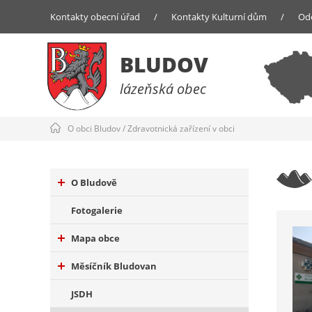
Kontakty obecní úřad
/
Kontakty Kulturní dům
/
Od
BLUDOV
lázeňská obec
O obci Bludov
/
Zdravotnická zařízení v obci
O Bludově
Fotogalerie
Mapa obce
Měsíčník Bludovan
JSDH