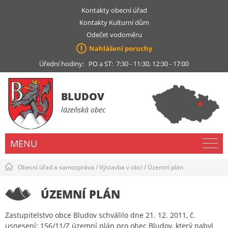
Kontakty obecní úřad
Kontakty Kulturní dům
Odečet vodoměru
Nahlášení poruchy
Úřední hodiny: PO a ST: 7:30 - 11:30, 12:30 - 17:00
BLUDOV
lázeňská obec
MENU
Obecní úřad a samospráva
/
Výstavba v obci
/
Územní plán
ÚZEMNÍ PLÁN
Zastupitelstvo obce Bludov schválilo dne 21. 12. 2011, č.
usnesení: 156/11/Z územní plán pro obec Bludov, který nabyl