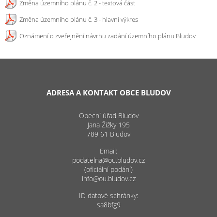
Změna územního plánu č. 2 - textová část
Změna územního plánu č. 3 - hlavní výkres
Oznámení o zveřejnění návrhu zadání územního plánu Bludov
ADRESA A KONTAKT OBCE BLUDOV
Obecní úřad Bludov
Jana Žižky 195
789 61 Bludov
Email:
podatelna@ou.bludov.cz
(oficiální podání)
info@ou.bludov.cz
ID datové schránky:
sa8bfg9