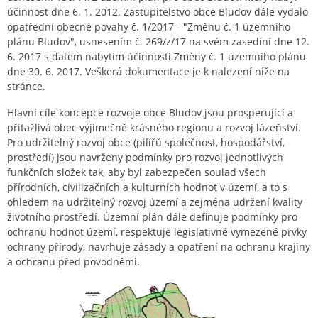
účinnost dne 6. 1. 2012. Zastupitelstvo obce Bludov dále vydalo
opatřední obecné povahy č. 1/2017 - "Změnu č. 1 územního
plánu Bludov", usnesením č. 269/z/17 na svém zasedíní dne 12.
6. 2017 s datem nabytím účinnosti Změny č. 1 územního plánu
dne 30. 6. 2017. Veškerá dokumentace je k nalezení níže na
stránce.
Hlavní cíle koncepce rozvoje obce Bludov jsou prosperující a
přitažlivá obec výjimečně krásného regionu a rozvoj lázeňství.
Pro udržitelný rozvoj obce (pilířů společnost, hospodářství,
prostředí) jsou navrženy podmínky pro rozvoj jednotlivých
funkčních složek tak, aby byl zabezpečen soulad všech
přírodních, civilizačních a kulturních hodnot v území, a to s
ohledem na udržitelný rozvoj území a zejména udržení kvality
životního prostředí. Územní plán dále definuje podmínky pro
ochranu hodnot území, respektuje legislativně vymezené prvky
ochrany přírody, navrhuje zásady a opatření na ochranu krajiny
a ochranu před povodněmi.