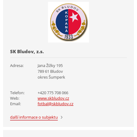
SK Bludov, z.s.
Adresa:
Jana Žižky 195
789 61 Bludov
okres Šumperk
Telefon:
+420 775 708 066
Web:
www.skbludov.cz
Email:
fotbal@skbludov.cz
další informace o subjektu