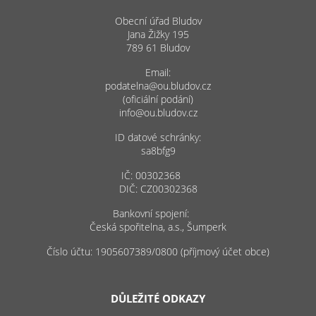
Obecní úřad Bludov
Jana Žižky 195
789 61 Bludov
Email:
podatelna@ou.bludov.cz
(oficiální podání)
info@ou.bludov.cz
ID datové schránky:
sa8bfg9
IČ: 00302368
DIČ: CZ00302368
Bankovní spojení:
Česká spořitelna, a.s., Šumperk
Číslo účtu: 1905607389/0800 (příjmový účet obce)
DŮLEŽITÉ ODKAZY