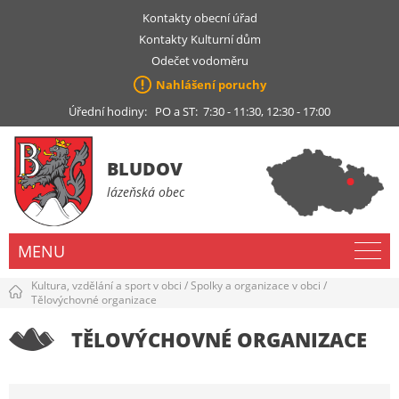
Kontakty obecní úřad
Kontakty Kulturní dům
Odečet vodoměru
Nahlášení poruchy
Úřední hodiny: PO a ST: 7:30 - 11:30, 12:30 - 17:00
BLUDOV
lázeňská obec
MENU
Kultura, vzdělání a sport v obci
/
Spolky a organizace v obci
/
Tělovýchovné organizace
TĚLOVÝCHOVNÉ ORGANIZACE