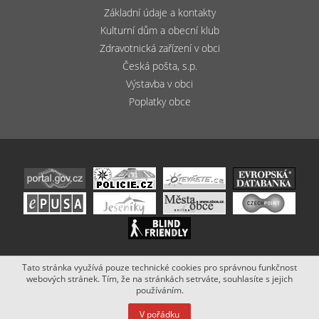
Základní údaje a kontakty
Kulturní dům a obecní klub
Zdravotnická zařízení v obci
Česká pošta, s.p.
Výstavba v obci
Poplatky obce
Tato stránka využívá pouze technické cookies pro správnou funkčnost
Copyright (c) 2020 - 2019 Obec Bludov. Stránky vytvořil a spravuje
webových stránek. Tím, že na stránkách setrváte, souhlasíte s jejich
Netsimple
.
používáním.
V pořádku