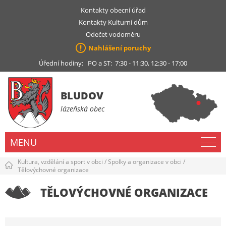
Kontakty obecní úřad
Kontakty Kulturní dům
Odečet vodoměru
Nahlášení poruchy
Úřední hodiny: PO a ST: 7:30 - 11:30, 12:30 - 17:00
BLUDOV
lázeňská obec
MENU
Kultura, vzdělání a sport v obci
/
Spolky a organizace v obci
/
Tělovýchovné organizace
TĚLOVÝCHOVNÉ ORGANIZACE