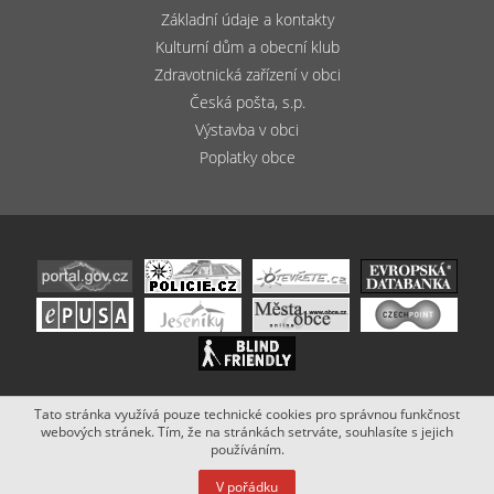
Základní údaje a kontakty
Kulturní dům a obecní klub
Zdravotnická zařízení v obci
Česká pošta, s.p.
Výstavba v obci
Poplatky obce
Tato stránka využívá pouze technické cookies pro správnou funkčnost
Copyright (c) 2020 - 2019 Obec Bludov. Stránky vytvořil a spravuje
webových stránek. Tím, že na stránkách setrváte, souhlasíte s jejich
Netsimple
.
používáním.
V pořádku