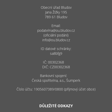
Obecní úřad Bludov
Jana Žižky 195
789 61 Bludov
Email:
podatelna@ou.bludov.cz
(oficiální podání)
info@ou.bludov.cz
ID datové schránky:
sa8bfg9
IČ: 00302368
DIČ: CZ00302368
Bankovní spojení:
Česká spořitelna, a.s., Šumperk
Číslo účtu: 1905607389/0800 (příjmový účet obce)
DŮLEŽITÉ ODKAZY