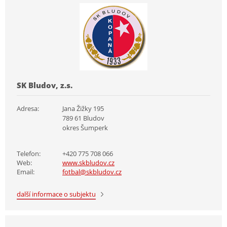
SK Bludov, z.s.
Adresa:
Jana Žižky 195
789 61 Bludov
okres Šumperk
Telefon:
+420 775 708 066
Web:
www.skbludov.cz
Email:
fotbal@skbludov.cz
další informace o subjektu