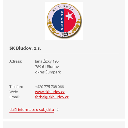
SK Bludov, z.s.
Adresa:
Jana Žižky 195
789 61 Bludov
okres Šumperk
Telefon:
+420 775 708 066
Web:
www.skbludov.cz
Email:
fotbal@skbludov.cz
další informace o subjektu