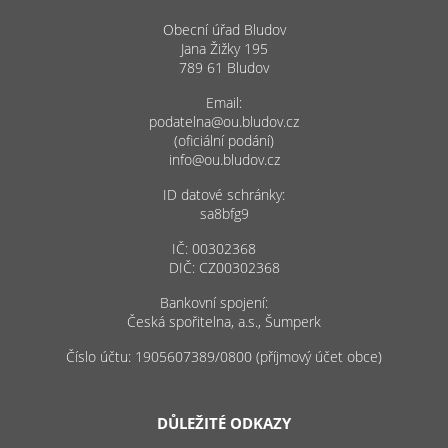
Obecní úřad Bludov
Jana Žižky 195
789 61 Bludov
Email:
podatelna@ou.bludov.cz
(oficiální podání)
info@ou.bludov.cz
ID datové schránky:
sa8bfg9
IČ: 00302368
DIČ: CZ00302368
Bankovní spojení:
Česká spořitelna, a.s., Šumperk
Číslo účtu: 1905607389/0800 (příjmový účet obce)
DŮLEŽITÉ ODKAZY