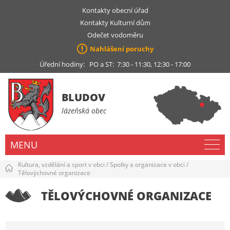
Kontakty obecní úřad
Kontakty Kulturní dům
Odečet vodoměru
Nahlášení poruchy
Úřední hodiny: PO a ST: 7:30 - 11:30, 12:30 - 17:00
BLUDOV
lázeňská obec
MENU
Kultura, vzdělání a sport v obci
/
Spolky a organizace v obci
/
Tělovýchovné organizace
TĚLOVÝCHOVNÉ ORGANIZACE