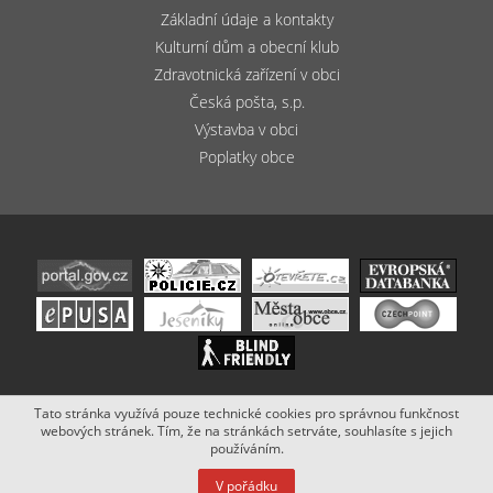
Základní údaje a kontakty
Kulturní dům a obecní klub
Zdravotnická zařízení v obci
Česká pošta, s.p.
Výstavba v obci
Poplatky obce
Tato stránka využívá pouze technické cookies pro správnou funkčnost
Copyright (c) 2020 - 2019 Obec Bludov. Stránky vytvořil a spravuje
webových stránek. Tím, že na stránkách setrváte, souhlasíte s jejich
Netsimple
.
používáním.
V pořádku