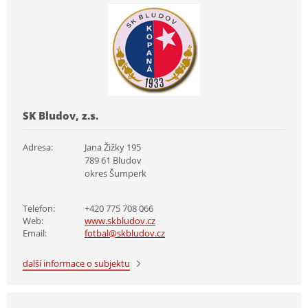
SK Bludov, z.s.
Adresa:
Jana Žižky 195
789 61 Bludov
okres Šumperk
Telefon:
+420 775 708 066
Web:
www.skbludov.cz
Email:
fotbal@skbludov.cz
další informace o subjektu