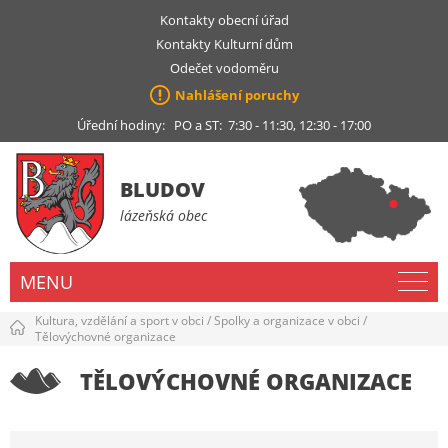
Kontakty obecní úřad
Kontakty Kulturní dům
Odečet vodoměru
Nahlášení poruchy
Úřední hodiny: PO a ST: 7:30 - 11:30, 12:30 - 17:00
BLUDOV
lázeňská obec
MENU
Kultura, vzdělání a sport v obci
/
Spolky a organizace v obci
/
Tělovýchovné organizace
TĚLOVÝCHOVNÉ ORGANIZACE