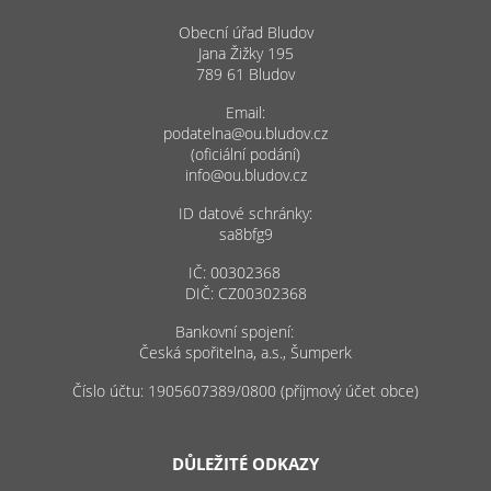
Obecní úřad Bludov
Jana Žižky 195
789 61 Bludov
Email:
podatelna@ou.bludov.cz
(oficiální podání)
info@ou.bludov.cz
ID datové schránky:
sa8bfg9
IČ: 00302368
DIČ: CZ00302368
Bankovní spojení:
Česká spořitelna, a.s., Šumperk
Číslo účtu: 1905607389/0800 (příjmový účet obce)
DŮLEŽITÉ ODKAZY