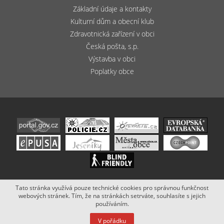
Základní údaje a kontakty
Kulturní dům a obecní klub
Zdravotnická zařízení v obci
Česká pošta, s.p.
Výstavba v obci
Poplatky obce
Tato stránka využívá pouze technické cookies pro správnou funkčnost
Copyright (c) 2020 - 2019 Obec Bludov. Stránky vytvořil a spravuje
webových stránek. Tím, že na stránkách setrváte, souhlasíte s jejich
Netsimple
.
používáním.
V pořádku