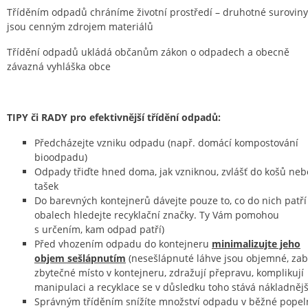
Tříděním odpadů chráníme životní prostředí – druhotné suroviny
jsou cenným zdrojem materiálů
Třídění odpadů ukládá občanům zákon o odpadech a obecně
závazná vyhláška obce
TIPY či RADY pro efektivnější třídění odpadů:
Předcházejte vzniku odpadu (např. domácí kompostování
bioodpadu)
Odpady třiďte hned doma, jak vzniknou, zvlášť do košů neb
tašek
Do barevných kontejnerů dávejte pouze to, co do nich patří
obalech hledejte recyklační značky. Ty Vám pomohou
s určením, kam odpad patří)
Před vhozením odpadu do kontejneru
minimalizujte jeho
objem sešlápnutím
(nesešlápnuté láhve jsou objemné, zabí
zbytečné místo v kontejneru, zdražují přepravu, komplikují
manipulaci a recyklace se v důsledku toho stává nákladnějš
Správným tříděním snížíte množství odpadu v běžné popeln