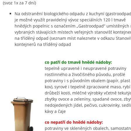
(svoz 1x za 7 dní)
Na odstranění biologického odpadu z kuchyní (gastroodpa
je možné využít pravidelný vývoz speciálních 120 l tmavě
hnědých popelnic s označením „Gastroodpad“ umístěných
vybraných stávajících místech veřejných stanovišť kontejne
na tříděný odpad (seznam míst naleznete v odkazu Stanovi
kontejnerů na tříděný odpad
co patří do tmavě hnědé nádoby:
tepelně upravené i neupravené potraviny
rostlinného a živočišného původu, prošlé
potraviny i s původním obalem (papír, plast
kov), syrové i tepelně zpracované maso, rybí
drůbeží kosti, mléčné výrobky včetně tekutý
zbytky ovoce a zeleniny, spadané ovoce, zby
nedojedených jídel, pečivo, cukrovinky, sedl
kávy a čaje
co nepatří do hnědé nádoby:
potraviny ve skleněných obalech, samostat