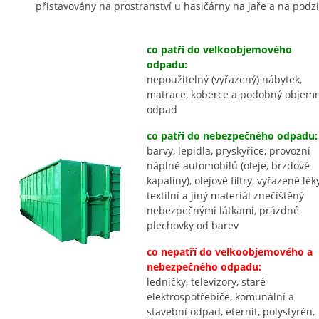
přistavovány na prostranství u hasičárny na jaře a na podz
co patří do velkoobjemového
odpadu:
nepoužitelný (vyřazený) nábytek,
matrace, koberce a podobný objem
odpad
co patří do nebezpečného odpadu:
barvy, lepidla, pryskyřice, provozní
náplně automobilů (oleje, brzdové
kapaliny), olejové filtry, vyřazené léky
textilní a jiný materiál znečištěný
nebezpečnými látkami, prázdné
plechovky od barev
co nepatří do velkoobjemového a
nebezpečného odpadu:
ledničky, televizory, staré
elektrospotřebiče, komunální a
stavební odpad, eternit, polystyrén,