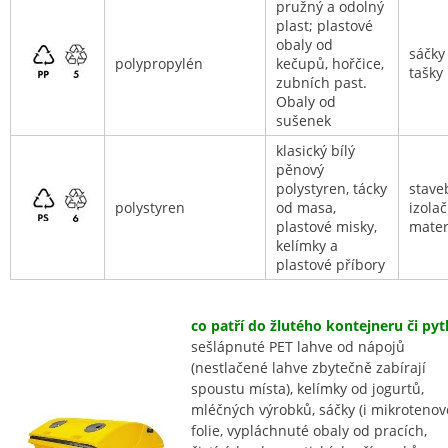
pružný a odolný
plast; plastové
obaly od
sáčky
polypropylén
kečupů, hořčice,
tašky
zubních past.
Obaly od
sušenek
klasický bílý
pěnový
polystyren, tácky
stave
polystyren
od masa,
izolač
plastové misky,
mater
kelímky a
plastové příbory
co patří do žlutého kontejneru či pytl
sešlápnuté PET lahve od nápojů
(nestlačené lahve zbytečně zabírají
spoustu místa), kelímky od jogurtů,
mléčných výrobků, sáčky (i mikrotenové
folie, vypláchnuté obaly od pracích,