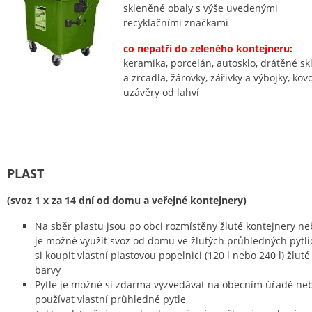
skleněné obaly s výše uvedenými
recyklačními značkami
co nepatří do zeleného kontejneru:
keramika, porcelán, autosklo, drátěné sk
a zrcadla, žárovky, zářivky a výbojky, kov
uzávěry od lahví
PLAST
(svoz 1 x za 14 dní od domu a veřejné kontejnery)
Na sběr plastu jsou po obci rozmístěny žluté kontejnery n
je možné využít svoz od domu ve žlutých průhledných pytlí
si koupit vlastní plastovou popelnici (120 l nebo 240 l) žluté
barvy
Pytle je možné si zdarma vyzvedávat na obecním úřadě ne
používat vlastní průhledné pytle