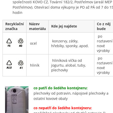
společnosti KOVO CZ, Tovární 182/2, Postřelmov (areál MEP
Postřelmov). Otevírací doma výkupny je PO až PÁ od 7 do 1
hodin
Recyklační
Název
Co z něj
Kde jej najdete
značka
materiálu
bude
po
konzervy, zátky,
roztavení
ocel
hřebíky, sponky, apod.
nové
výrobky
po
hliníková víčka od
roztavení
hliník
jogurtu, alobal, tuby,
nové
plechovky
výrobky
co patří do šedého kontejneru:
plechovky od potravin, nápojové plechovky a
ostatní kovové obaly
co nepatří do šedého kontejneru: