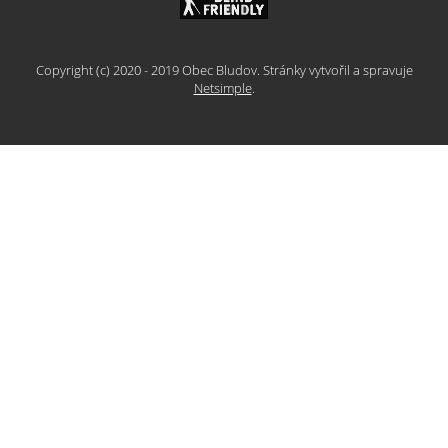
Copyright (c) 2020 - 2019 Obec Bludov. Stránky vytvořil a spravuje
Netsimple
.