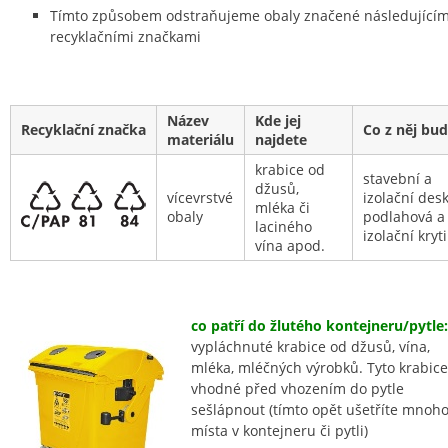
Tímto způsobem odstraňujeme obaly značené následujícím
recyklačními značkami
Název
Kde jej
Recyklační značka
Co z něj bu
materiálu
najdete
krabice od
stavební a
džusů,
vícevrstvé
izolační desk
mléka či
obaly
podlahová a
laciného
izolační kryt
vína apod.
co patří do žlutého kontejneru/pytle:
vypláchnuté krabice od džusů, vína,
mléka, mléčných výrobků. Tyto krabice
vhodné před vhozením do pytle
sešlápnout (tímto opět ušetříte mnoh
místa v kontejneru či pytli)