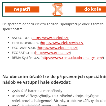
Při zpětném odběru elektro zařízení spolupracuje obec s těmito
společnostmi:
ASEKOL a.s. (
https://www.asekol.cz/
)
ELEKTROWIN a.s. (
https://www.elektrowin.cz/
)
EKOLAMP s.r.o. (
https://www.ekolamp.cz/
)
ECOBAT s.r.o. (
http://www.ecobat.cz/
)
REMA Systém a.s. (
https://www.rema.cloud/rema-system/
)
Na obecním úřadě lze do připravených speciální
nádob ve vstupní hale odevzdat:
vysloužilé baterie a monočlánky
úsporné zářivky, výbojky, LED světelné zdroje, obyčejné,
reflektorové a halogenové žárovky, trubicové zářivky do 40 
použité originální tonery z tiskáren