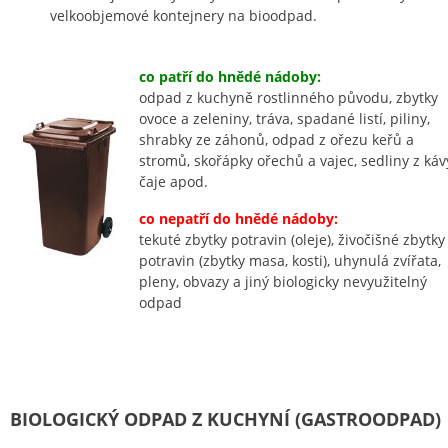
velkoobjemové kontejnery na bioodpad.
co patří do hnědé nádoby:
odpad z kuchyně rostlinného původu, zbytky
ovoce a zeleniny, tráva, spadané listí, piliny,
shrabky ze záhonů, odpad z ořezu keřů a
stromů, skořápky ořechů a vajec, sedliny z káv
čaje apod.
co nepatří do hnědé nádoby:
tekuté zbytky potravin (oleje), živočišné zbytky
potravin (zbytky masa, kosti), uhynulá zvířata,
pleny, obvazy a jiný biologicky nevyužitelný
odpad
BIOLOGICKÝ ODPAD Z KUCHYNÍ (GASTROODPAD)