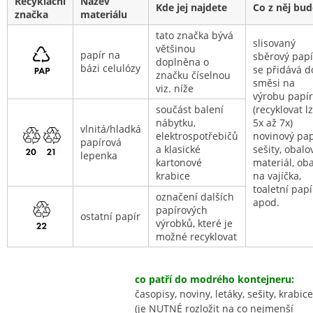
Recyklační
Název
Kde jej najdete
Co z něj bud
značka
materiálu
tato značka bývá
slisovaný
většinou
papír na
sběrový papí
doplněna o
bázi celulózy
se přidává d
značku číselnou
směsi na
viz. níže
výrobu papí
součást balení
(recyklovat l
nábytku,
5x až 7x)
vlnitá/hladká
elektrospotřebičů
novinový pap
papírová
a klasické
sešity, obalo
lepenka
kartonové
materiál, oba
krabice
na vajíčka,
toaletní papí
označení dalších
apod.
papírových
ostatní papír
výrobků, které je
možné recyklovat
co patří do modrého kontejneru:
časopisy, noviny, letáky, sešity, krabice
(je NUTNÉ rozložit na co nejmenší