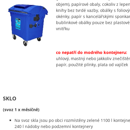
objem), papírové obaly, cokoliv z lepen
knihy bez tvrdé vazby, obálky s foliov
okénky, papír s kancelářskými sponka
bublinkové obálky pouze bez plastov
vnitřku
co nepatří do modrého kontejneru:
uhlový, mastný nebo jakkoliv znečiště
papír, použité plínky, plata od vajíček
SKLO
(svoz 1 x měsíčně)
Na svoz skla jsou po obci rozmístěny zelené 1100 l kontejne
240 l nádoby nebo podzemní kontejnery