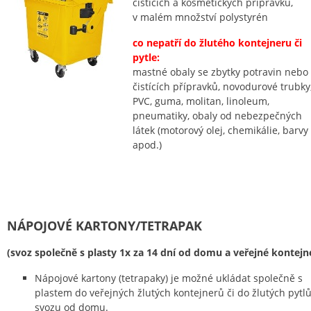
čistících a kosmetických přípravků,
v malém množství polystyrén
co nepatří do žlutého kontejneru či
pytle:
mastné obaly se zbytky potravin nebo
čistících přípravků, novodurové trubky
PVC, guma, molitan, linoleum,
pneumatiky, obaly od nebezpečných
látek (motorový olej, chemikálie, barvy
apod.)
NÁPOJOVÉ KARTONY/TETRAPAK
(svoz společně s plasty 1x za 14 dní od domu a veřejné kontejn
Nápojové kartony (tetrapaky) je možné ukládat společně s
plastem do veřejných žlutých kontejnerů či do žlutých pytlů
svozu od domu.