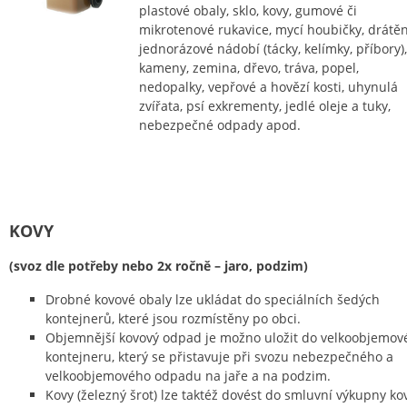
plastové obaly, sklo, kovy, gumové či
mikrotenové rukavice, mycí houbičky, drátěn
jednorázové nádobí (tácky, kelímky, příbory),
kameny, zemina, dřevo, tráva, popel,
nedopalky, vepřové a hovězí kosti, uhynulá
zvířata, psí exkrementy, jedlé oleje a tuky,
nebezpečné odpady apod.
KOVY
(svoz dle potřeby nebo 2x ročně – jaro, podzim)
Drobné kovové obaly lze ukládat do speciálních šedých
kontejnerů, které jsou rozmístěny po obci.
Objemnější kovový odpad je možno uložit do velkoobjemov
kontejneru, který se přistavuje při svozu nebezpečného a
velkoobjemového odpadu na jaře a na podzim.
Kovy (železný šrot) lze taktéž dovést do smluvní výkupny ko