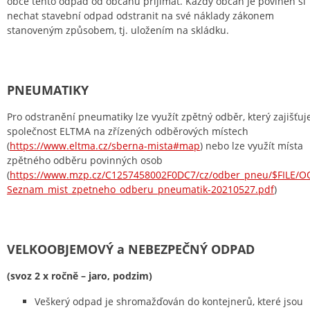
obce tento odpad od občanů přijímat. Každý občan je povinen si
nechat stavební odpad odstranit na své náklady zákonem
stanoveným způsobem, tj. uložením na skládku.
PNEUMATIKY
Pro odstranění pneumatiky lze využít zpětný odběr, který zajišťuj
společnost ELTMA na zřízených odběrových místech
(
https://www.eltma.cz/sberna-mista#map
) nebo lze využít místa
zpětného odběru povinných osob
(
https://www.mzp.cz/C1257458002F0DC7/cz/odber_pneu/$FILE/O
Seznam_mist_zpetneho_odberu_pneumatik-20210527.pdf
)
VELKOOBJEMOVÝ a NEBEZPEČNÝ ODPAD
(svoz 2 x ročně – jaro, podzim)
Veškerý odpad je shromažďován do kontejnerů, které jsou