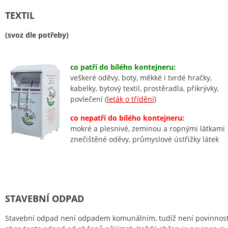
TEXTIL
(svoz dle potřeby)
co patří do bílého kontejneru:
veškeré oděvy, boty, měkké i tvrdé hračky,
kabelky, bytový textil, prostěradla, přikrývky,
povlečení (
leták o třídění
)
co nepatří do bílého kontejneru:
mokré a plesnivé, zeminou a ropnými látkami
znečištěné oděvy, průmyslové ústřižky látek
STAVEBNÍ ODPAD
Stavební odpad není odpadem komunálním, tudíž není povinnost