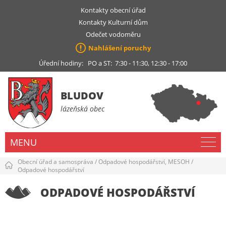
Kontakty obecní úřad
Kontakty Kulturní dům
Odečet vodoměru
Nahlášení poruchy
Úřední hodiny: PO a ST: 7:30 - 11:30, 12:30 - 17:00
BLUDOV
lázeňská obec
MENU
Obecní úřad a samospráva
/
Odpadové hospodářství, MESOH
/
Odpadové hospodářství
ODPADOVÉ HOSPODÁŘSTVÍ