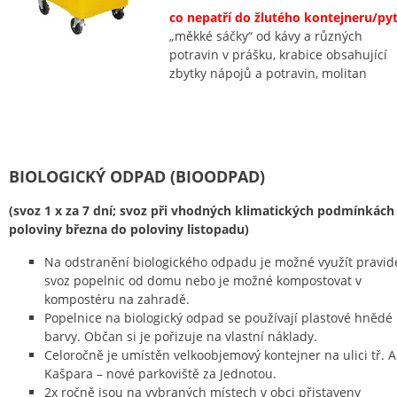
co nepatří do žlutého kontejneru/pyt
„měkké sáčky“ od kávy a různých
potravin v prášku, krabice obsahující
zbytky nápojů a potravin, molitan
BIOLOGICKÝ ODPAD (BIOODPAD)
(svoz 1 x za 7 dní; svoz při vhodných klimatických podmínkách
poloviny března do poloviny listopadu)
Na odstranění biologického odpadu je možné využít pravid
svoz popelnic od domu nebo je možné kompostovat v
kompostéru na zahradě.
Popelnice na biologický odpad se používají plastové hnědé
barvy. Občan si je pořizuje na vlastní náklady.
Celoročně je umístěn velkoobjemový kontejner na ulici tř. A
Kašpara – nové parkoviště za Jednotou.
2x ročně jsou na vybraných místech v obci přistaveny