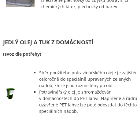
znečištěné plechovky od zbytků potravin či
chemických látek, plechovky od barev
JEDLÝ OLEJ A TUK Z DOMÁCNOSTÍ
(svoz dle potřeby)
Sběr použitého potravinářského oleje je zajiště
celoročně do speciálně upravených zelených
nádob, které jsou rozmístěny po obci.
Potravinářský olej je shromažďován
v domácnostech do PET lahví. Naplněné a řádn
uzavřené PET lahve lze poté odevzdat do těchto
speciálních nádob.