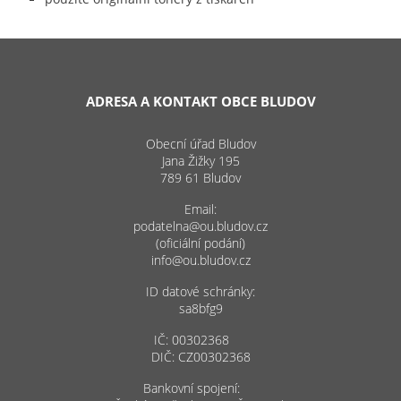
ADRESA A KONTAKT OBCE BLUDOV
Obecní úřad Bludov
Jana Žižky 195
789 61 Bludov
Email:
podatelna@ou.bludov.cz
(oficiální podání)
info@ou.bludov.cz
ID datové schránky:
sa8bfg9
IČ: 00302368
DIČ: CZ00302368
Bankovní spojení: