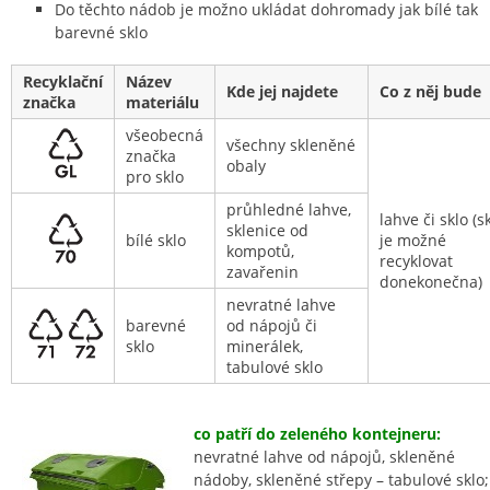
Do těchto nádob je možno ukládat dohromady jak bílé tak
barevné sklo
Recyklační
Název
Kde jej najdete
Co z něj bude
značka
materiálu
všeobecná
všechny skleněné
značka
obaly
pro sklo
průhledné lahve,
lahve či sklo (s
sklenice od
bílé sklo
je možné
kompotů,
recyklovat
zavařenin
donekonečna)
nevratné lahve
barevné
od nápojů či
sklo
minerálek,
tabulové sklo
co patří do zeleného kontejneru:
nevratné lahve od nápojů, skleněné
nádoby, skleněné střepy – tabulové sklo;