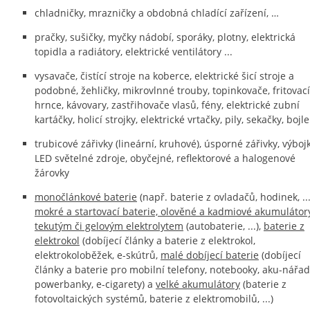
chladničky, mrazničky a obdobná chladící zařízení, …
pračky, sušičky, myčky nádobí, sporáky, plotny, elektrická
topidla a radiátory, elektrické ventilátory ...
vysavače, čistící stroje na koberce, elektrické šicí stroje a
podobné, žehličky, mikrovlnné trouby, topinkovače, fritovací
hrnce, kávovary, zastřihovače vlasů, fény, elektrické zubní
kartáčky, holicí strojky, elektrické vrtačky, pily, sekačky, bojl
trubicové zářivky (lineární, kruhové), úsporné zářivky, výbojk
LED světelné zdroje, obyčejné, reflektorové a halogenové
žárovky
monočlánkové baterie
(např. baterie z ovladačů, hodinek, ...
mokré a startovací baterie, olověné a kadmiové akumulátor
tekutým či gelovým elektrolytem
(autobaterie, ...),
baterie z
elektrokol
(dobíjecí články a baterie z elektrokol,
elektrokoloběžek, e-skútrů,
malé dobíjecí baterie
(dobíjecí
články a baterie pro mobilní telefony, notebooky, aku-nářad
powerbanky, e-cigarety) a
velké akumulátory
(baterie z
fotovoltaických systémů, baterie z elektromobilů, ...)