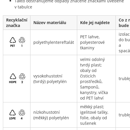
Takto odstraňujeme odpady značené značkami uvedené
v tabulce
Recyklační
Co z 
Název materiálu
Kde jej najdete
značka
bude
izola
PET lahve,
do b
polyethylentereftalát
polyesterové
a
tkaniny
spac
velmi odolný
tvrdý plast;
obaly od
vysokohustotní
čisticích
trubk
(tvrdý) polyetylén
prostředků,
šamponů,
kanystry, víčka
od PET lahví
měkký plast;
nízkohustotní
igelitové tašky,
trubk
(měkký) polyetylén
folie, obaly od
sušenek