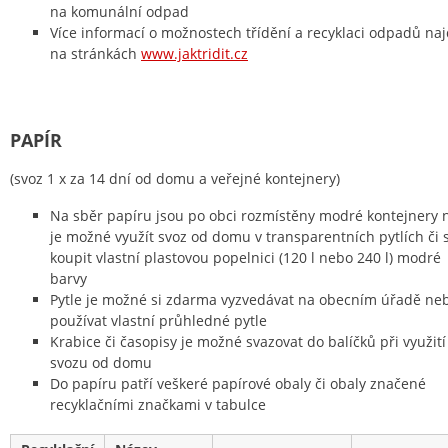
na komunální odpad
Více informací o možnostech třídění a recyklaci odpadů na
na stránkách
www.jaktridit.cz
PAPÍR
(svoz 1 x za 14 dní od domu a veřejné kontejnery)
Na sběr papíru jsou po obci rozmístěny modré kontejnery 
je možné využít svoz od domu v transparentních pytlích či s
koupit vlastní plastovou popelnici (120 l nebo 240 l) modré
barvy
Pytle je možné si zdarma vyzvedávat na obecním úřadě ne
používat vlastní průhledné pytle
Krabice či časopisy je možné svazovat do balíčků při využití
svozu od domu
Do papíru patří veškeré papírové obaly či obaly značené
recyklačními značkami v tabulce