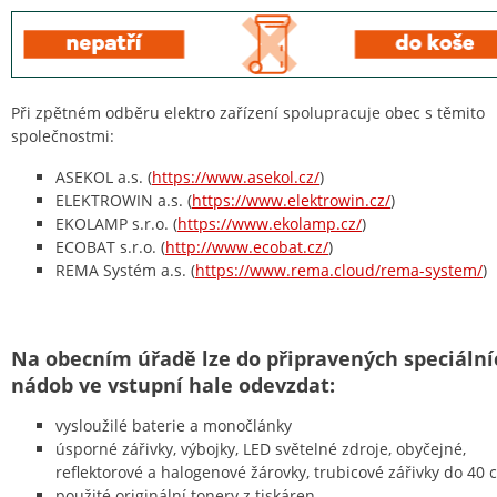
Při zpětném odběru elektro zařízení spolupracuje obec s těmito
společnostmi:
ASEKOL a.s. (
https://www.asekol.cz/
)
ELEKTROWIN a.s. (
https://www.elektrowin.cz/
)
EKOLAMP s.r.o. (
https://www.ekolamp.cz/
)
ECOBAT s.r.o. (
http://www.ecobat.cz/
)
REMA Systém a.s. (
https://www.rema.cloud/rema-system/
)
Na obecním úřadě lze do připravených speciální
nádob ve vstupní hale odevzdat:
vysloužilé baterie a monočlánky
úsporné zářivky, výbojky, LED světelné zdroje, obyčejné,
reflektorové a halogenové žárovky, trubicové zářivky do 40 
použité originální tonery z tiskáren