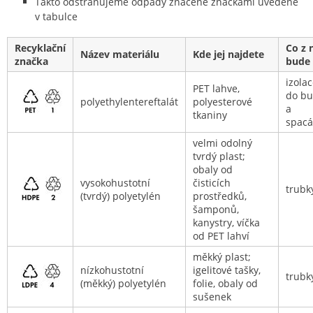
Takto odstraňujeme odpady značené značkami uvedené
v tabulce
Recyklační
Co z 
Název materiálu
Kde jej najdete
značka
bude
izola
PET lahve,
do b
polyethylentereftalát
polyesterové
a
tkaniny
spac
velmi odolný
tvrdý plast;
obaly od
vysokohustotní
čisticích
trubk
(tvrdý) polyetylén
prostředků,
šamponů,
kanystry, víčka
od PET lahví
měkký plast;
nízkohustotní
igelitové tašky,
trubk
(měkký) polyetylén
folie, obaly od
sušenek