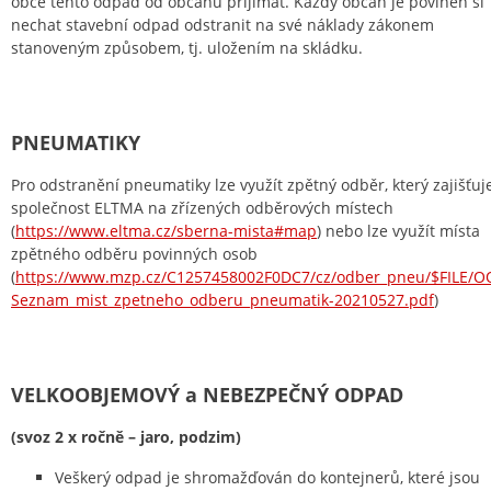
obce tento odpad od občanů přijímat. Každý občan je povinen si
nechat stavební odpad odstranit na své náklady zákonem
stanoveným způsobem, tj. uložením na skládku.
PNEUMATIKY
Pro odstranění pneumatiky lze využít zpětný odběr, který zajišťuj
společnost ELTMA na zřízených odběrových místech
(
https://www.eltma.cz/sberna-mista#map
) nebo lze využít místa
zpětného odběru povinných osob
(
https://www.mzp.cz/C1257458002F0DC7/cz/odber_pneu/$FILE/O
Seznam_mist_zpetneho_odberu_pneumatik-20210527.pdf
)
VELKOOBJEMOVÝ a NEBEZPEČNÝ ODPAD
(svoz 2 x ročně – jaro, podzim)
Veškerý odpad je shromažďován do kontejnerů, které jsou