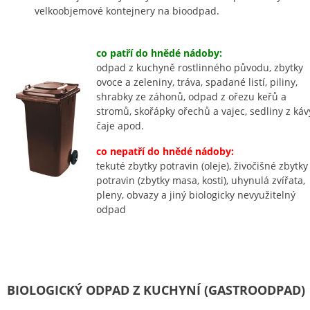
velkoobjemové kontejnery na bioodpad.
co patří do hnědé nádoby:
odpad z kuchyně rostlinného původu, zbytky
ovoce a zeleniny, tráva, spadané listí, piliny,
shrabky ze záhonů, odpad z ořezu keřů a
stromů, skořápky ořechů a vajec, sedliny z káv
čaje apod.
co nepatří do hnědé nádoby:
tekuté zbytky potravin (oleje), živočišné zbytky
potravin (zbytky masa, kosti), uhynulá zvířata,
pleny, obvazy a jiný biologicky nevyužitelný
odpad
BIOLOGICKÝ ODPAD Z KUCHYNÍ (GASTROODPAD)