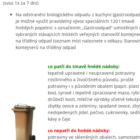
(svoz 1x za 7 dní)
Na odstranění biologického odpadu z kuchyní (gastroodpa
je možné využít pravidelný vývoz speciálních 120 l tmavě
hnědých popelnic s označením „Gastroodpad“ umístěných
vybraných stávajících místech veřejných stanovišť kontejne
na tříděný odpad (seznam míst naleznete v odkazu Stanovi
kontejnerů na tříděný odpad
co patří do tmavě hnědé nádoby:
tepelně upravené i neupravené potraviny
rostlinného a živočišného původu, prošlé
potraviny i s původním obalem (papír, plast
kov), syrové i tepelně zpracované maso, rybí
drůbeží kosti, mléčné výrobky včetně tekutý
zbytky ovoce a zeleniny, spadané ovoce, zby
nedojedených jídel, pečivo, cukrovinky, sedl
kávy a čaje
co nepatří do hnědé nádoby:
potraviny ve skleněných obalech, samostat