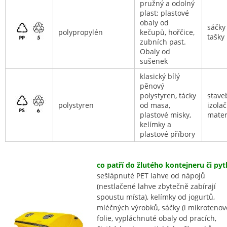
pružný a odolný
plast; plastové
obaly od
sáčky
polypropylén
kečupů, hořčice,
tašky
zubních past.
Obaly od
sušenek
klasický bílý
pěnový
polystyren, tácky
stave
polystyren
od masa,
izolač
plastové misky,
mater
kelímky a
plastové příbory
co patří do žlutého kontejneru či pytl
sešlápnuté PET lahve od nápojů
(nestlačené lahve zbytečně zabírají
spoustu místa), kelímky od jogurtů,
mléčných výrobků, sáčky (i mikrotenové
folie, vypláchnuté obaly od pracích,