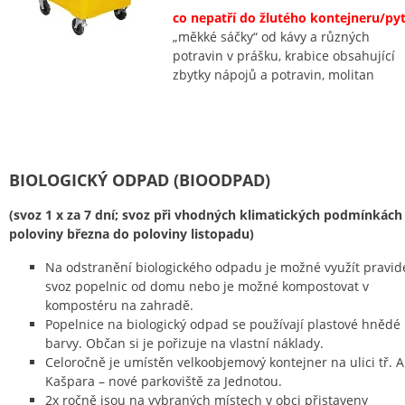
co nepatří do žlutého kontejneru/pyt
„měkké sáčky“ od kávy a různých
potravin v prášku, krabice obsahující
zbytky nápojů a potravin, molitan
BIOLOGICKÝ ODPAD (BIOODPAD)
(svoz 1 x za 7 dní; svoz při vhodných klimatických podmínkách
poloviny března do poloviny listopadu)
Na odstranění biologického odpadu je možné využít pravid
svoz popelnic od domu nebo je možné kompostovat v
kompostéru na zahradě.
Popelnice na biologický odpad se používají plastové hnědé
barvy. Občan si je pořizuje na vlastní náklady.
Celoročně je umístěn velkoobjemový kontejner na ulici tř. A
Kašpara – nové parkoviště za Jednotou.
2x ročně jsou na vybraných místech v obci přistaveny