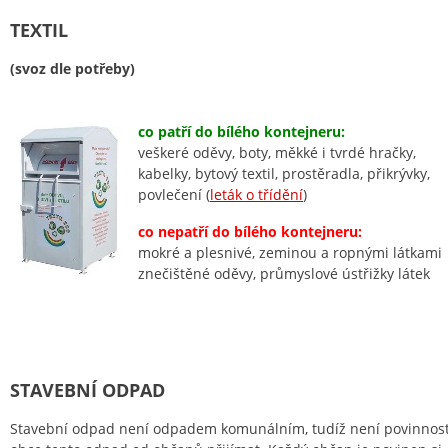
TEXTIL
(svoz dle potřeby)
co patří do bílého kontejneru:
veškeré oděvy, boty, měkké i tvrdé hračky,
kabelky, bytový textil, prostěradla, přikrývky,
povlečení (
leták o třídění
)
co nepatří do bílého kontejneru:
mokré a plesnivé, zeminou a ropnými látkami
znečištěné oděvy, průmyslové ústřižky látek
STAVEBNÍ ODPAD
Stavební odpad není odpadem komunálním, tudíž není povinnost