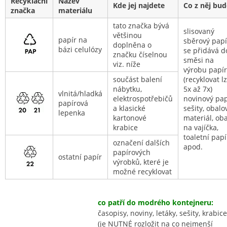
Recyklační
Název
Kde jej najdete
Co z něj bud
značka
materiálu
tato značka bývá
slisovaný
většinou
papír na
sběrový papí
doplněna o
bázi celulózy
se přidává d
značku číselnou
směsi na
viz. níže
výrobu papí
součást balení
(recyklovat l
nábytku,
5x až 7x)
vlnitá/hladká
elektrospotřebičů
novinový pap
papírová
a klasické
sešity, obalo
lepenka
kartonové
materiál, oba
krabice
na vajíčka,
toaletní papí
označení dalších
apod.
papírových
ostatní papír
výrobků, které je
možné recyklovat
co patří do modrého kontejneru:
časopisy, noviny, letáky, sešity, krabice
(je NUTNÉ rozložit na co nejmenší