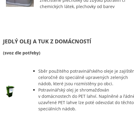
znečištěné plechovky od zbytků potravin či
chemických látek, plechovky od barev
JEDLÝ OLEJ A TUK Z DOMÁCNOSTÍ
(svoz dle potřeby)
Sběr použitého potravinářského oleje je zajiště
celoročně do speciálně upravených zelených
nádob, které jsou rozmístěny po obci.
Potravinářský olej je shromažďován
v domácnostech do PET lahví. Naplněné a řádn
uzavřené PET lahve lze poté odevzdat do těchto
speciálních nádob.