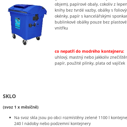
objem), papírové obaly, cokoliv z lepen
knihy bez tvrdé vazby, obálky s foliov
okénky, papír s kancelářskými sponka
bublinkové obálky pouze bez plastov
vnitřku
co nepatří do modrého kontejneru:
uhlový, mastný nebo jakkoliv znečiště
papír, použité plínky, plata od vajíček
SKLO
(svoz 1 x měsíčně)
Na svoz skla jsou po obci rozmístěny zelené 1100 l kontejne
240 l nádoby nebo podzemní kontejnery