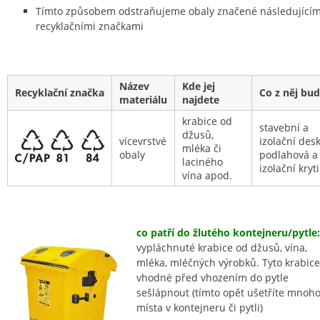
Tímto způsobem odstraňujeme obaly značené následujícím
recyklačními značkami
Název
Kde jej
Recyklační značka
Co z něj bu
materiálu
najdete
krabice od
stavební a
džusů,
vícevrstvé
izolační desk
mléka či
obaly
podlahová a
laciného
izolační kryt
vína apod.
co patří do žlutého kontejneru/pytle:
vypláchnuté krabice od džusů, vína,
mléka, mléčných výrobků. Tyto krabice
vhodné před vhozením do pytle
sešlápnout (tímto opět ušetříte mnoh
místa v kontejneru či pytli)