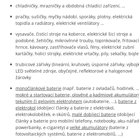
chladničky, mrazničky a obdobná chladící zařízení, …
pračky, sušičky, myčky nádobí, sporáky, plotny, elektrická
topidla a radiátory, elektrické ventilátory ...
vysavače, čistící stroje na koberce, elektrické šicí stroje a
podobné, žehličky, mikrovlnné trouby, topinkovače, fritovací
hrnce, kávovary, zastřihovače vlasů, fény, elektrické zubní
kartáčky, holicí strojky, elektrické vrtačky, pily, sekačky, bojl
trubicové zářivky (lineární, kruhové), úsporné zářivky, výbojk
LED světelné zdroje, obyčejné, reflektorové a halogenové
žárovky
monočlánkové baterie
(např. baterie z ovladačů, hodinek, ...
mokré a startovací baterie, olověné a kadmiové akumulátor
tekutým či gelovým elektrolytem
(autobaterie, ...),
baterie z
elektrokol
(dobíjecí články a baterie z elektrokol,
elektrokoloběžek, e-skútrů,
malé dobíjecí baterie
(dobíjecí
články a baterie pro mobilní telefony, notebooky, aku-nářad
powerbanky, e-cigarety) a
velké akumulátory
(baterie z
fotovoltaických systémů, baterie z elektromobilů, ...)