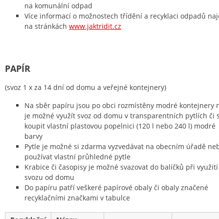
na komunální odpad
Více informací o možnostech třídění a recyklaci odpadů na
na stránkách
www.jaktridit.cz
PAPÍR
(svoz 1 x za 14 dní od domu a veřejné kontejnery)
Na sběr papíru jsou po obci rozmístěny modré kontejnery 
je možné využít svoz od domu v transparentních pytlích či s
koupit vlastní plastovou popelnici (120 l nebo 240 l) modré
barvy
Pytle je možné si zdarma vyzvedávat na obecním úřadě ne
používat vlastní průhledné pytle
Krabice či časopisy je možné svazovat do balíčků při využití
svozu od domu
Do papíru patří veškeré papírové obaly či obaly značené
recyklačními značkami v tabulce