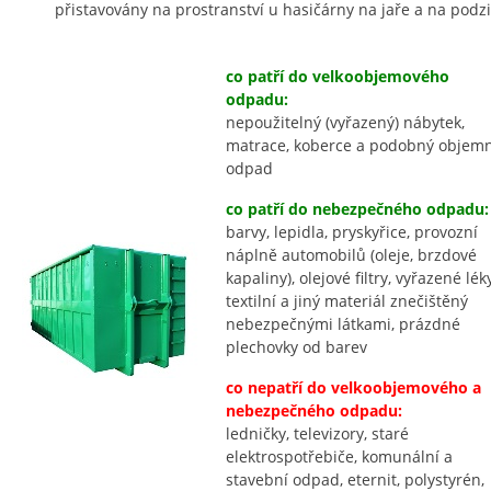
přistavovány na prostranství u hasičárny na jaře a na podz
co patří do velkoobjemového
odpadu:
nepoužitelný (vyřazený) nábytek,
matrace, koberce a podobný objem
odpad
co patří do nebezpečného odpadu:
barvy, lepidla, pryskyřice, provozní
náplně automobilů (oleje, brzdové
kapaliny), olejové filtry, vyřazené léky
textilní a jiný materiál znečištěný
nebezpečnými látkami, prázdné
plechovky od barev
co nepatří do velkoobjemového a
nebezpečného odpadu:
ledničky, televizory, staré
elektrospotřebiče, komunální a
stavební odpad, eternit, polystyrén,