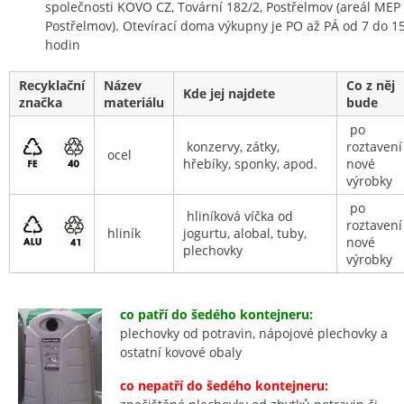
společnosti KOVO CZ, Tovární 182/2, Postřelmov (areál MEP
Postřelmov). Otevírací doma výkupny je PO až PÁ od 7 do 1
hodin
Recyklační
Název
Co z něj
Kde jej najdete
značka
materiálu
bude
po
konzervy, zátky,
roztavení
ocel
hřebíky, sponky, apod.
nové
výrobky
po
hliníková víčka od
roztavení
hliník
jogurtu, alobal, tuby,
nové
plechovky
výrobky
co patří do šedého kontejneru:
plechovky od potravin, nápojové plechovky a
ostatní kovové obaly
co nepatří do šedého kontejneru: