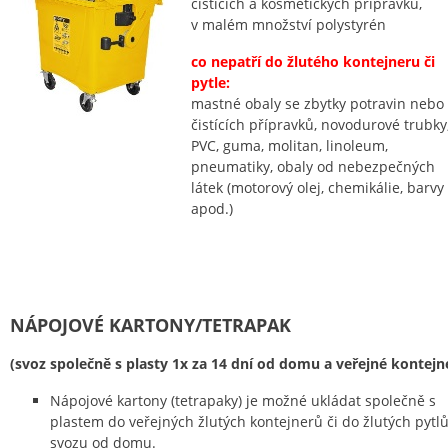
čistících a kosmetických přípravků,
v malém množství polystyrén
co nepatří do žlutého kontejneru či
pytle:
mastné obaly se zbytky potravin nebo
čistících přípravků, novodurové trubky
PVC, guma, molitan, linoleum,
pneumatiky, obaly od nebezpečných
látek (motorový olej, chemikálie, barvy
apod.)
NÁPOJOVÉ KARTONY/TETRAPAK
(svoz společně s plasty 1x za 14 dní od domu a veřejné kontejn
Nápojové kartony (tetrapaky) je možné ukládat společně s
plastem do veřejných žlutých kontejnerů či do žlutých pytlů
svozu od domu.