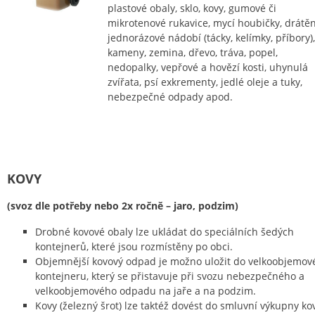
plastové obaly, sklo, kovy, gumové či
mikrotenové rukavice, mycí houbičky, drátěn
jednorázové nádobí (tácky, kelímky, příbory),
kameny, zemina, dřevo, tráva, popel,
nedopalky, vepřové a hovězí kosti, uhynulá
zvířata, psí exkrementy, jedlé oleje a tuky,
nebezpečné odpady apod.
KOVY
(svoz dle potřeby nebo 2x ročně – jaro, podzim)
Drobné kovové obaly lze ukládat do speciálních šedých
kontejnerů, které jsou rozmístěny po obci.
Objemnější kovový odpad je možno uložit do velkoobjemov
kontejneru, který se přistavuje při svozu nebezpečného a
velkoobjemového odpadu na jaře a na podzim.
Kovy (železný šrot) lze taktéž dovést do smluvní výkupny ko