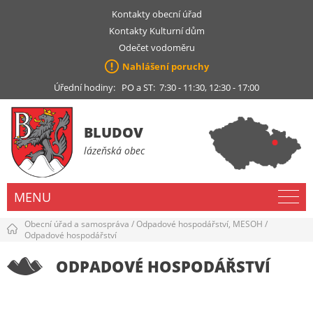
Kontakty obecní úřad
Kontakty Kulturní dům
Odečet vodoměru
Nahlášení poruchy
Úřední hodiny: PO a ST: 7:30 - 11:30, 12:30 - 17:00
BLUDOV
lázeňská obec
MENU
Obecní úřad a samospráva
/
Odpadové hospodářství, MESOH
/
Odpadové hospodářství
ODPADOVÉ HOSPODÁŘSTVÍ