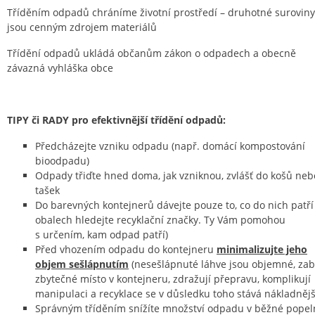
Tříděním odpadů chráníme životní prostředí – druhotné suroviny
jsou cenným zdrojem materiálů
Třídění odpadů ukládá občanům zákon o odpadech a obecně
závazná vyhláška obce
TIPY či RADY pro efektivnější třídění odpadů:
Předcházejte vzniku odpadu (např. domácí kompostování
bioodpadu)
Odpady třiďte hned doma, jak vzniknou, zvlášť do košů neb
tašek
Do barevných kontejnerů dávejte pouze to, co do nich patří
obalech hledejte recyklační značky. Ty Vám pomohou
s určením, kam odpad patří)
Před vhozením odpadu do kontejneru
minimalizujte jeho
objem sešlápnutím
(nesešlápnuté láhve jsou objemné, zabí
zbytečné místo v kontejneru, zdražují přepravu, komplikují
manipulaci a recyklace se v důsledku toho stává nákladnějš
Správným tříděním snížíte množství odpadu v běžné popeln