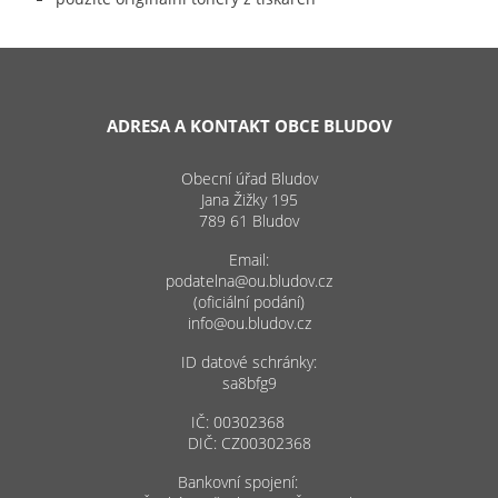
ADRESA A KONTAKT OBCE BLUDOV
Obecní úřad Bludov
Jana Žižky 195
789 61 Bludov
Email:
podatelna@ou.bludov.cz
(oficiální podání)
info@ou.bludov.cz
ID datové schránky:
sa8bfg9
IČ: 00302368
DIČ: CZ00302368
Bankovní spojení: