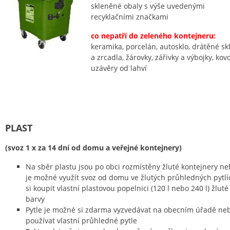
skleněné obaly s výše uvedenými
recyklačními značkami
co nepatří do zeleného kontejneru:
keramika, porcelán, autosklo, drátěné sk
a zrcadla, žárovky, zářivky a výbojky, kov
uzávěry od lahví
PLAST
(svoz 1 x za 14 dní od domu a veřejné kontejnery)
Na sběr plastu jsou po obci rozmístěny žluté kontejnery n
je možné využít svoz od domu ve žlutých průhledných pytlí
si koupit vlastní plastovou popelnici (120 l nebo 240 l) žluté
barvy
Pytle je možné si zdarma vyzvedávat na obecním úřadě ne
používat vlastní průhledné pytle