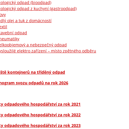
iologický odpad (bioodpad)
iologický odpad z kuchyní (gastroodpad)
ovy
edlý olej a tuk z domácností
extil
tavební odpad
neumatiky
elkoobjemový a nebezpečný odpad
ysloužilé elektro zařízení – místo zpětného odběru
iště kontejnerů na tříděný odpad
ogram svozu odpadů na rok 2026
ky odpadového hospodářství za rok 2021
ky odpadového hospodářství za rok 2022
ky odpadového hospodářství za rok 2023