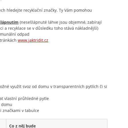
lech hledejte recyklační značky. Ty Vám pomohou
šlápnutím
(nesešlápnuté láhve jsou objemné, zabírají
i a recyklace se v důsledku toho stává nákladnější)
komunální odpad
stránkách
www.jaktridit.cz
žné využít svoz od domu v transparentních pytlích či si
t vlastní průhledné pytle
od domu
i značkami v tabulce
Co z něj bude