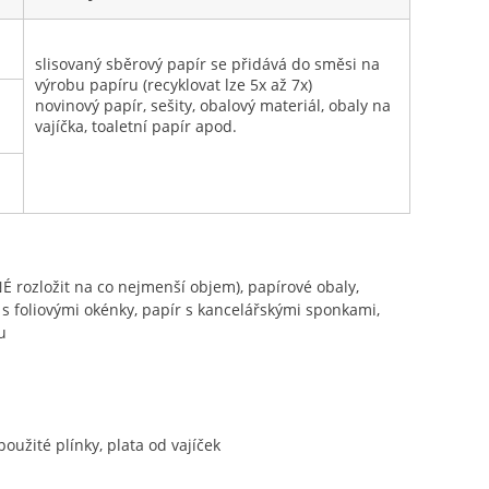
slisovaný sběrový papír se přidává do směsi na
výrobu papíru (recyklovat lze 5x až 7x)
novinový papír, sešity, obalový materiál, obaly na
vajíčka, toaletní papír apod.
TNÉ rozložit na co nejmenší objem), papírové obaly,
y s foliovými okénky, papír s kancelářskými sponkami,
u
oužité plínky, plata od vajíček