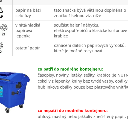
a
papír na bázi
tato značka bývá většinou doplněna o
celulózy
značku číselnou viz. níže
vlnitá/hladká
součást balení nábytku,
papírová
elektrospotřebičů a klasické kartonové
lepenka
krabice
označení dalších papírových výrobků,
ostatní papír
které je možné recyklovat
co patří do modrého kontejneru:
časopisy, noviny, letáky, sešity, krabice (je NU
cokoliv z lepenky, knihy bez tvrdé vazby, obálk
bublinkové obálky pouze bez plastového vnitřk
co nepatří do modrého kontejneru:
uhlový, mastný nebo jakkoliv znečištěný papír, p