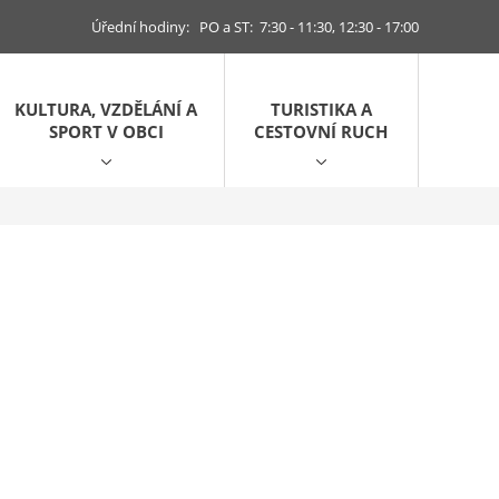
Úřední hodiny: PO a ST: 7:30 - 11:30, 12:30 - 17:00
KULTURA, VZDĚLÁNÍ A
TURISTIKA A
SPORT V OBCI
CESTOVNÍ RUCH