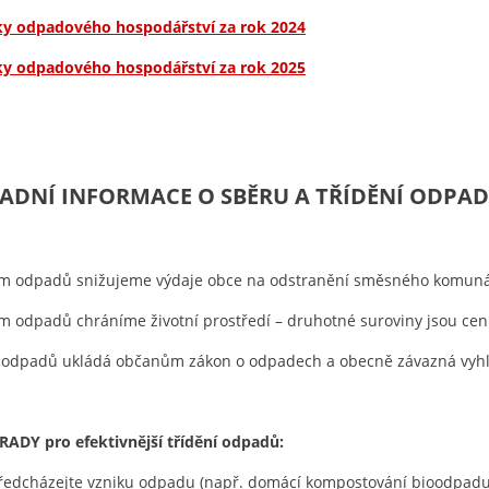
ky odpadového hospodářství za rok 2024
ky odpadového hospodářství za rok 2025
ADNÍ INFORMACE O SBĚRU A TŘÍDĚNÍ ODPAD
ím odpadů snižujeme výdaje obce na odstranění směsného komun
m odpadů chráníme životní prostředí – druhotné suroviny jsou ce
í odpadů ukládá občanům zákon o odpadech a obecně závazná vyh
 RADY pro efektivnější třídění odpadů:
ředcházejte vzniku odpadu (např. domácí kompostování bioodpadu