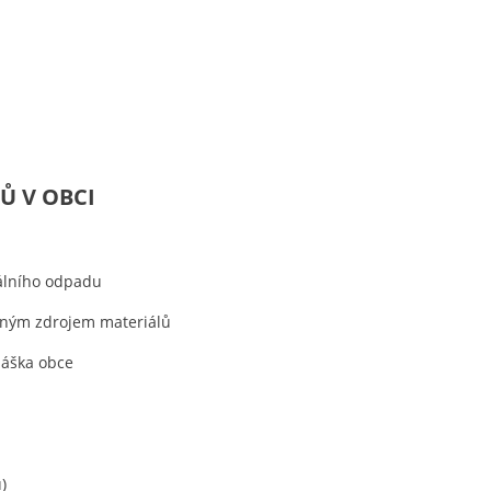
Ů V OBCI
álního odpadu
nným zdrojem materiálů
láška obce
)