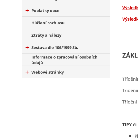
Výsled
Poplatky obce
Výsled
Hlášení rozhlasu
Ztráty a nálezy
Sestava dle 106/1999 Sb.
ZÁKL
Informace o zpracování osobních
údajů
Webové stránky
Tříděn
Třídění
Tříděn
TIPY či
P