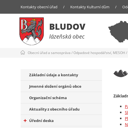
Kontakty obecní úřad
/
Kontakty Kulturní dům
/
Od
BLUDOV
lázeňská obec
Obecní úřad a samospráva
/
Odpadové hospodářství, MESOH
/
Základní údaje a kontakty
Jmenné složení orgánů obce
Základn
Organizační schéma
P
Aktuality z obecního úřadu
S
P
Úřední deska
N