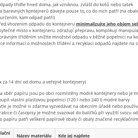
dpady třiďte hned doma, jak vzniknou, zvlášť do košů nebo tašek
o barevných kontejnerů dávejte pouze to, co do nich patří (na oba
 určením, kam odpad patří)
řed vhozením odpadu do kontejneru
minimalizujte jeho objem se
bytečné místo v kontejneru, zdražují přepravu, komplikují manipulac
právným tříděním snížíte množství odpadu v běžné popelnici na 
íce informací o možnostech třídění a recyklaci odpadů najdete na 
R
 x za 14 dní od domu a veřejné kontejnery)
a sběr papíru jsou po obci rozmístěny modré kontejnery nebo je mo
oupit vlastní plastovou popelnici (120 l nebo 240 l) modré barvy
ytle je možné si zdarma vyzvedávat na obecním úřadě nebo používa
rabice či časopisy je možné svazovat do balíčků při využití svozu 
o papíru patří veškeré papírové obaly či obaly značené recyklačním
lační
Název materiálu
Kde jej najdete