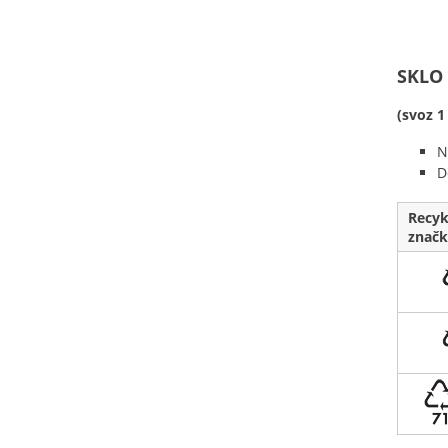
SKLO
(svoz 1
N
D
Recyk
značk