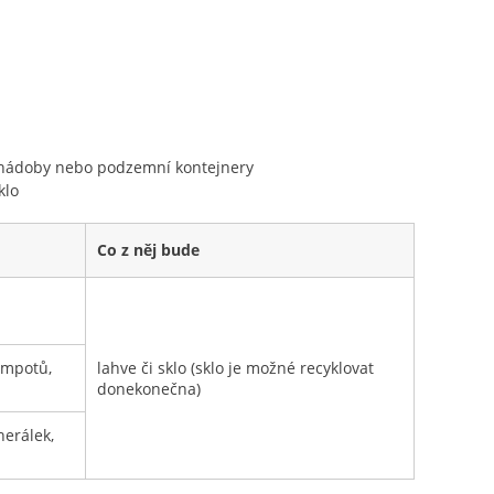
 l nádoby nebo podzemní kontejnery
klo
Co z něj bude
ompotů,
lahve či sklo (sklo je možné recyklovat
donekonečna)
nerálek,