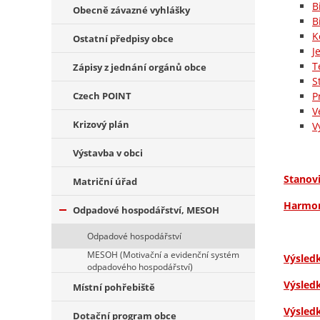
B
Obecně závazné vyhlášky
B
K
Ostatní předpisy obce
J
T
Zápisy z jednání orgánů obce
S
Czech POINT
P
V
Krizový plán
V
Výstavba v obci
Stanov
Matriční úřad
Harmon
Odpadové hospodářství, MESOH
Odpadové hospodářství
MESOH (Motivační a evidenční systém
Výsled
odpadového hospodářství)
Výsled
Místní pohřebiště
Výsled
Dotační program obce