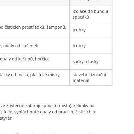
izolace do bund a
spacáků
 od čisticích prostředků, šamponů,
trubky
ie, obaly od sušenek
trubky
 obaly od kečupů, hořčice,
sáčky a tašky
k
 tácky od masa, plastové misky,
stavební izolační
materiál
ve zbytečně zabírají spoustu místa), kelímky od
 folie, vypláchnuté obaly od pracích, čistících a
styrén