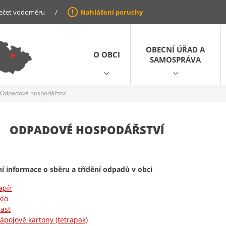
ečet vodoměru
/
Nahlášení poruchy
OBECNÍ ÚŘAD A
O OBCI
SAMOSPRÁVA
Odpadové hospodářství
ODPADOVÉ HOSPODÁŘSTVÍ
í informace o sběru a třídění odpadů v obci
apír
klo
last
ápojové kartony (tetrapak)