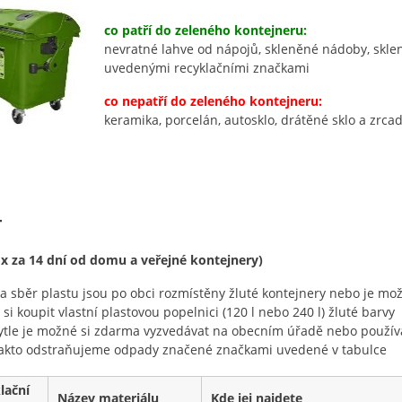
co patří do zeleného kontejneru:
nevratné lahve od nápojů, skleněné nádoby, sklen
uvedenými recyklačními značkami
co nepatří do zeleného kontejneru:
keramika, porcelán, autosklo, drátěné sklo a zrcad
T
 x za 14 dní od domu a veřejné kontejnery)
a sběr plastu jsou po obci rozmístěny žluté kontejnery nebo je mo
i si koupit vlastní plastovou popelnici (120 l nebo 240 l) žluté barvy
ytle je možné si zdarma vyzvedávat na obecním úřadě nebo používa
akto odstraňujeme odpady značené značkami uvedené v tabulce
lační
Název materiálu
Kde jej najdete