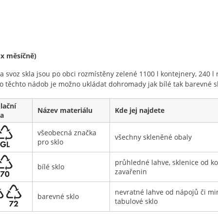
 x měsíčně)
a svoz skla jsou po obci rozmístěny zelené 1100 l kontejnery, 240
o těchto nádob je možno ukládat dohromady jak bílé tak barevné s
lační
Název materiálu
Kde jej najdete
a
všeobecná značka
všechny skleněné obaly
pro sklo
průhledné lahve, sklenice od k
bílé sklo
zavařenin
nevratné lahve od nápojů či mi
barevné sklo
tabulové sklo