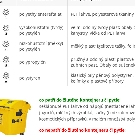
a
polyethylentereftalát
PET lahve, polyesterové tkaniny
vysokohustotní (tvrdý)
velmi odolný tvrdý plast; obaly
polyetylén
kanystry, víčka od PET lahví
nízkohustotní (měkký)
měkký plast; igelitové tašky, fol
polyetylén
pružný a odolný plast; plastové
polypropylén
zubních past. Obaly od sušene
klasický bílý pěnový polystyren,
polystyren
kelímky a plastové příbory
co patří do žlutého kontejneru či pytle:
sešlápnuté PET lahve od nápojů (nestlačené lah
jogurtů, mléčných výrobků, sáčky (i mikrotenové),
kosmetických přípravků, v malém množství poly
co nepatří do žlutého kontejneru či pytle: