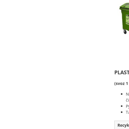
PLAS
(svoz 1
N
č
P
T
Recyk