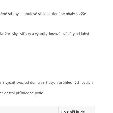
ěné střepy – tabulové sklo; a skleněné obaly s výše
la, žárovky, zářivky a výbojky, kovové uzávěry od lahví
žné využít svoz od domu ve žlutých průhledných pytlích
t vlastní průhledné pytle
Co z něj bude