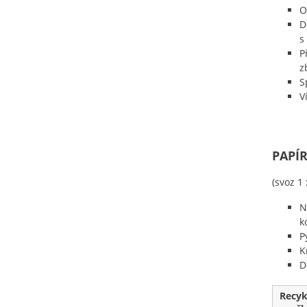
O
D
s
P
z
S
V
PAPÍ
(svoz 1
N
k
P
K
D
Recyk