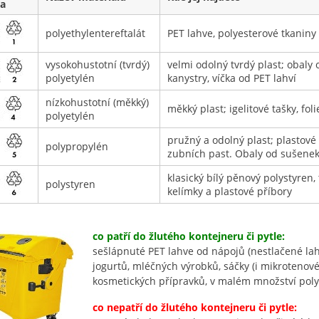
a
polyethylentereftalát
PET lahve, polyesterové tkaniny
vysokohustotní (tvrdý)
velmi odolný tvrdý plast; obaly
polyetylén
kanystry, víčka od PET lahví
nízkohustotní (měkký)
měkký plast; igelitové tašky, fol
polyetylén
pružný a odolný plast; plastové
polypropylén
zubních past. Obaly od sušene
klasický bílý pěnový polystyren,
polystyren
kelímky a plastové příbory
co patří do žlutého kontejneru či pytle:
sešlápnuté PET lahve od nápojů (nestlačené lah
jogurtů, mléčných výrobků, sáčky (i mikrotenové),
kosmetických přípravků, v malém množství poly
co nepatří do žlutého kontejneru či pytle: