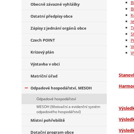
B
Obecně závazné vyhlášky
B
K
Ostatní předpisy obce
J
T
Zápisy z jednání orgánů obce
S
Czech POINT
P
V
Krizový plán
V
Výstavba v obci
Stanov
Matriční úřad
Harmon
Odpadové hospodářství, MESOH
Odpadové hospodářství
MESOH (Motivační a evidenční systém
Výsled
odpadového hospodářství)
Výsled
Místní pohřebiště
Výsled
Dotační program obce