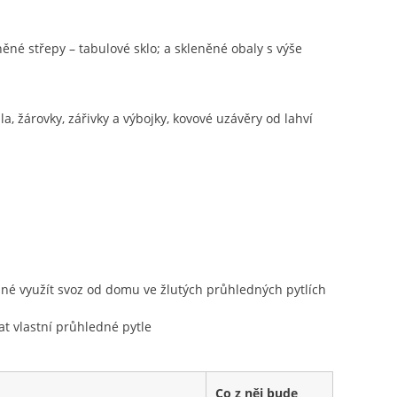
ěné střepy – tabulové sklo; a skleněné obaly s výše
la, žárovky, zářivky a výbojky, kovové uzávěry od lahví
žné využít svoz od domu ve žlutých průhledných pytlích
t vlastní průhledné pytle
Co z něj bude