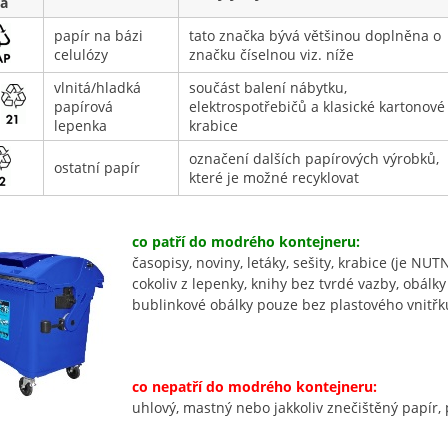
a
papír na bázi
tato značka bývá většinou doplněna o
celulózy
značku číselnou viz. níže
vlnitá/hladká
součást balení nábytku,
papírová
elektrospotřebičů a klasické kartonové
lepenka
krabice
označení dalších papírových výrobků,
ostatní papír
které je možné recyklovat
co patří do modrého kontejneru:
časopisy, noviny, letáky, sešity, krabice (je NU
cokoliv z lepenky, knihy bez tvrdé vazby, obálk
bublinkové obálky pouze bez plastového vnitřk
co nepatří do modrého kontejneru:
uhlový, mastný nebo jakkoliv znečištěný papír, p