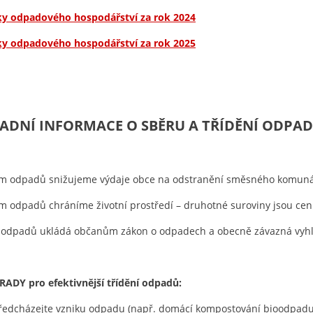
ky odpadového hospodářství za rok 2024
ky odpadového hospodářství za rok 2025
ADNÍ INFORMACE O SBĚRU A TŘÍDĚNÍ ODPAD
ím odpadů snižujeme výdaje obce na odstranění směsného komun
m odpadů chráníme životní prostředí – druhotné suroviny jsou ce
í odpadů ukládá občanům zákon o odpadech a obecně závazná vyh
 RADY pro efektivnější třídění odpadů:
ředcházejte vzniku odpadu (např. domácí kompostování bioodpadu