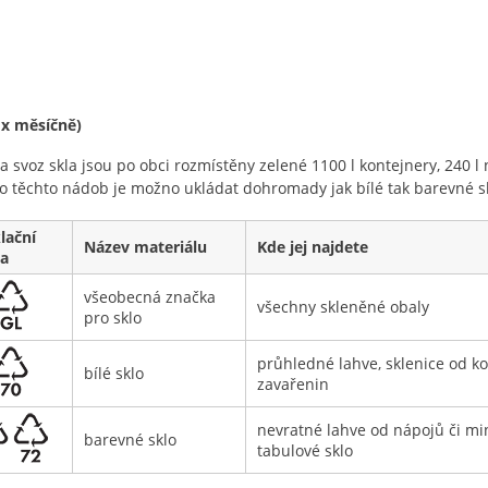
 x měsíčně)
a svoz skla jsou po obci rozmístěny zelené 1100 l kontejnery, 240
o těchto nádob je možno ukládat dohromady jak bílé tak barevné s
lační
Název materiálu
Kde jej najdete
a
všeobecná značka
všechny skleněné obaly
pro sklo
průhledné lahve, sklenice od k
bílé sklo
zavařenin
nevratné lahve od nápojů či mi
barevné sklo
tabulové sklo