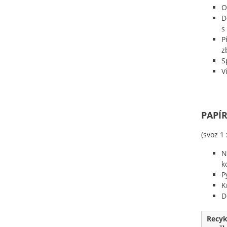
O
D
s
P
z
S
V
PAPÍ
(svoz 1
N
k
P
K
D
Recyk