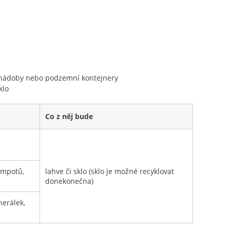
 l nádoby nebo podzemní kontejnery
klo
Co z něj bude
ompotů,
lahve či sklo (sklo je možné recyklovat
donekonečna)
nerálek,