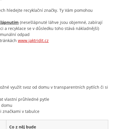
lech hledejte recyklační značky. Ty Vám pomohou
šlápnutím
(nesešlápnuté láhve jsou objemné, zabírají
i a recyklace se v důsledku toho stává nákladnější)
komunální odpad
stránkách
www.jaktridit.cz
žné využít svoz od domu v transparentních pytlích či si
t vlastní průhledné pytle
od domu
i značkami v tabulce
Co z něj bude