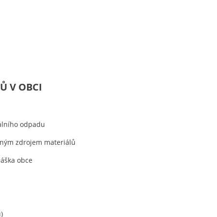
Ů V OBCI
álního odpadu
nným zdrojem materiálů
láška obce
)