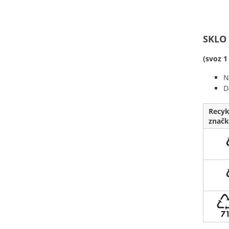
SKLO
(svoz 1
N
D
Recyk
značk