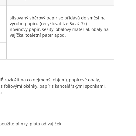
slisovaný sběrový papír se přidává do směsi na
výrobu papíru (recyklovat lze 5x až 7x)
novinový papír, sešity, obalový materiál, obaly na
vajíčka, toaletní papír apod.
TNÉ rozložit na co nejmenší objem), papírové obaly,
y s foliovými okénky, papír s kancelářskými sponkami,
u
oužité plínky, plata od vajíček