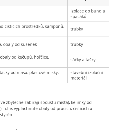
izolace do bund a
spacáků
 od čisticích prostředků, šamponů,
trubky
ie, obaly od sušenek
trubky
 obaly od kečupů, hořčice,
sáčky a tašky
k
 tácky od masa, plastové misky,
stavební izolační
materiál
ve zbytečně zabírají spoustu místa), kelímky od
 folie, vypláchnuté obaly od pracích, čistících a
styrén