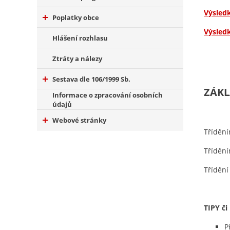
Výsled
Poplatky obce
Výsled
Hlášení rozhlasu
Ztráty a nálezy
Sestava dle 106/1999 Sb.
ZÁKL
Informace o zpracování osobních
údajů
Webové stránky
Tříděn
Třídění
Tříděn
TIPY či
P