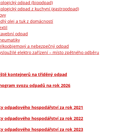
iologický odpad (bioodpad)
iologický odpad z kuchyní (gastroodpad)
ovy
edlý olej a tuk z domácností
extil
tavební odpad
neumatiky
elkoobjemový a nebezpečný odpad
ysloužilé elektro zařízení – místo zpětného odběru
iště kontejnerů na tříděný odpad
ogram svozu odpadů na rok 2026
ky odpadového hospodářství za rok 2021
ky odpadového hospodářství za rok 2022
ky odpadového hospodářství za rok 2023