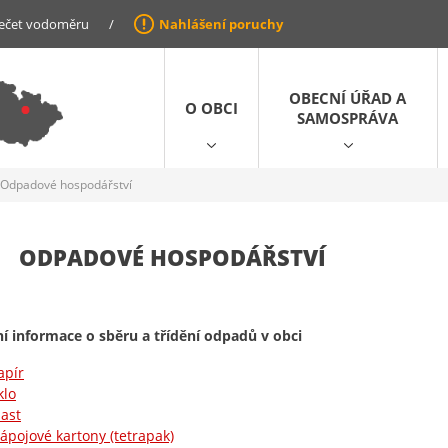
ečet vodoměru
/
Nahlášení poruchy
OBECNÍ ÚŘAD A
O OBCI
SAMOSPRÁVA
Odpadové hospodářství
ODPADOVÉ HOSPODÁŘSTVÍ
í informace o sběru a třídění odpadů v obci
apír
klo
last
ápojové kartony (tetrapak)