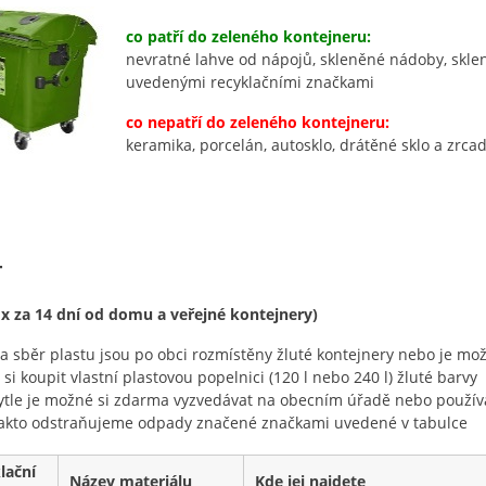
co patří do zeleného kontejneru:
nevratné lahve od nápojů, skleněné nádoby, sklen
uvedenými recyklačními značkami
co nepatří do zeleného kontejneru:
keramika, porcelán, autosklo, drátěné sklo a zrcad
T
 x za 14 dní od domu a veřejné kontejnery)
a sběr plastu jsou po obci rozmístěny žluté kontejnery nebo je mo
i si koupit vlastní plastovou popelnici (120 l nebo 240 l) žluté barvy
ytle je možné si zdarma vyzvedávat na obecním úřadě nebo používa
akto odstraňujeme odpady značené značkami uvedené v tabulce
lační
Název materiálu
Kde jej najdete