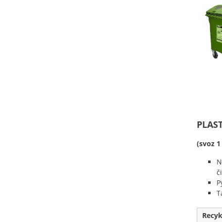
PLAS
(svoz 1
N
č
P
T
Recyk