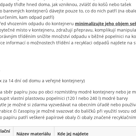
dpady třiďte hned doma, jak vzniknou, zvlášť do košů nebo tašek
o barevných kontejnerů dávejte pouze to, co do nich patří (na oba
 určením, kam odpad patří)
řed vhozením odpadu do kontejneru
minimalizujte jeho objem se
bytečné místo v kontejneru, zdražují přepravu, komplikují manipulac
právným tříděním snížíte množství odpadu v běžné popelnici na 
íce informací o možnostech třídění a recyklaci odpadů najdete na 
R
 x za 14 dní od domu a veřejné kontejnery)
a sběr papíru jsou po obci rozmístěny modré kontejnery nebo je mo
oupit vlastní plastovou popelnici (120 l nebo 240 l) modré barvy
ytle je možné si zdarma vyzvedávat na obecním úřadě nebo používa
rabice či časopisy je možné svazovat do balíčků při využití svozu 
o papíru patří veškeré papírové obaly či obaly značené recyklačním
lační
Název materiálu
Kde jej najdete