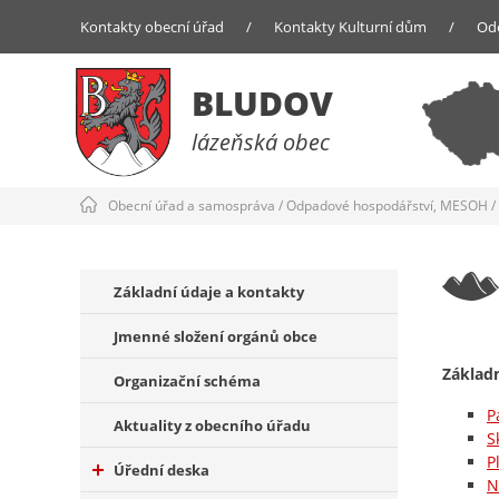
Kontakty obecní úřad
/
Kontakty Kulturní dům
/
Od
BLUDOV
lázeňská obec
Obecní úřad a samospráva
/
Odpadové hospodářství, MESOH
/
Základní údaje a kontakty
Jmenné složení orgánů obce
Základn
Organizační schéma
P
Aktuality z obecního úřadu
S
P
Úřední deska
N