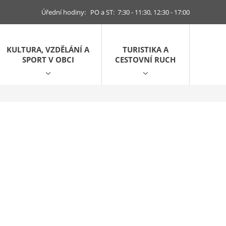
Úřední hodiny: PO a ST: 7:30 - 11:30, 12:30 - 17:00
KULTURA, VZDĚLÁNÍ A
TURISTIKA A
SPORT V OBCI
CESTOVNÍ RUCH