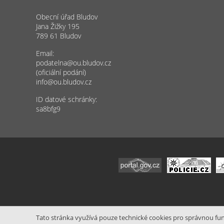
Obecní úřad Bludov
Jana Žižky 195
789 61 Bludov
Email:
podatelna@ou.bludov.cz
(oficiální podání)
info@ou.bludov.cz
ID datové schránky:
sa8bfg9
Tato stránka využívá pouze technické cookies pro správnou funk