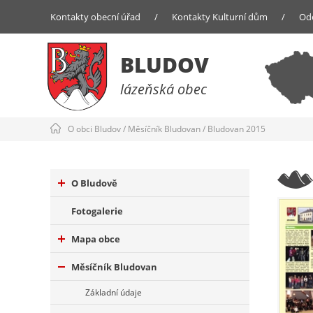
Kontakty obecní úřad
/
Kontakty Kulturní dům
/
Od
BLUDOV
lázeňská obec
O obci Bludov
/
Měsíčník Bludovan
/
Bludovan 2015
O Bludově
Fotogalerie
Mapa obce
Měsíčník Bludovan
Základní údaje