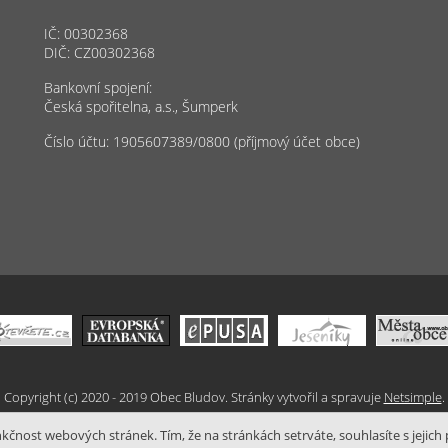
IČ: 00302368
DIČ: CZ00302368
Bankovní spojení:
Česká spořitelna, a.s., Šumperk
Číslo účtu: 1905607389/0800 (příjmový účet obce)
Copyright (c) 2020 - 2019 Obec Bludov. Stránky vytvořil a spravuje
Netsimple
.
čnost webových stránek. Tím, že na stránkách setrváte, souhlasíte s jejich