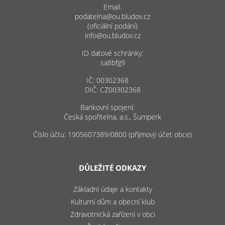
Email:
podatelna@ou.bludov.cz
(oficiální podání)
info@ou.bludov.cz
ID datové schránky:
sa8bfg9
IČ: 00302368
DIČ: CZ00302368
Bankovní spojení:
Česká spořitelna, a.s., Šumperk
Číslo účtu: 1905607389/0800 (příjmový účet obce)
DŮLEŽITÉ ODKAZY
Základní údaje a kontakty
Kulturní dům a obecní klub
Zdravotnická zařízení v obci