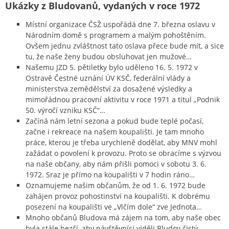
Ukázky z Bludovanů, vydaných v roce 1972
Místní organizace ČSŽ uspořádá dne 7. března oslavu v
Národním domě s programem a malým pohoštěním.
Ovšem jednu zvláštnost tato oslava přece bude mít, a sice
tu, že naše ženy budou obsluhovat jen mužové…
Našemu JZD 5. pětiletky bylo uděleno 16. 5. 1972 v
Ostravě Čestné uznání ÚV KSČ, federální vlády a
ministerstva zemědělství za dosažené výsledky a
mimořádnou pracovní aktivitu v roce 1971 a titul „Podnik
50. výročí vzniku KSČ“…
Začíná nám letní sezona a pokud bude teplé počasí,
začne i rekreace na našem koupališti. Je tam mnoho
práce, kterou je třeba urychleně dodělat, aby MNV mohl
zažádat o povolení k provozu. Proto se obracíme s výzvou
na naše občany, aby nám přišli pomoci v sobotu 3. 6.
1972. Sraz je přímo na koupališti v 7 hodin ráno…
Oznamujeme našim občanům, že od 1. 6. 1972 bude
zahájen provoz pohostinství na koupališti. K dobrému
posezení na koupališti ve „Vlčím dole“ zve Jednota…
Mnoho občanů Bludova má zájem na tom, aby naše obec
byla stále hezčí, aby návštěvníci viděli Bludov čistý,