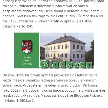
později nepravidelně. Zprvu se prodával za 2.- Kč, později rada
rozhodla vzhledem k důležitosti informovat občany o
bezplatném dodávání do všech domů v Bludově a tak je tomu
dodnes. Grafiku a tisk zajišťovalo Petit Studio v Šumperku a od
roku 1995 měsíčník Bludovan graficky upravuje a tiskne
tiskárna KartoTISK.
Od roku 1995 Bludovan vychází pravidelně desetkrát ročně,
každý měsíc s výjimkou ledna a srpna se objevuje v našich
schránkách. Vydavatelem je Obecní úřad Bludov. Od konce
roku 2002 má Bludovan trochu jinou podobu, na první straně je
kresba /obr. 4/ radnice. V současné době se Bludovan tiskne v
nákladu 1.150 kusů.