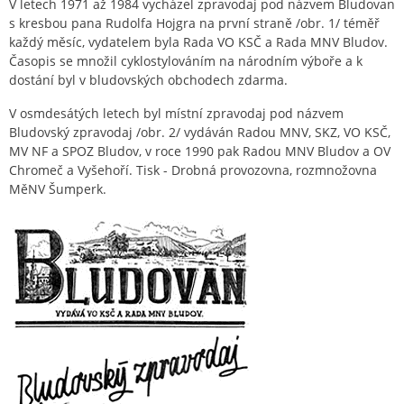
V letech 1971 až 1984 vycházel zpravodaj pod názvem Bludovan
s kresbou pana Rudolfa Hojgra na první straně /obr. 1/ téměř
každý měsíc, vydatelem byla Rada VO KSČ a Rada MNV Bludov.
Časopis se množil cyklostylováním na národním výboře a k
dostání byl v bludovských obchodech zdarma.
V osmdesátých letech byl místní zpravodaj pod názvem
Bludovský zpravodaj /obr. 2/ vydáván Radou MNV, SKZ, VO KSČ,
MV NF a SPOZ Bludov, v roce 1990 pak Radou MNV Bludov a OV
Chromeč a Vyšehoří. Tisk - Drobná provozovna, rozmnožovna
MěNV Šumperk.