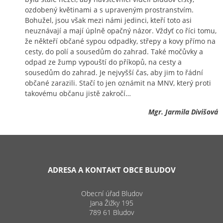
ozdobený květinami a s upraveným prostranstvím.
Bohužel, jsou však mezi námi jedinci, kteří toto asi
neuznávají a mají úplně opačný názor. Vždyť co říci tomu,
že někteří občané sypou odpadky, střepy a kovy přímo na
cesty, do polí a sousedům do zahrad. Také močůvky a
odpad ze žump vypouští do příkopů, na cesty a
sousedům do zahrad. Je nejvyšší čas, aby jim to řádní
občané zarazili. Stačí to jen oznámit na MNV, který proti
takovému občanu jistě zakročí…
Mgr. Jarmila Divišová
ADRESA A KONTAKT OBCE BLUDOV
Obecní úřad Bludov
Jana Žižky 195
789 61 Bludov