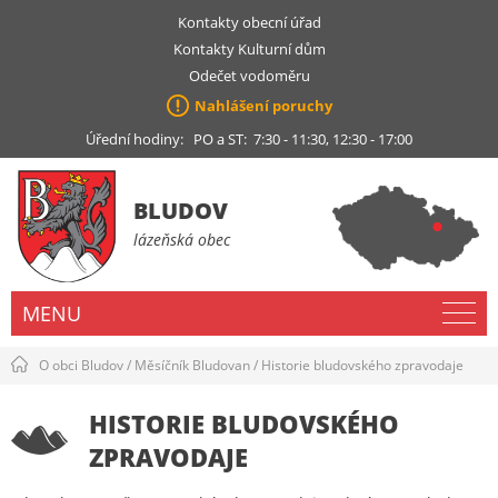
Kontakty obecní úřad
Kontakty Kulturní dům
Odečet vodoměru
Nahlášení poruchy
Úřední hodiny: PO a ST: 7:30 - 11:30, 12:30 - 17:00
BLUDOV
lázeňská obec
MENU
O obci Bludov
/
Měsíčník Bludovan
/
Historie bludovského zpravodaje
HISTORIE BLUDOVSKÉHO
ZPRAVODAJE