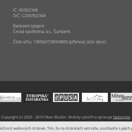
IČ: 00302368
DIČ: CZ00302368
Bankovní spojení:
Česká spořitelna, a.s., Šumperk
Číslo účtu: 1905607389/0800 (příjmový účet obce)
Copyright (c) 2020 - 2019 Obec Bludov. Stránky vytvořil a spravuje
Netsimple
.
čnost webových stránek. Tím, že na stránkách setrváte, souhlasíte s jejich