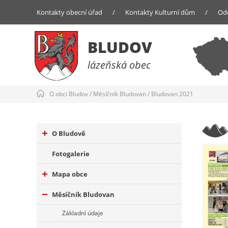
Kontakty obecní úřad
/
Kontakty Kulturní dům
/
Od
BLUDOV
lázeňská obec
O obci Bludov
/
Měsíčník Bludovan
/
Bludovan 2021
O Bludově
Fotogalerie
Mapa obce
Měsíčník Bludovan
Základní údaje