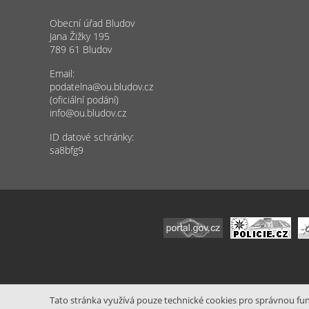
Obecní úřad Bludov
Jana Žižky 195
789 61 Bludov
Email:
podatelna@ou.bludov.cz
(oficiální podání)
info@ou.bludov.cz
ID datové schránky:
sa8bfg9
Tato stránka využívá pouze technické cookies pro správnou funk