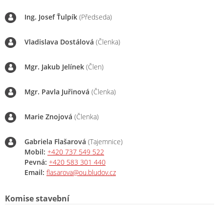
Ing. Josef Ťulpík
(Předseda)
Vladislava Dostálová
(Členka)
Mgr. Jakub Jelínek
(Člen)
Mgr. Pavla Juřinová
(Členka)
Marie Znojová
(Členka)
Gabriela Flašarová
(Tajemnice)
Mobil:
+420 737 549 522
Pevná:
+420 583 301 440
Email:
flasarova@ou.bludov.cz
Komise stavební