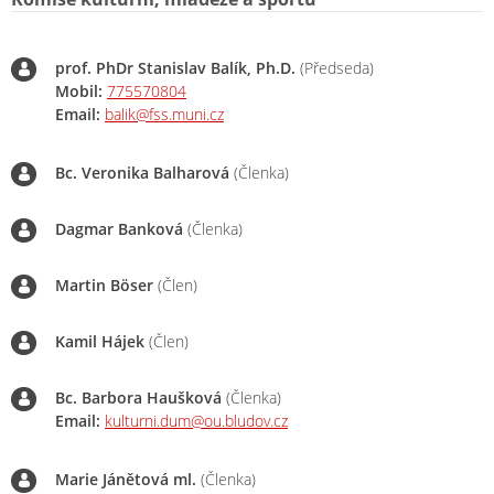
prof. PhDr Stanislav Balík, Ph.D.
(Předseda)
Mobil:
775570804
Email:
balik@fss.muni.cz
Bc. Veronika Balharová
(Členka)
Dagmar Banková
(Členka)
Martin Böser
(Člen)
Kamil Hájek
(Člen)
Bc. Barbora Haušková
(Členka)
Email:
kulturni.dum@ou.bludov.cz
Marie Jánětová ml.
(Členka)