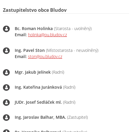
Zastupitelstvo obce Bludov
Bc. Roman Holinka
(Starosta - uvolněný)
Email:
holinka@ou.bludov.cz
Ing. Pavel Ston
(Místostarosta - neuvolněný)
Email:
ston@ou.bludov.cz
Mgr. Jakub Jelínek
(Radní)
Ing. Kateřina Juránková
(Radní)
JUDr. Josef Sedláček ml.
(Radní)
Ing. Jaroslav Balhar, MBA.
(Zastupitel)