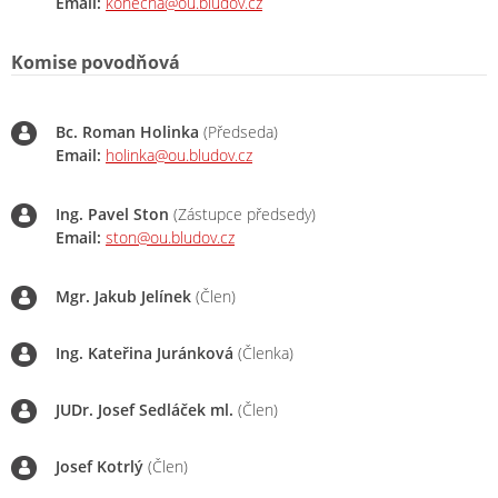
Email:
konecna@ou.bludov.cz
Komise povodňová
Bc. Roman Holinka
(Předseda)
Email:
holinka@ou.bludov.cz
Ing. Pavel Ston
(Zástupce předsedy)
Email:
ston@ou.bludov.cz
Mgr. Jakub Jelínek
(Člen)
Ing. Kateřina Juránková
(Členka)
JUDr. Josef Sedláček ml.
(Člen)
Josef Kotrlý
(Člen)