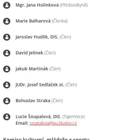
Mgr. Jana Holinková
(Předsedkyně)
Marie Balharová
(Členka)
Jaroslav Hudlík, DiS.
(Člen)
David Jelínek
(Člen)
Jakub Martinák
(Člen)
JUDr. Josef Sedláček st.
(Člen)
Bohuslav Straka
(Člen)
Lucie Šoupalová, DiS.
(Tajemnice)
Email:
soupalova@ou.bludov.cz
Komise kulturní, mládeže a sportu