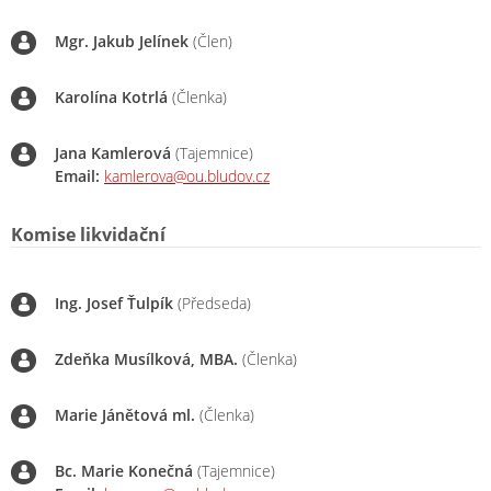
Mgr. Jakub Jelínek
(Člen)
Karolína Kotrlá
(Členka)
Jana Kamlerová
(Tajemnice)
Email:
kamlerova@ou.bludov.cz
Komise likvidační
Ing. Josef Ťulpík
(Předseda)
Zdeňka Musílková, MBA.
(Členka)
Marie Jánětová ml.
(Členka)
Bc. Marie Konečná
(Tajemnice)