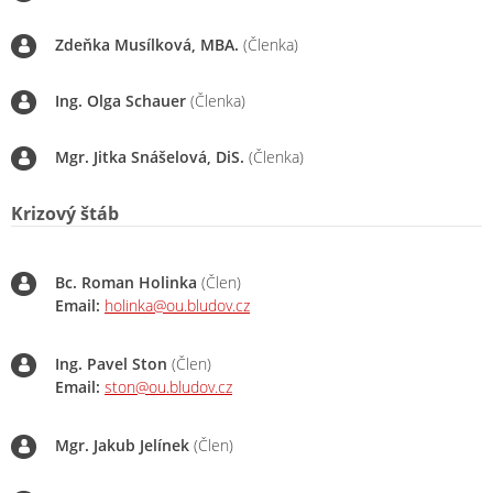
Zdeňka Musílková, MBA.
(Členka)
Ing. Olga Schauer
(Členka)
Mgr. Jitka Snášelová, DiS.
(Členka)
Krizový štáb
Bc. Roman Holinka
(Člen)
Email:
holinka@ou.bludov.cz
Ing. Pavel Ston
(Člen)
Email:
ston@ou.bludov.cz
Mgr. Jakub Jelínek
(Člen)