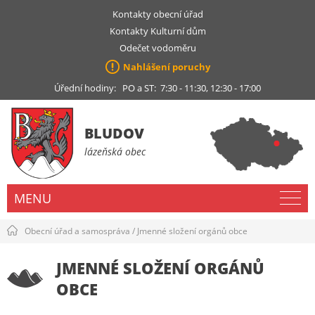
Kontakty obecní úřad
Kontakty Kulturní dům
Odečet vodoměru
Nahlášení poruchy
Úřední hodiny: PO a ST: 7:30 - 11:30, 12:30 - 17:00
BLUDOV
lázeňská obec
MENU
Obecní úřad a samospráva
/
Jmenné složení orgánů obce
JMENNÉ SLOŽENÍ ORGÁNŮ
OBCE