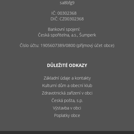
sa8bfg9
IČ: 00302368
DIČ: CZ00302368
Bankovní spojení:
Česká spořitelna, a.s., Šumperk
Číslo účtu: 1905607389/0800 (příjmový účet obce)
DŮLEŽITÉ ODKAZY
Základní údaje a kontakty
Kulturní dům a obecní klub
Zdravotnická zařízení v obci
Česká pošta, s.p.
Výstavba v obci
Poplatky obce