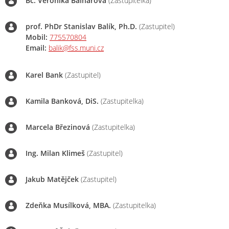
Bc. Veronika Balharová
(Zastupitelka)
prof. PhDr Stanislav Balík, Ph.D.
(Zastupitel)
Mobil:
775570804
Email:
balik@fss.muni.cz
Karel Bank
(Zastupitel)
Kamila Banková, DiS.
(Zastupitelka)
Marcela Březinová
(Zastupitelka)
Ing. Milan Klimeš
(Zastupitel)
Jakub Matějček
(Zastupitel)
Zdeňka Musílková, MBA.
(Zastupitelka)