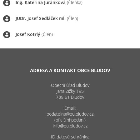
Ing. Kateřina Juránková
(Členka)
JUDr. Josef Sedláček ml.
(Člen)
Josef Kotrlý
(Člen)
ADRESA A KONTAKT OBCE BLUDOV
Obecní úřad Bludov
Jana Žižky 195
789 61 Bludov
Email:
podatelna@ou.bludov.cz
(oficiální podání)
info@ou.bludov.cz
ID datové schránky: