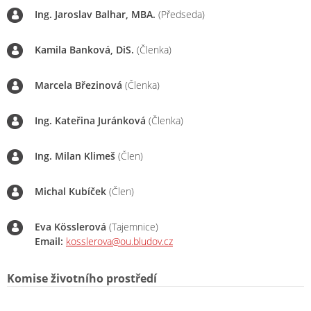
Ing. Jaroslav Balhar, MBA.
(Předseda)
Kamila Banková, DiS.
(Členka)
Marcela Březinová
(Členka)
Ing. Kateřina Juránková
(Členka)
Ing. Milan Klimeš
(Člen)
Michal Kubíček
(Člen)
Eva Kösslerová
(Tajemnice)
Email:
kosslerova@ou.bludov.cz
Komise životního prostředí