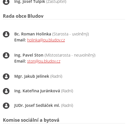
Ing. Josef Ťulpík
(Zastupitel)
Rada obce Bludov
Bc. Roman Holinka
(Starosta - uvolněný)
Email:
holinka@ou.bludov.cz
Ing. Pavel Ston
(Místostarosta - neuvolněný)
Email:
ston@ou.bludov.cz
Mgr. Jakub Jelínek
(Radní)
Ing. Kateřina Juránková
(Radní)
JUDr. Josef Sedláček ml.
(Radní)
Komise sociální a bytová