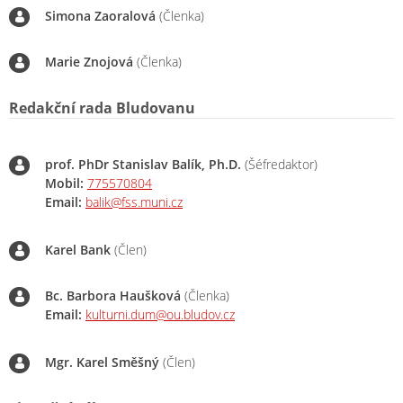
Simona Zaoralová
(Členka)
Marie Znojová
(Členka)
Redakční rada Bludovanu
prof. PhDr Stanislav Balík, Ph.D.
(Šéfredaktor)
Mobil:
775570804
Email:
balik@fss.muni.cz
Karel Bank
(Člen)
Bc. Barbora Haušková
(Členka)
Email:
kulturni.dum@ou.bludov.cz
Mgr. Karel Směšný
(Člen)