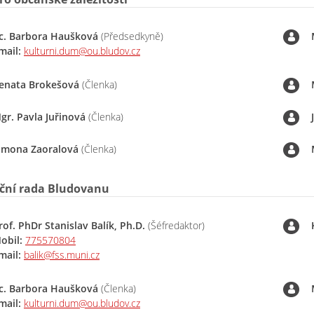
c. Barbora Haušková
(Předsedkyně)
mail:
kulturni.dum@ou.bludov.cz
enata Brokešová
(Členka)
gr. Pavla Juřinová
(Členka)
imona Zaoralová
(Členka)
ční rada Bludovanu
rof. PhDr Stanislav Balík, Ph.D.
(Šéfredaktor)
obil:
775570804
mail:
balik@fss.muni.cz
c. Barbora Haušková
(Členka)
mail:
kulturni.dum@ou.bludov.cz