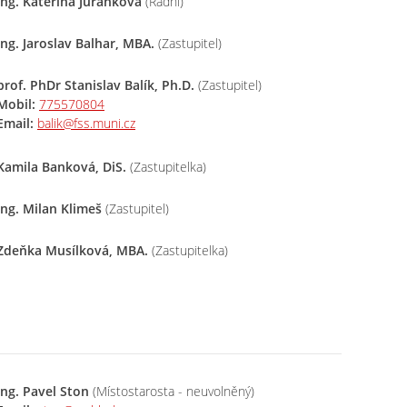
Ing. Kateřina Juránková
(Radní)
Ing. Jaroslav Balhar, MBA.
(Zastupitel)
prof. PhDr Stanislav Balík, Ph.D.
(Zastupitel)
Mobil:
775570804
Email:
balik@fss.muni.cz
Kamila Banková, DiS.
(Zastupitelka)
Ing. Milan Klimeš
(Zastupitel)
Zdeňka Musílková, MBA.
(Zastupitelka)
Ing. Pavel Ston
(Místostarosta - neuvolněný)