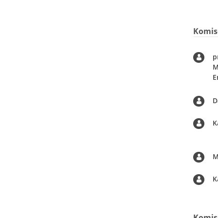
Komise
p
M
E
D
K
M
K
Komise