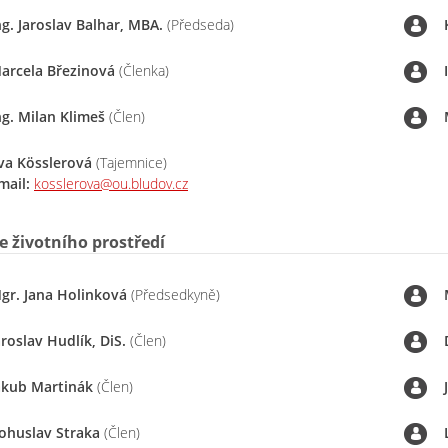
ng. Jaroslav Balhar, MBA.
(Předseda)
arcela Březinová
(Členka)
ng. Milan Klimeš
(Člen)
va Kösslerová
(Tajemnice)
mail:
kosslerova@ou.bludov.cz
 životního prostředí
gr. Jana Holinková
(Předsedkyně)
aroslav Hudlík, DiS.
(Člen)
akub Martinák
(Člen)
ohuslav Straka
(Člen)