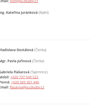
Email:
ston@ou.bludov.cz
Ing. Kateřina Juránková
(Radní)
Vladislava Dostálová
(Členka)
Mgr. Pavla Juřinová
(Členka)
Gabriela Flašarová
(Tajemnice)
Mobil:
+420 737 549 522
Pevná:
+420 583 301 440
Email:
flasarova@ou.bludov.cz