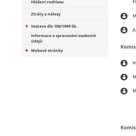
E
Hlášení rozhlasu
Ztráty a nálezy
M
Sestava dle 106/1999 Sb.
J
Informace o zpracování osobních
údajů
Komise
Webové stránky
I
M
M
Komis