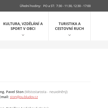
Úřední hodiny: PO a ST: 7:30 - 11:30, 12:30 - 17:00
KULTURA, VZDĚLÁNÍ A
TURISTIKA A
SPORT V OBCI
CESTOVNÍ RUCH
Ing. Pavel Ston
(Místostarosta - neuvolněný)
Email:
ston@ou.bludov.cz