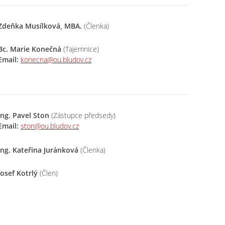
Zdeňka Musílková, MBA.
(Členka)
Bc. Marie Konečná
(Tajemnice)
Email:
konecna@ou.bludov.cz
Ing. Pavel Ston
(Zástupce předsedy)
Email:
ston@ou.bludov.cz
Ing. Kateřina Juránková
(Členka)
Josef Kotrlý
(Člen)