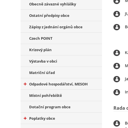
M
Obecně závazné vyhlášky
J
Ostatní předpisy obce
B
Zápisy z jednání orgánů obce
Czech POINT
Krizový plán
K
Výstavba v obci
M
Matriční úřad
J
Odpadové hospodářství, MESOH
I
Místní pohřebiště
Dotační program obce
Rada 
Poplatky obce
B