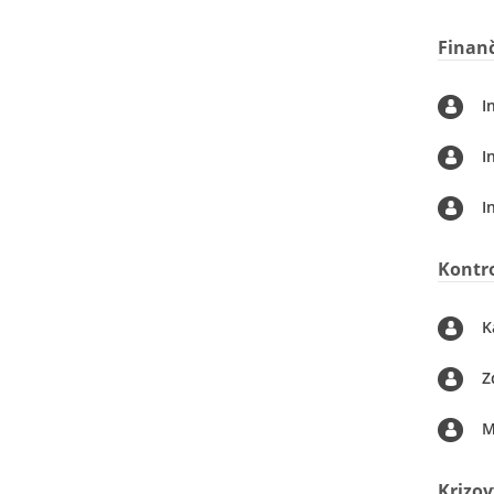
Finanč
I
I
I
Kontro
K
Z
M
Krizov