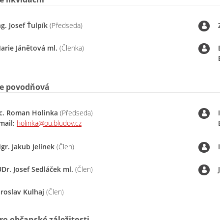
ng. Josef Ťulpík
(Předseda)
arie Jánětová ml.
(Členka)
e povodňová
c. Roman Holinka
(Předseda)
mail:
holinka@ou.bludov.cz
gr. Jakub Jelínek
(Člen)
UDr. Josef Sedláček ml.
(Člen)
aroslav Kulhaj
(Člen)
ro občanské záležitosti