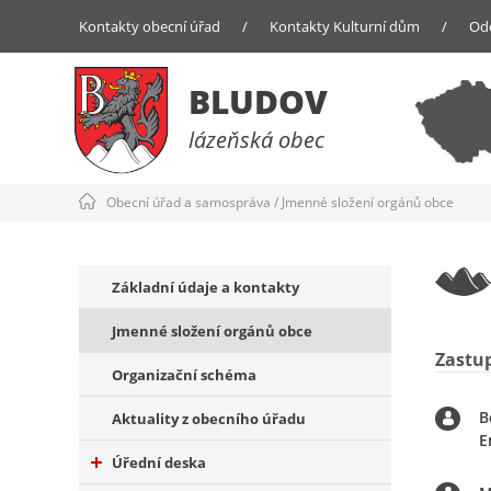
Kontakty obecní úřad
/
Kontakty Kulturní dům
/
Od
BLUDOV
lázeňská obec
Obecní úřad a samospráva
/
Jmenné složení orgánů obce
Základní údaje a kontakty
Jmenné složení orgánů obce
Zastup
Organizační schéma
B
Aktuality z obecního úřadu
E
Úřední deska