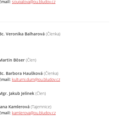
Email:
soupalova@ou.bludov.cz
Bc. Veronika Balharová
(Členka)
Martin Böser
(Člen)
Bc. Barbora Haušková
(Členka)
Email:
kulturni.dum@ou.bludov.cz
Mgr. Jakub Jelínek
(Člen)
Jana Kamlerová
(Tajemnice)
Email:
kamlerova@ou.bludov.cz