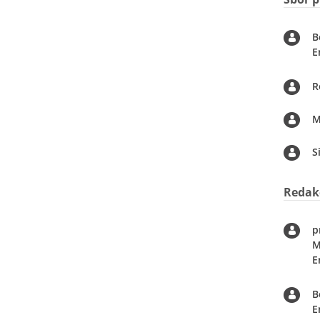
B
E
R
M
S
Redak
p
M
E
B
E