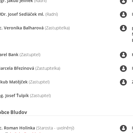
gr. Jakub Jelínek
(Radní)
UDr. Josef Sedláček ml.
(Radní)
c. Veronika Balharová
(Zastupitelka)
arel Bank
(Zastupitel)
arcela Březinová
(Zastupitelka)
akub Matějček
(Zastupitel)
ng. Josef Ťulpík
(Zastupitel)
obce Bludov
c. Roman Holinka
(Starosta - uvolněný)