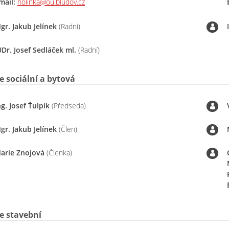
mail:
holinka@ou.bludov.cz
gr. Jakub Jelínek
(Radní)
UDr. Josef Sedláček ml.
(Radní)
 sociální a bytová
ng. Josef Ťulpík
(Předseda)
gr. Jakub Jelínek
(Člen)
arie Znojová
(Členka)
e stavební