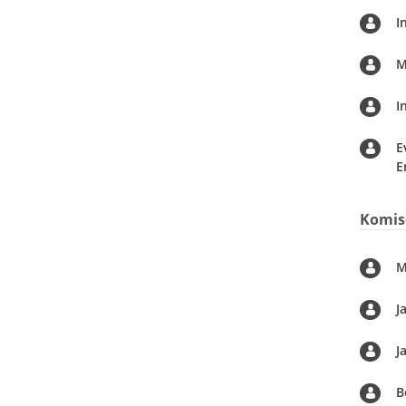
I
M
I
E
E
Komise
M
J
J
B