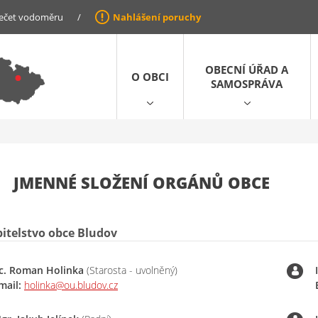
ečet vodoměru
/
Nahlášení poruchy
OBECNÍ ÚŘAD A
O OBCI
SAMOSPRÁVA
JMENNÉ SLOŽENÍ ORGÁNŮ OBCE
itelstvo obce Bludov
c. Roman Holinka
(Starosta - uvolněný)
mail:
holinka@ou.bludov.cz