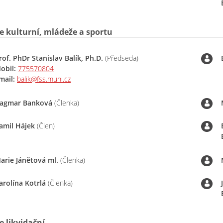
 kulturní, mládeže a sportu
rof. PhDr Stanislav Balík, Ph.D.
(Předseda)
obil:
775570804
mail:
balik@fss.muni.cz
agmar Banková
(Členka)
amil Hájek
(Člen)
arie Jánětová ml.
(Členka)
arolína Kotrlá
(Členka)
 likvidační