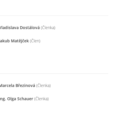
Vladislava Dostálová
(Členka)
Jakub Matějček
(Člen)
Marcela Březinová
(Členka)
Ing. Olga Schauer
(Členka)