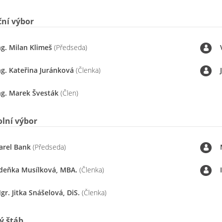
ní výbor
ng. Milan Klimeš
(Předseda)
ng. Kateřina Juránková
(Členka)
ng. Marek Švesták
(Člen)
lní výbor
arel Bank
(Předseda)
deňka Musílková, MBA.
(Členka)
gr. Jitka Snášelová, DiS.
(Členka)
ý štáb