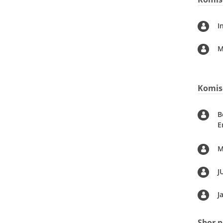
I
M
Komis
B
E
M
J
J
Sbor p