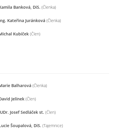
Kamila Banková, DiS.
(Členka)
Ing. Kateřina Juránková
(Členka)
Michal Kubíček
(Člen)
Marie Balharová
(Členka)
David Jelínek
(Člen)
JUDr. Josef Sedláček st.
(Člen)
Lucie Šoupalová, DiS.
(Tajemnice)