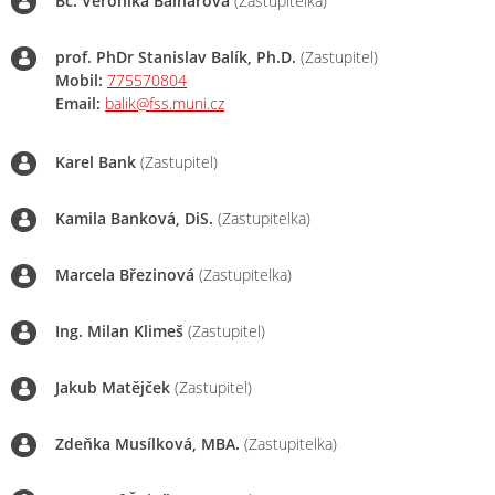
Bc. Veronika Balharová
(Zastupitelka)
prof. PhDr Stanislav Balík, Ph.D.
(Zastupitel)
Mobil:
775570804
Email:
balik@fss.muni.cz
Karel Bank
(Zastupitel)
Kamila Banková, DiS.
(Zastupitelka)
Marcela Březinová
(Zastupitelka)
Ing. Milan Klimeš
(Zastupitel)
Jakub Matějček
(Zastupitel)
Zdeňka Musílková, MBA.
(Zastupitelka)