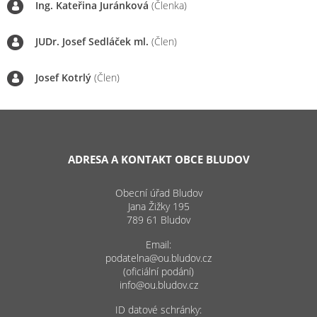
Ing. Kateřina Juránková
(Členka)
JUDr. Josef Sedláček ml.
(Člen)
Josef Kotrlý
(Člen)
ADRESA A KONTAKT OBCE BLUDOV
Obecní úřad Bludov
Jana Žižky 195
789 61 Bludov
Email:
podatelna@ou.bludov.cz
(oficiální podání)
info@ou.bludov.cz
ID datové schránky: