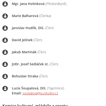
Mgr. Jana Holinková
(Předsedkyně)
Marie Balharová
(Členka)
Jaroslav Hudlík, DiS.
(Člen)
David Jelínek
(Člen)
Jakub Martinák
(Člen)
JUDr. Josef Sedláček st.
(Člen)
Bohuslav Straka
(Člen)
Lucie Šoupalová, DiS.
(Tajemnice)
Email:
soupalova@ou.bludov.cz
Komise kulturní, mládeže a sportu