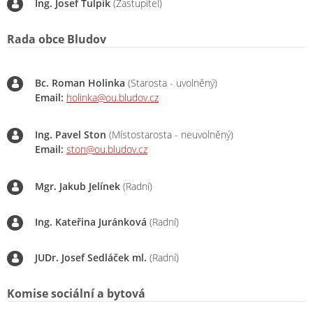
Ing. Josef Ťulpík
(Zastupitel)
Rada obce Bludov
Bc. Roman Holinka
(Starosta - uvolněný)
Email:
holinka@ou.bludov.cz
Ing. Pavel Ston
(Místostarosta - neuvolněný)
Email:
ston@ou.bludov.cz
Mgr. Jakub Jelínek
(Radní)
Ing. Kateřina Juránková
(Radní)
JUDr. Josef Sedláček ml.
(Radní)
Komise sociální a bytová