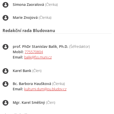
Simona Zaoralová
(Členka)
Marie Znojová
(Členka)
Redakční rada Bludovanu
prof. PhDr Stanislav Balík, Ph.D.
(Šéfredaktor)
Mobil:
775570804
Email:
balik@fss.muni.cz
Karel Bank
(Člen)
Bc. Barbora Haušková
(Členka)
Email:
kulturni.dum@ou.bludov.cz
Mgr. Karel Směšný
(Člen)