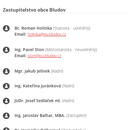
Zastupitelstvo obce Bludov
Bc. Roman Holinka
(Starosta - uvolněný)
Email:
holinka@ou.bludov.cz
Ing. Pavel Ston
(Místostarosta - neuvolněný)
Email:
ston@ou.bludov.cz
Mgr. Jakub Jelínek
(Radní)
Ing. Kateřina Juránková
(Radní)
JUDr. Josef Sedláček ml.
(Radní)
Ing. Jaroslav Balhar, MBA.
(Zastupitel)