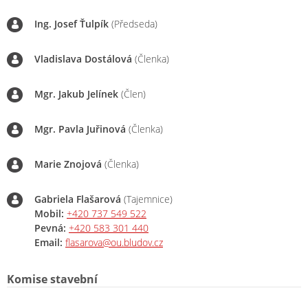
Ing. Josef Ťulpík
(Předseda)
Vladislava Dostálová
(Členka)
Mgr. Jakub Jelínek
(Člen)
Mgr. Pavla Juřinová
(Členka)
Marie Znojová
(Členka)
Gabriela Flašarová
(Tajemnice)
Mobil:
+420 737 549 522
Pevná:
+420 583 301 440
Email:
flasarova@ou.bludov.cz
Komise stavební