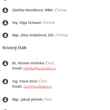
Zdeňka Musílková, MBA.
(Členka)
Ing. Olga Schauer
(Členka)
Mgr. Jitka Snášelová, DiS.
(Členka)
Krizový štáb
Bc. Roman Holinka
(Člen)
Email:
holinka@ou.bludov.cz
Ing. Pavel Ston
(Člen)
Email:
ston@ou.bludov.cz
Mgr. Jakub Jelínek
(Člen)