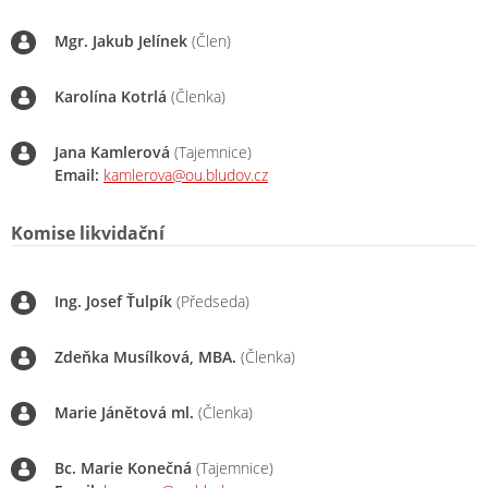
Mgr. Jakub Jelínek
(Člen)
Karolína Kotrlá
(Členka)
Jana Kamlerová
(Tajemnice)
Email:
kamlerova@ou.bludov.cz
Komise likvidační
Ing. Josef Ťulpík
(Předseda)
Zdeňka Musílková, MBA.
(Členka)
Marie Jánětová ml.
(Členka)
Bc. Marie Konečná
(Tajemnice)