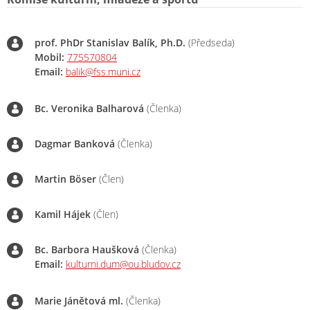
prof. PhDr Stanislav Balík, Ph.D.
(Předseda)
Mobil:
775570804
Email:
balik@fss.muni.cz
Bc. Veronika Balharová
(Členka)
Dagmar Banková
(Členka)
Martin Böser
(Člen)
Kamil Hájek
(Člen)
Bc. Barbora Haušková
(Členka)
Email:
kulturni.dum@ou.bludov.cz
Marie Jánětová ml.
(Členka)