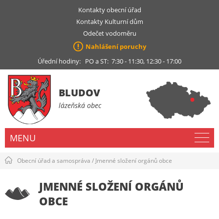
Kontakty obecní úřad
Kontakty Kulturní dům
Odečet vodoměru
Nahlášení poruchy
Úřední hodiny: PO a ST: 7:30 - 11:30, 12:30 - 17:00
BLUDOV
lázeňská obec
MENU
Obecní úřad a samospráva
/
Jmenné složení orgánů obce
JMENNÉ SLOŽENÍ ORGÁNŮ
OBCE