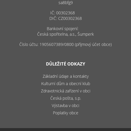
sa8bfg9
IČ: 00302368
DIČ: CZ00302368
Bankovní spojení:
Česká spořitelna, a.s., Šumperk
Číslo účtu: 1905607389/0800 (příjmový účet obce)
DŮLEŽITÉ ODKAZY
Základní údaje a kontakty
Kulturní dům a obecní klub
Zdravotnická zařízení v obci
Česká pošta, s.p.
Výstavba v obci
Poplatky obce