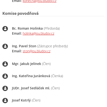
Email:
konecna@ou.bludov.cz
Komise povodňová
Bc. Roman Holinka
(Předseda)
Email:
holinka@ou.bludov.cz
Ing. Pavel Ston
(Zástupce předsedy)
Email:
ston@ou.bludov.cz
Mgr. Jakub Jelínek
(Člen)
Ing. Kateřina Juránková
(Členka)
JUDr. Josef Sedláček ml.
(Člen)
Josef Kotrlý
(Člen)