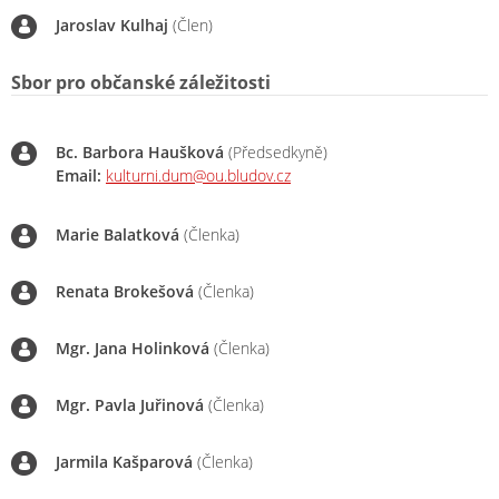
Jaroslav Kulhaj
(Člen)
Sbor pro občanské záležitosti
Bc. Barbora Haušková
(Předsedkyně)
Email:
kulturni.dum@ou.bludov.cz
Marie Balatková
(Členka)
Renata Brokešová
(Členka)
Mgr. Jana Holinková
(Členka)
Mgr. Pavla Juřinová
(Členka)
Jarmila Kašparová
(Členka)