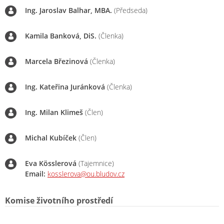
Ing. Jaroslav Balhar, MBA.
(Předseda)
Kamila Banková, DiS.
(Členka)
Marcela Březinová
(Členka)
Ing. Kateřina Juránková
(Členka)
Ing. Milan Klimeš
(Člen)
Michal Kubíček
(Člen)
Eva Kösslerová
(Tajemnice)
Email:
kosslerova@ou.bludov.cz
Komise životního prostředí