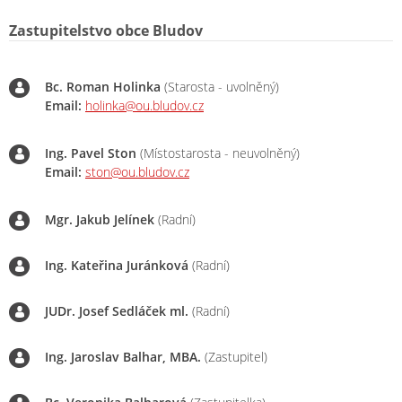
Zastupitelstvo obce Bludov
Bc. Roman Holinka
(Starosta - uvolněný)
Email:
holinka@ou.bludov.cz
Ing. Pavel Ston
(Místostarosta - neuvolněný)
Email:
ston@ou.bludov.cz
Mgr. Jakub Jelínek
(Radní)
Ing. Kateřina Juránková
(Radní)
JUDr. Josef Sedláček ml.
(Radní)
Ing. Jaroslav Balhar, MBA.
(Zastupitel)