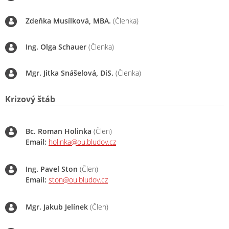
Zdeňka Musílková, MBA.
(Členka)
Ing. Olga Schauer
(Členka)
Mgr. Jitka Snášelová, DiS.
(Členka)
Krizový štáb
Bc. Roman Holinka
(Člen)
Email:
holinka@ou.bludov.cz
Ing. Pavel Ston
(Člen)
Email:
ston@ou.bludov.cz
Mgr. Jakub Jelínek
(Člen)