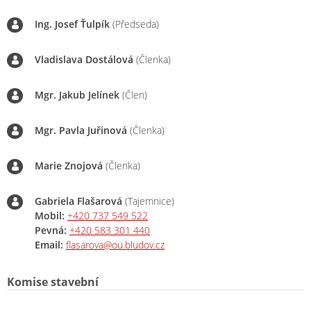
Ing. Josef Ťulpík
(Předseda)
Vladislava Dostálová
(Členka)
Mgr. Jakub Jelínek
(Člen)
Mgr. Pavla Juřinová
(Členka)
Marie Znojová
(Členka)
Gabriela Flašarová
(Tajemnice)
Mobil:
+420 737 549 522
Pevná:
+420 583 301 440
Email:
flasarova@ou.bludov.cz
Komise stavební