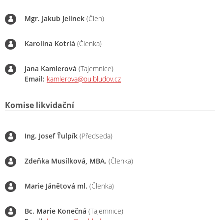
Mgr. Jakub Jelínek
(Člen)
Karolína Kotrlá
(Členka)
Jana Kamlerová
(Tajemnice)
Email:
kamlerova@ou.bludov.cz
Komise likvidační
Ing. Josef Ťulpík
(Předseda)
Zdeňka Musílková, MBA.
(Členka)
Marie Jánětová ml.
(Členka)
Bc. Marie Konečná
(Tajemnice)