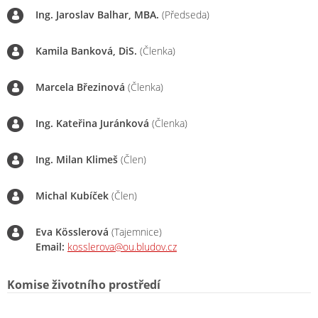
Ing. Jaroslav Balhar, MBA.
(Předseda)
Kamila Banková, DiS.
(Členka)
Marcela Březinová
(Členka)
Ing. Kateřina Juránková
(Členka)
Ing. Milan Klimeš
(Člen)
Michal Kubíček
(Člen)
Eva Kösslerová
(Tajemnice)
Email:
kosslerova@ou.bludov.cz
Komise životního prostředí