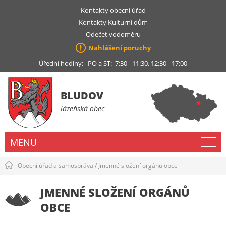
Kontakty obecní úřad
Kontakty Kulturní dům
Odečet vodoměru
Nahlášení poruchy
Úřední hodiny: PO a ST: 7:30 - 11:30, 12:30 - 17:00
BLUDOV
lázeňská obec
MENU
Obecní úřad a samospráva
/
Jmenné složení orgánů obce
JMENNÉ SLOŽENÍ ORGÁNŮ
OBCE