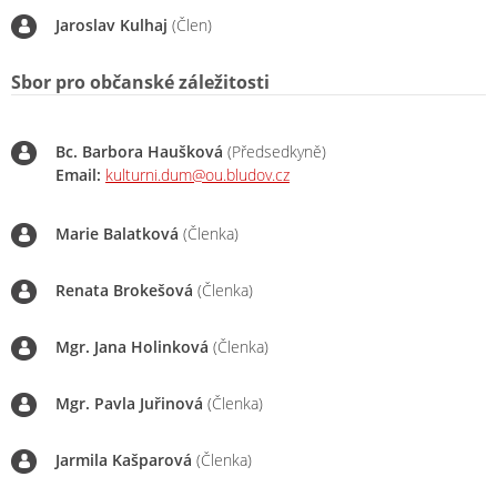
Jaroslav Kulhaj
(Člen)
Sbor pro občanské záležitosti
Bc. Barbora Haušková
(Předsedkyně)
Email:
kulturni.dum@ou.bludov.cz
Marie Balatková
(Členka)
Renata Brokešová
(Členka)
Mgr. Jana Holinková
(Členka)
Mgr. Pavla Juřinová
(Členka)
Jarmila Kašparová
(Členka)