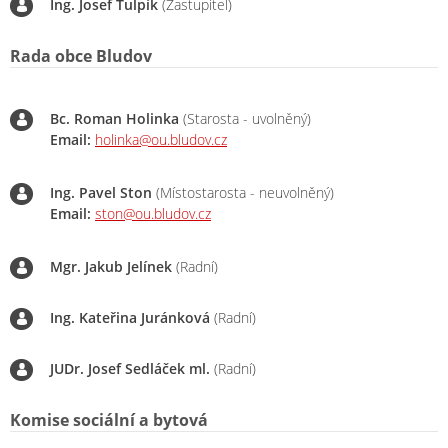
Ing. Josef Ťulpík
(Zastupitel)
Rada obce Bludov
Bc. Roman Holinka
(Starosta - uvolněný)
Email:
holinka@ou.bludov.cz
Ing. Pavel Ston
(Místostarosta - neuvolněný)
Email:
ston@ou.bludov.cz
Mgr. Jakub Jelínek
(Radní)
Ing. Kateřina Juránková
(Radní)
JUDr. Josef Sedláček ml.
(Radní)
Komise sociální a bytová