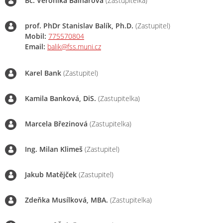
Bc. Veronika Balharová
(Zastupitelka)
prof. PhDr Stanislav Balík, Ph.D.
(Zastupitel)
Mobil:
775570804
Email:
balik@fss.muni.cz
Karel Bank
(Zastupitel)
Kamila Banková, DiS.
(Zastupitelka)
Marcela Březinová
(Zastupitelka)
Ing. Milan Klimeš
(Zastupitel)
Jakub Matějček
(Zastupitel)
Zdeňka Musílková, MBA.
(Zastupitelka)