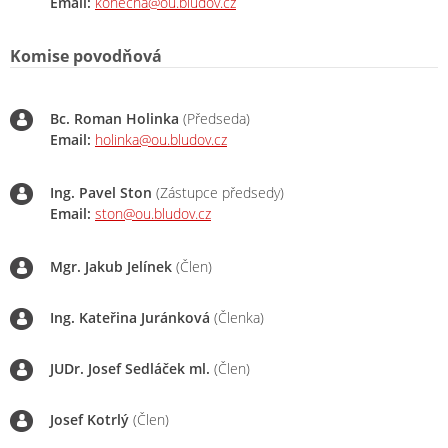
Email:
konecna@ou.bludov.cz
Komise povodňová
Bc. Roman Holinka
(Předseda)
Email:
holinka@ou.bludov.cz
Ing. Pavel Ston
(Zástupce předsedy)
Email:
ston@ou.bludov.cz
Mgr. Jakub Jelínek
(Člen)
Ing. Kateřina Juránková
(Členka)
JUDr. Josef Sedláček ml.
(Člen)
Josef Kotrlý
(Člen)