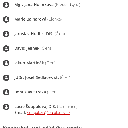
Mgr. Jana Holinková
(Předsedkyně)
Marie Balharová
(Členka)
Jaroslav Hudlík, DiS.
(Člen)
David Jelínek
(Člen)
Jakub Martinák
(Člen)
JUDr. Josef Sedláček st.
(Člen)
Bohuslav Straka
(Člen)
Lucie Šoupalová, DiS.
(Tajemnice)
Email:
soupalova@ou.bludov.cz
Komise kulturní, mládeže a sportu