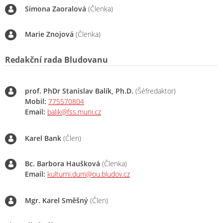
Simona Zaoralová
(Členka)
Marie Znojová
(Členka)
Redakční rada Bludovanu
prof. PhDr Stanislav Balík, Ph.D.
(Šéfredaktor)
Mobil:
775570804
Email:
balik@fss.muni.cz
Karel Bank
(Člen)
Bc. Barbora Haušková
(Členka)
Email:
kulturni.dum@ou.bludov.cz
Mgr. Karel Směšný
(Člen)