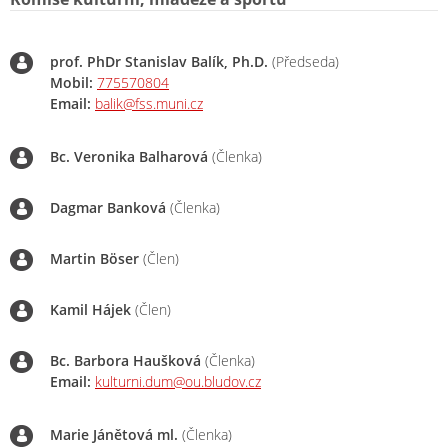
prof. PhDr Stanislav Balík, Ph.D.
(Předseda)
Mobil:
775570804
Email:
balik@fss.muni.cz
Bc. Veronika Balharová
(Členka)
Dagmar Banková
(Členka)
Martin Böser
(Člen)
Kamil Hájek
(Člen)
Bc. Barbora Haušková
(Členka)
Email:
kulturni.dum@ou.bludov.cz
Marie Jánětová ml.
(Členka)