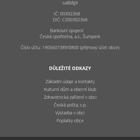
sa8bfg9
IČ: 00302368
DIČ: CZ00302368
Bankovní spojení:
Česká spořitelna, a.s., Šumperk
Číslo účtu: 1905607389/0800 (příjmový účet obce)
DŮLEŽITÉ ODKAZY
Základní údaje a kontakty
Kulturní dům a obecní klub
Zdravotnická zařízení v obci
Česká pošta, s.p.
Výstavba v obci
Poplatky obce