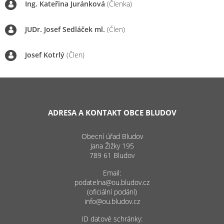
Ing. Kateřina Juránková
(Členka)
JUDr. Josef Sedláček ml.
(Člen)
Josef Kotrlý
(Člen)
ADRESA A KONTAKT OBCE BLUDOV
Obecní úřad Bludov
Jana Žižky 195
789 61 Bludov
Email:
podatelna@ou.bludov.cz
(oficiální podání)
info@ou.bludov.cz
ID datové schránky: