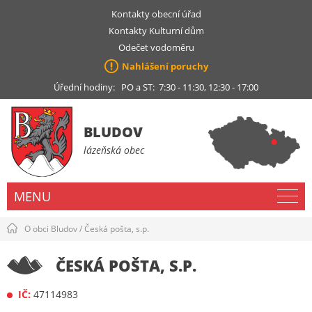
Kontakty obecní úřad
Kontakty Kulturní dům
Odečet vodoměru
Nahlášení poruchy
Úřední hodiny: PO a ST: 7:30 - 11:30, 12:30 - 17:00
BLUDOV
lázeňská obec
MENU
O obci Bludov
/
Česká pošta, s.p.
ČESKÁ POŠTA, S.P.
IČ:
47114983