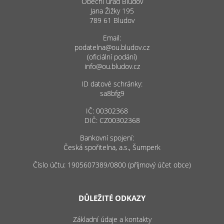
Obecní úřad Bludov
Jana Žižky 195
789 61 Bludov
Email:
podatelna@ou.bludov.cz
(oficiální podání)
info@ou.bludov.cz
ID datové schránky:
sa8bfg9
IČ: 00302368
DIČ: CZ00302368
Bankovní spojení:
Česká spořitelna, a.s., Šumperk
Číslo účtu: 1905607389/0800 (příjmový účet obce)
DŮLEŽITÉ ODKAZY
Základní údaje a kontakty