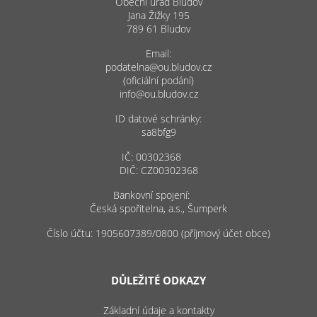
Obecní úřad Bludov
Jana Žižky 195
789 61 Bludov
Email:
podatelna@ou.bludov.cz
(oficiální podání)
info@ou.bludov.cz
ID datové schránky:
sa8bfg9
IČ: 00302368
DIČ: CZ00302368
Bankovní spojení:
Česká spořitelna, a.s., Šumperk
Číslo účtu: 1905607389/0800 (příjmový účet obce)
DŮLEŽITÉ ODKAZY
Základní údaje a kontakty