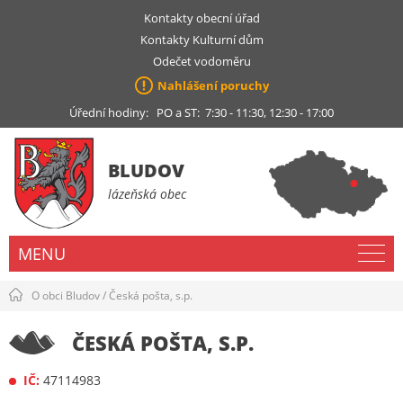
Kontakty obecní úřad
Kontakty Kulturní dům
Odečet vodoměru
Nahlášení poruchy
Úřední hodiny: PO a ST: 7:30 - 11:30, 12:30 - 17:00
BLUDOV
lázeňská obec
MENU
O obci Bludov
/
Česká pošta, s.p.
ČESKÁ POŠTA, S.P.
IČ:
47114983