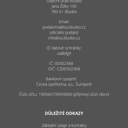
Obecní úřad Bludov
Jana Žižky 195
789 61 Bludov
Email:
podatelna@ou.bludov.cz
(oficiální podání)
info@ou.bludov.cz
ID datové schránky:
sa8bfg9
IČ: 00302368
DIČ: CZ00302368
Bankovní spojení:
Česká spořitelna, a.s., Šumperk
Číslo účtu: 1905607389/0800 (příjmový účet obce)
DŮLEŽITÉ ODKAZY
Základní údaje a kontakty