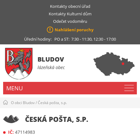
Kontakty obecní úřad
Kontakty Kulturní dům
Odečet vodoměru
Nahlášení poruchy
Úřední hodiny: PO a ST: 7:30 - 11:30, 12:30 - 17:00
BLUDOV
lázeňská obec
MENU
O obci Bludov
/
Česká pošta, s.p.
ČESKÁ POŠTA, S.P.
IČ:
47114983