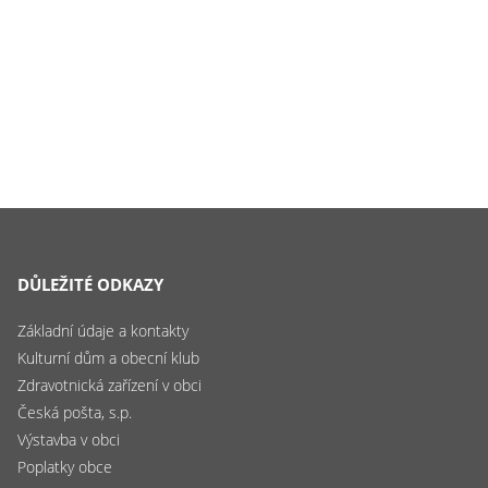
DŮLEŽITÉ ODKAZY
Základní údaje a kontakty
Kulturní dům a obecní klub
Zdravotnická zařízení v obci
Česká pošta, s.p.
Výstavba v obci
Poplatky obce