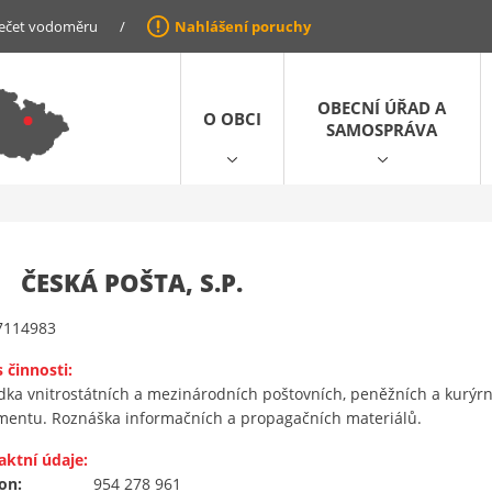
ečet vodoměru
/
Nahlášení poruchy
OBECNÍ ÚŘAD A
O OBCI
SAMOSPRÁVA
ČESKÁ POŠTA, S.P.
114983
 činnosti:
dka vnitrostátních a mezinárodních poštovních, peněžních a kurýr
imentu. Roznáška informačních a propagačních materiálů.
aktní údaje:
on:
954 278 961