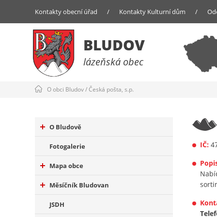
Kontakty obecní úřad
/
Kontakty Kulturní dům
/
Od
BLUDOV
lázeňská obec
O obci Bludov
/
Česká pošta, s.p.
O Bludově
IČ:
47
Fotogalerie
Popis
Mapa obce
Nabí
sort
Měsíčník Bludovan
Kont
JSDH
Telef