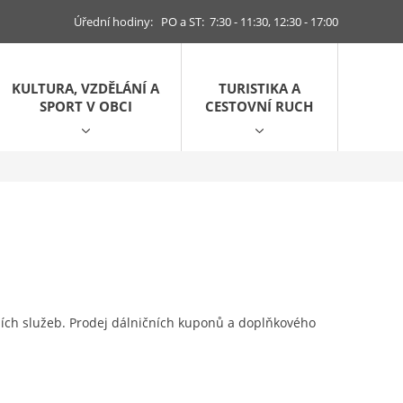
Úřední hodiny: PO a ST: 7:30 - 11:30, 12:30 - 17:00
KULTURA, VZDĚLÁNÍ A
TURISTIKA A
SPORT V OBCI
CESTOVNÍ RUCH
ních služeb. Prodej dálničních kuponů a doplňkového