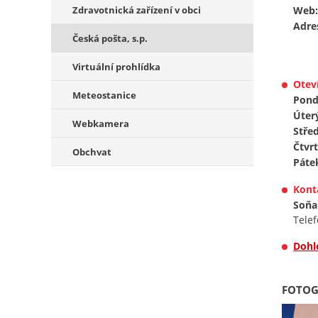
Zdravotnická zařízení v obci
Web:
Adre
Česká pošta, s.p.
Virtuální prohlídka
Oteví
Meteostanice
Pondě
Úter
Webkamera
Střed
Čtvrt
Obchvat
Páte
Kont
Soňa
Telef
Dohl
FOTOG