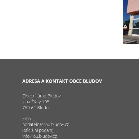
ADRESA A KONTAKT OBCE BLUDOV
Obecní úřad Bludov
Jana Žižky 195
789 61 Bludov
Email:
podatelna@ou.bludov.cz
(oficiální podání)
info@ou.bludov.cz