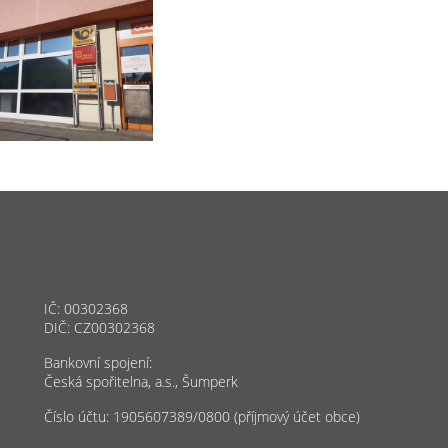
IČ: 00302368
DIČ: CZ00302368
Bankovní spojení:
Česká spořitelna, a.s., Šumperk
Číslo účtu: 1905607389/0800 (příjmový účet obce)