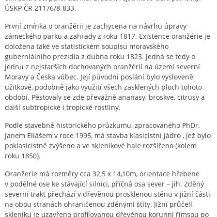
ÚSKP ČR 21176/8-833.
První zmínka o oranžérii je zachycena na návrhu úpravy
zámeckého parku a zahrady z roku 1817. Existence oranžérie je
doložena také ve statistickém soupisu moravského
guberniálního prezidia z dubna roku 1823. Jedná se tedy o
jednu z nejstarších dochovaných oranžérií na území severní
Moravy a Česka vůbec. Její původní poslání bylo vysloveně
užitkové, podobně jako využití všech zasklených ploch tohoto
období. Pěstovaly se zde převážně ananasy, broskve, citrusy a
další subtropické i tropické rostliny.
Podle stavebně historického průzkumu, zpracovaného PhDr.
Janem Eliášem v roce 1995, má stavba klasicistní jádro , jež bylo
poklasicistně zvýšeno a ve skleníkové hale rozšířeno (kolem
roku 1850).
Oranžerie má rozměry cca 32,5 x 14,10m, orientace hřebene
v podélné ose ke stávající silnici, příčná osa sever – jih. Zděný
severní trakt přechází v dřevěnou prosklenou stěnu v jižní části,
na obou stranách ohraničenou zděnými štíty. Jižní průčelí
skleníku je uzavřeno profilovanou dřevěnou korunní římsou po