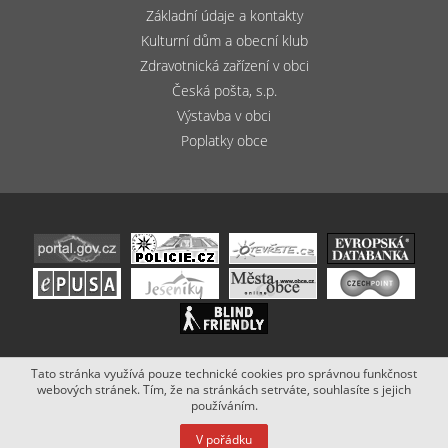
Základní údaje a kontakty
Kulturní dům a obecní klub
Zdravotnická zařízení v obci
Česká pošta, s.p.
Výstavba v obci
Poplatky obce
Tato stránka využívá pouze technické cookies pro správnou funkčnost
Copyright (c) 2020 - 2019 Obec Bludov. Stránky vytvořil a spravuje
webových stránek. Tím, že na stránkách setrváte, souhlasíte s jejich
Netsimple
.
používáním.
V pořádku