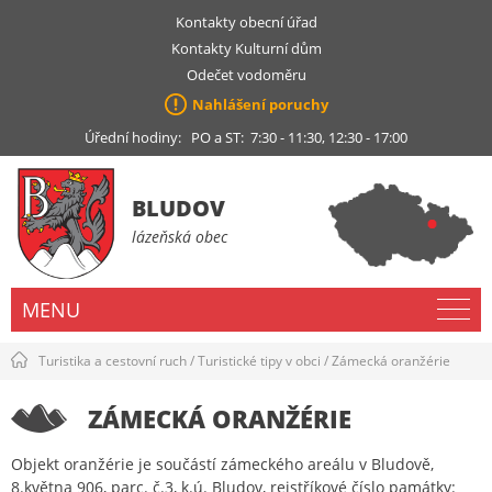
Kontakty obecní úřad
Kontakty Kulturní dům
Odečet vodoměru
Nahlášení poruchy
Úřední hodiny: PO a ST: 7:30 - 11:30, 12:30 - 17:00
BLUDOV
lázeňská obec
MENU
Turistika a cestovní ruch
/
Turistické tipy v obci
/
Zámecká oranžérie
ZÁMECKÁ ORANŽÉRIE
Objekt oranžérie je součástí zámeckého areálu v Bludově,
8.května 906, parc. č.3, k.ú. Bludov, rejstříkové číslo památky: