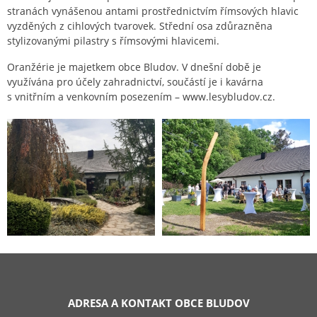
stranách vynášenou antami prostřednictvím římsových hlavic
vyzděných z cihlových tvarovek. Střední osa zdůrazněna
stylizovanými pilastry s římsovými hlavicemi.
Oranžérie je majetkem obce Bludov. V dnešní době je
využívána pro účely zahradnictví, součástí je i kavárna
s vnitřním a venkovním posezením – www.lesybludov.cz.
ADRESA A KONTAKT OBCE BLUDOV