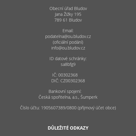
Obecní úřad Bludov
Jana Žižky 195
789 61 Bludov
Email:
podatelna@ou.bludov.cz
(oficiální podání)
info@ou.bludov.cz
ID datové schránky:
sa8bfg9
IČ: 00302368
DIČ: CZ00302368
Bankovní spojení:
Česká spořitelna, a.s., Šumperk
Číslo účtu: 1905607389/0800 (příjmový účet obce)
DŮLEŽITÉ ODKAZY