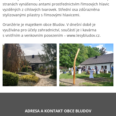
stranách vynášenou antami prostřednictvím římsových hlavic
vyzděných z cihlových tvarovek. Střední osa zdůrazněna
stylizovanými pilastry s římsovými hlavicemi.
Oranžérie je majetkem obce Bludov. V dnešní době je
využívána pro účely zahradnictví, součástí je i kavárna
s vnitřním a venkovním posezením – www.lesybludov.cz.
ADRESA A KONTAKT OBCE BLUDOV