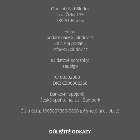
Obecní úřad Bludov
Jana Žižky 195
789 61 Bludov
Email:
podatelna@ou.bludov.cz
(oficiální podání)
info@ou.bludov.cz
ID datové schránky:
sa8bfg9
IČ: 00302368
DIČ: CZ00302368
Bankovní spojení:
Česká spořitelna, a.s., Šumperk
Číslo účtu: 1905607389/0800 (příjmový účet obce)
DŮLEŽITÉ ODKAZY