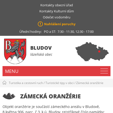
Kontakty obecní úřad
Kontakty Kulturní dům
Odečet vodoměru
Nahlášení poruchy
Úřední hodiny: PO a ST: 7:30 - 11:30, 12:30 - 17:00
BLUDOV
lázeňská obec
MENU
Turistika a cestovní ruch
/
Turistické tipy v obci
/
Zámecká oranžérie
ZÁMECKÁ ORANŽÉRIE
Objekt oranžérie je součástí zámeckého areálu v Bludově,
8.května 906, parc. č.3, k.ú. Bludov, rejstříkové číslo památky: