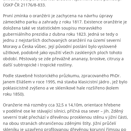
ÚSKP ČR 21176/8-833.
První zmínka o oranžérii je zachycena na návrhu úpravy
zámeckého parku a zahrady z roku 1817. Existence oranžérie je
doložena také ve statistickém soupisu moravského
guberniálního prezidia z dubna roku 1823. Jedná se tedy o
jednu z nejstarších dochovaných oranžérií na území severní
Moravy a Česka vůbec. Její původní poslání bylo vysloveně
užitkové, podobně jako využití všech zasklených ploch tohoto
období. Pěstovaly se zde převážně ananasy, broskve, citrusy a
další subtropické i tropické rostliny.
Podle stavebně historického průzkumu, zpracovaného PhDr.
Janem Eliášem v roce 1995, má stavba klasicistní jádro , jež bylo
poklasicistně zvýšeno a ve skleníkové hale rozšířeno (kolem
roku 1850).
Oranžerie má rozměry cca 32,5 x 14,10m, orientace hřebene
v podélné ose ke stávající silnici, příčná osa sever – jih. Zděný
severní trakt přechází v dřevěnou prosklenou stěnu v jižní části,
na obou stranách ohraničenou zděnými štíty. Jižní průčelí
skleníku je uzavřeno profilovanou dřevěnou korunní římsou po