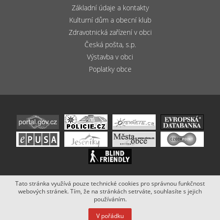
Základní údaje a kontakty
Kulturní dům a obecní klub
Zdravotnická zařízení v obci
Česká pošta, s.p.
Výstavba v obci
Poplatky obce
Tato stránka využívá pouze technické cookies pro správnou funkčnost
Copyright (c) 2020 - 2019 Obec Bludov. Stránky vytvořil a spravuje
webových stránek. Tím, že na stránkách setrváte, souhlasíte s jejich
Netsimple
.
používáním.
V pořádku