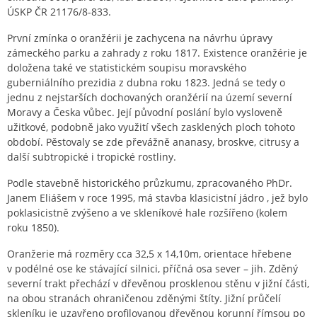
ÚSKP ČR 21176/8-833.
První zmínka o oranžérii je zachycena na návrhu úpravy
zámeckého parku a zahrady z roku 1817. Existence oranžérie je
doložena také ve statistickém soupisu moravského
guberniálního prezidia z dubna roku 1823. Jedná se tedy o
jednu z nejstarších dochovaných oranžérií na území severní
Moravy a Česka vůbec. Její původní poslání bylo vysloveně
užitkové, podobně jako využití všech zasklených ploch tohoto
období. Pěstovaly se zde převážně ananasy, broskve, citrusy a
další subtropické i tropické rostliny.
Podle stavebně historického průzkumu, zpracovaného PhDr.
Janem Eliášem v roce 1995, má stavba klasicistní jádro , jež bylo
poklasicistně zvýšeno a ve skleníkové hale rozšířeno (kolem
roku 1850).
Oranžerie má rozměry cca 32,5 x 14,10m, orientace hřebene
v podélné ose ke stávající silnici, příčná osa sever – jih. Zděný
severní trakt přechází v dřevěnou prosklenou stěnu v jižní části,
na obou stranách ohraničenou zděnými štíty. Jižní průčelí
skleníku je uzavřeno profilovanou dřevěnou korunní římsou po