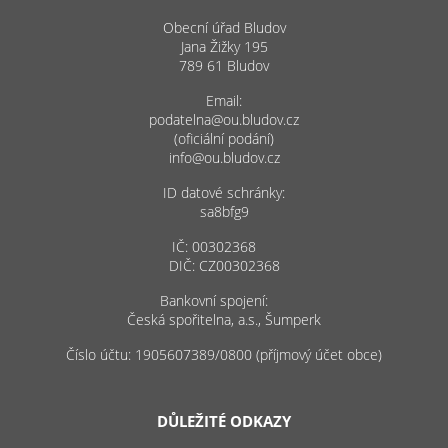
Obecní úřad Bludov
Jana Žižky 195
789 61 Bludov
Email:
podatelna@ou.bludov.cz
(oficiální podání)
info@ou.bludov.cz
ID datové schránky:
sa8bfg9
IČ: 00302368
DIČ: CZ00302368
Bankovní spojení:
Česká spořitelna, a.s., Šumperk
Číslo účtu: 1905607389/0800 (příjmový účet obce)
DŮLEŽITÉ ODKAZY