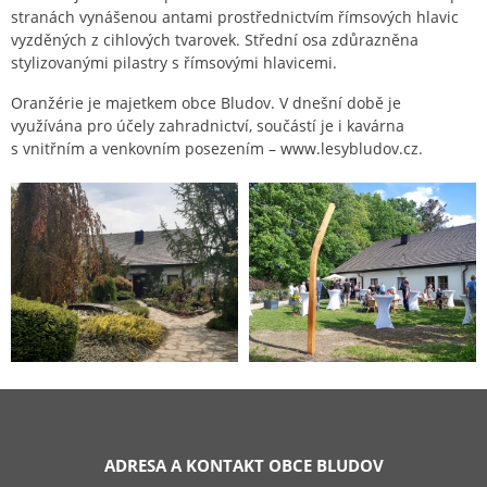
stranách vynášenou antami prostřednictvím římsových hlavic
vyzděných z cihlových tvarovek. Střední osa zdůrazněna
stylizovanými pilastry s římsovými hlavicemi.
Oranžérie je majetkem obce Bludov. V dnešní době je
využívána pro účely zahradnictví, součástí je i kavárna
s vnitřním a venkovním posezením – www.lesybludov.cz.
ADRESA A KONTAKT OBCE BLUDOV