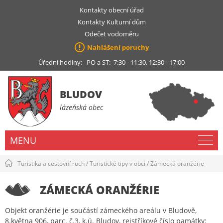
Kontakty obecní úřad
Kontakty Kulturní dům
Odečet vodoměru
Nahlášení poruchy
Úřední hodiny: PO a ST: 7:30 - 11:30, 12:30 - 17:00
BLUDOV
lázeňská obec
MENU
Turistika a cestovní ruch
/
Turistické tipy v obci
/
Zámecká oranžérie
ZÁMECKÁ ORANŽÉRIE
Objekt oranžérie je součástí zámeckého areálu v Bludově,
8.května 906, parc. č.3, k.ú. Bludov, rejstříkové číslo památky: