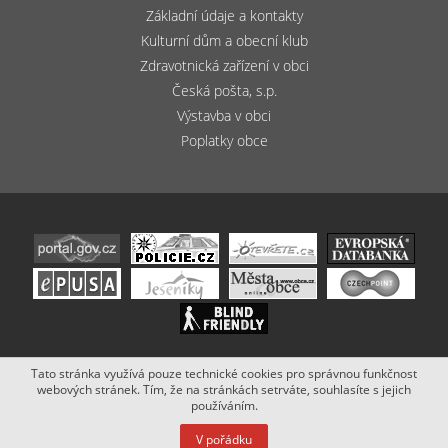
Základní údaje a kontakty
Kulturní dům a obecní klub
Zdravotnická zařízení v obci
Česká pošta, s.p.
Výstavba v obci
Poplatky obce
Tato stránka využívá pouze technické cookies pro správnou funkčnost
Copyright (c) 2020 - 2019 Obec Bludov. Stránky vytvořil a spravuje
webových stránek. Tím, že na stránkách setrváte, souhlasíte s jejich
Netsimple
.
používáním.
V pořádku