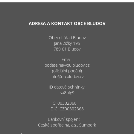
ADRESA A KONTAKT OBCE BLUDOV
Obecní úřad Bludov
Jana Žižky 195
789 61 Bludov
Email:
podatelna@ou.bludov.cz
(oficiální podání)
info@ou.bludov.cz
ID datové schránky:
sa8bfg9
IČ: 00302368
DIČ: CZ00302368
Bankovní spojení:
Česká spořitelna, a.s., Šumperk