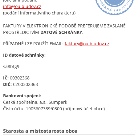
info@ou.bludov.cz
(podání informativního charakteru)
FAKTURY V ELEKTRONICKÉ PODOBĚ PREFERUJEME ZASLANÉ
PROSTŘEDICTVÍM
DATOVÉ SCHRÁNKY
,
PŘÍPADNĚ LZE POUŽÍT EMAIL:
faktury@ou.bludov.cz
ID datové schránky:
sa8bfg9
IČ:
00302368
DIČ:
CZ00302368
Bankovní spojení:
Česká spořitelna, a.s., Šumperk
Číslo účtu: 1905607389/0800 (příjmový účet obce)
Starosta a místostarosta obce