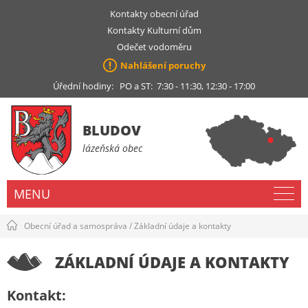
Kontakty obecní úřad
Kontakty Kulturní dům
Odečet vodoměru
Nahlášení poruchy
Úřední hodiny: PO a ST: 7:30 - 11:30, 12:30 - 17:00
BLUDOV
lázeňská obec
MENU
Obecní úřad a samospráva
/
Základní údaje a kontakty
ZÁKLADNÍ ÚDAJE A KONTAKTY
Kontakt: