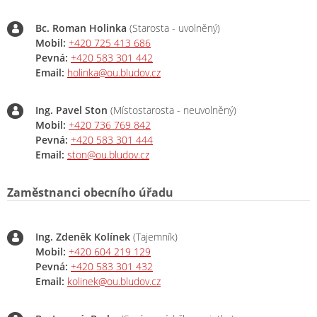
Bc. Roman Holinka
(Starosta - uvolněný)
Mobil:
+420 725 413 686
Pevná:
+420 583 301 442
Email:
holinka@ou.bludov.cz
Ing. Pavel Ston
(Místostarosta - neuvolněný)
Mobil:
+420 736 769 842
Pevná:
+420 583 301 444
Email:
ston@ou.bludov.cz
Zaměstnanci obecního úřadu
Ing. Zdeněk Kolínek
(Tajemník)
Mobil:
+420 604 219 129
Pevná:
+420 583 301 432
Email:
kolinek@ou.bludov.cz