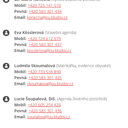
Mobil:
+420 725 141 510
Pevná:
+420 583 301 434
Email:
konecna@ou.bludov.cz
Eva Kösslerová
(Stavební agenda)
Mobil:
+420 724 612 579
Pevná:
+420 583 301 437
Email:
kosslerova@ou.bludov.cz
Ludmila Skoumalová
(Matrikářka, evidence obyvatel)
Mobil:
+420 733 534 890
Pevná:
+420 583 301 435
Email:
skoumalova@ou.bludov.cz
Lucie Šoupalová, DiS.
(Agenda životního prostředí)
Mobil:
+420 605 254 426
Pevná:
+420 583 301 436
Email:
soupalova@ou.bludov.cz