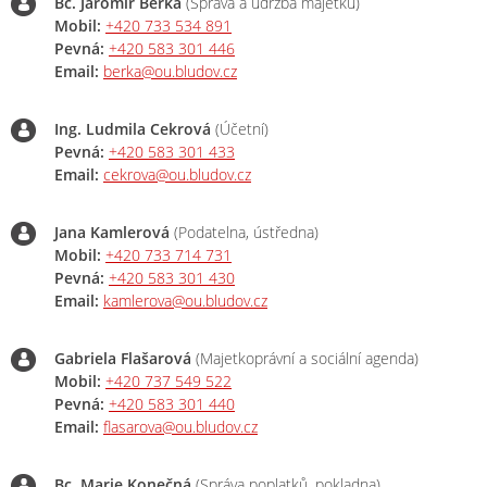
Bc. Jaromír Berka
(Správa a údržba majetku)
Mobil:
+420 733 534 891
Pevná:
+420 583 301 446
Email:
berka@ou.bludov.cz
Ing. Ludmila Cekrová
(Účetní)
Pevná:
+420 583 301 433
Email:
cekrova@ou.bludov.cz
Jana Kamlerová
(Podatelna, ústředna)
Mobil:
+420 733 714 731
Pevná:
+420 583 301 430
Email:
kamlerova@ou.bludov.cz
Gabriela Flašarová
(Majetkoprávní a sociální agenda)
Mobil:
+420 737 549 522
Pevná:
+420 583 301 440
Email:
flasarova@ou.bludov.cz
Bc. Marie Konečná
(Správa poplatků, pokladna)