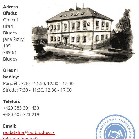
Adresa
úřadu:
Obecní
úřad
Bludov
Jana Žižky
195
789 61
Bludov
Úřední
hodiny:
Pondělí: 7:30 - 11:30, 12:30 - 17:00
Středa: 7:30 - 11:30, 12:30 - 17:00
Telefon:
+420 583 301 430
+420 605 723 219
Email:
podatelna@ou.bludov.cz
(oficiální podání)